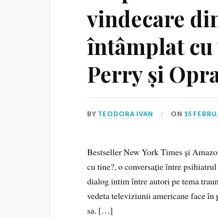
vindecare din
întâmplat cu
Perry și Opr
BY
TEODORA IVAN
ON
15 FEBRU
Bestseller New York Times și Amazon 
cu tine?, o conversație între psihiatr
dialog intim între autori pe tema traum
vedeta televiziunii americane face în
sa. […]