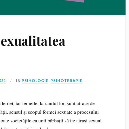
sexualitatea
021
IN
PSIHOLOGIE
,
PSIHOTERAPIE
 femei, iar femeile, la rândul lor, sunt atrase de
ății, sensul și scopul formei sexuate a procesului
ate societățile ca unii bărbații să fie atrași sexual