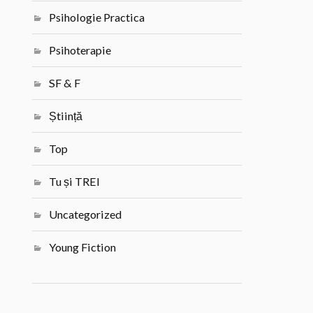
Psihologie Practica
Psihoterapie
SF & F
Știință
Top
Tu și TREI
Uncategorized
Young Fiction