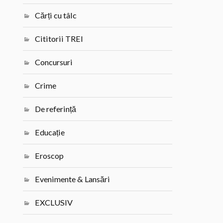
Cărți cu tâlc
Cititorii TREI
Concursuri
Crime
De referință
Educație
Eroscop
Evenimente & Lansări
EXCLUSIV