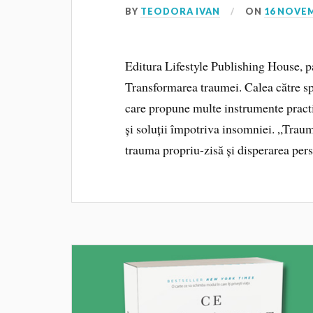
BY
TEODORA IVAN
ON
16 NOVEM
Editura Lifestyle Publishing House, p
Transformarea traumei. Calea către sp
care propune multe instrumente practi
și soluții împotriva insomniei. „Trau
trauma propriu-zisă și disperarea per