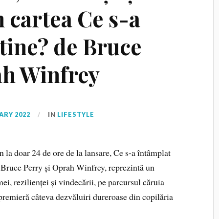
 cartea Ce s-a
 tine? de Bruce
ah Winfrey
ARY 2022
IN
LIFESTYLE
la doar 24 de ore de la lansare, Ce s-a întâmplat
ul Bruce Perry și Oprah Winfrey, reprezintă un
ei, rezilienței și vindecării, pe parcursul căruia
 premieră câteva dezvăluiri dureroase din copilăria