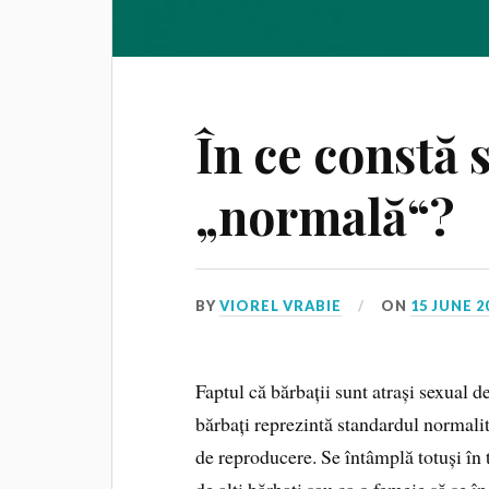
În ce constă 
„normală“?
BY
VIOREL VRABIE
ON
15 JUNE 2
Faptul că bărbații sunt atrași sexual de
bărbați reprezintă standardul normalit
de reproducere. Se întâmplă totuși în to