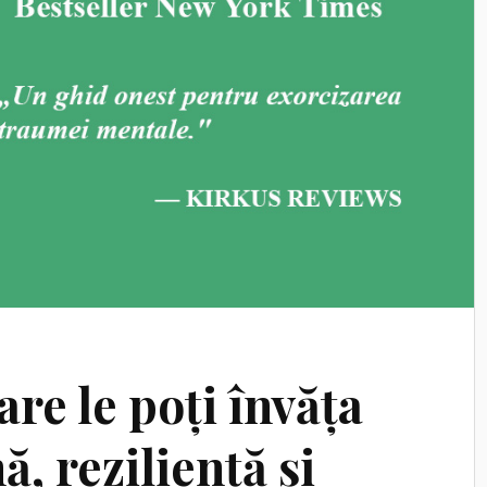
are le poți învăța
, reziliență și