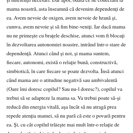
mama noastră, asta înseamnă că devenim dependenți de
ea. Avem nevoie de oxigen, avem nevoie de hrană și,
cumva, avem nevoie și să fim bine-veniți. Iar dacă mama
nu ne primește cu brațele deschise, atunci vom fi blocați
în dezvoltarea autonomiei noastre, intrând într-o stare de
dependență. Atunci când și noi, și mama suntem,
fiecare, autonomi, există o relație bună, constructivă,
simbiotică, în care fiecare se poate dezvolta. Însă atunci
când mama are o atitudine negativă sau ambivalentă
(Oare îmi doresc copilul? Sau nu-l doresc?), copilul va
trebui să se adapteze la mama sa. Va trebui poate să-și
reducă din energia vitală, așa încât să nu atragă prea
repede atenția mamei, să nu pară că este o povară pentru
ea. Și, cu cât copilul trăiește mai mult într-o relație de