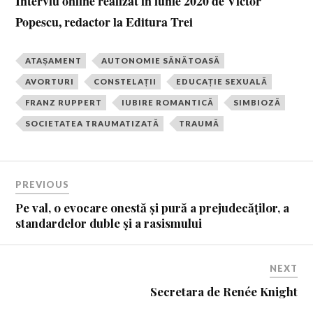
Interviu online realizat în iunie 2020 de Victor
Popescu, redactor la Editura Trei
ATAȘAMENT
AUTONOMIE SĂNĂTOASĂ
AVORTURI
CONSTELAȚII
EDUCAȚIE SEXUALĂ
FRANZ RUPPERT
IUBIRE ROMANTICĂ
SIMBIOZĂ
SOCIETATEA TRAUMATIZATĂ
TRAUMĂ
PREVIOUS
Pe val, o evocare onestă și pură a prejudecăților, a
standardelor duble și a rasismului
NEXT
Secretara de Renée Knight