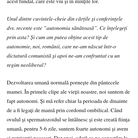
acest fundal, care este viu și în mințile lor.
Unul dintre cuvintele-cheie din cărțile și conferințele
dvs. recente este ”autonomia sănătoasă”. Ce înțelegeți
prin asta? Și cum am putea obține acest tip de
autonomie, noi, românii, care ne-am născut într-o
dictatură comunistă și apoi ne-am confruntat cu un
regim neoliberal?
Dezvoltarea umană normală pornește din pântecele
mamei. În primele clipe ale vieții noastre, noi suntem de
fapt autonomi. Și mă refer chiar la perioada de dinainte
de a fi legați de mamă prin cordonul ombilical. Când
ovulul și spermatozoidul se întâlnesc și este creată ființa
umană, pentru 5-6 zile, suntem foarte autonomi și avem
și nutrienții necesari. Dar apoi, odată ce ne conectăm la