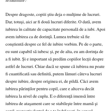
Despre dragoste, copiii știu deja o mulțime de lucruri.
Dar, totuși, aici ar fi două lucruri diferite. O dată, avem
iubirea în calitate de capacitate personală de a iubi. Apoi
avem iubirea ca de dorință. Lumea trebuie să fie
conștientă despre ce fel de iubire vorbim. Pe de o parte,
eu sunt capabil să iubesc și, pe de alta, eu am dorința de
a fi iubit. Și e important să predăm copiilor lecții despre
astfel de lucruri. Chiar dacă se spune că iubirea nu poate
fi cuantificată sau definită, putem lămuri câteva lucruri
despre iubire, despre originea ei, de pildă. Căci avem
iubirea părinților pentru copil, care e altceva decât
iubirea la nivel de cuplu. E o diferență imensă între
iubirea de atașament care se stabilește între mamă și
copil, respectiv faptul de a te îndrăgosti, în sensul