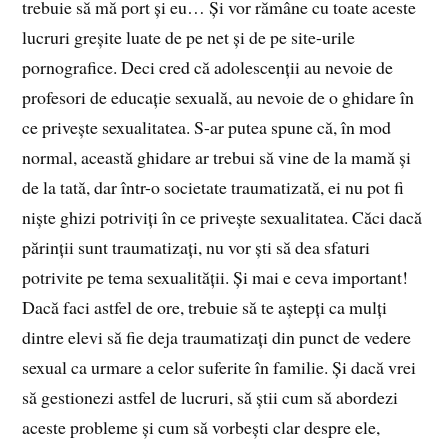
trebuie să mă port și eu… Și vor rămâne cu toate aceste
lucruri greșite luate de pe net și de pe site-urile
pornografice. Deci cred că adolescenții au nevoie de
profesori de educație sexuală, au nevoie de o ghidare în
ce privește sexualitatea. S-ar putea spune că, în mod
normal, această ghidare ar trebui să vine de la mamă și
de la tată, dar într-o societate traumatizată, ei nu pot fi
niște ghizi potriviți în ce privește sexualitatea. Căci dacă
părinții sunt traumatizați, nu vor ști să dea sfaturi
potrivite pe tema sexualității. Și mai e ceva important!
Dacă faci astfel de ore, trebuie să te aștepți ca mulți
dintre elevi să fie deja traumatizați din punct de vedere
sexual ca urmare a celor suferite în familie. Și dacă vrei
să gestionezi astfel de lucruri, să știi cum să abordezi
aceste probleme și cum să vorbești clar despre ele,