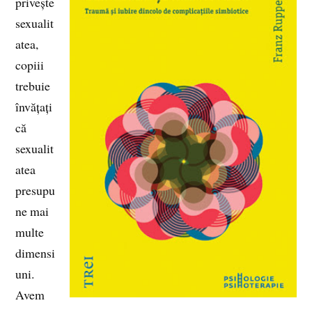
privește
sexualit
atea,
copiii
trebuie
învățați
că
sexualit
atea
presupu
ne mai
multe
dimensi
uni.
Avem