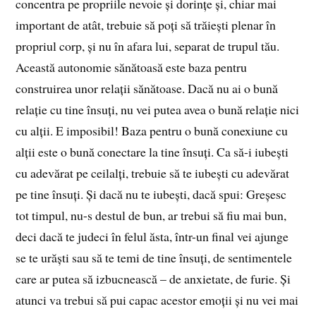
concentra pe propriile nevoie și dorințe și, chiar mai
important de atât, trebuie să poți să trăiești plenar în
propriul corp, și nu în afara lui, separat de trupul tău.
Această autonomie sănătoasă este baza pentru
construirea unor relații sănătoase. Dacă nu ai o bună
relație cu tine însuți, nu vei putea avea o bună relație nici
cu alții. E imposibil! Baza pentru o bună conexiune cu
alții este o bună conectare la tine însuți. Ca să-i iubești
cu adevărat pe ceilalți, trebuie să te iubești cu adevărat
pe tine însuți. Și dacă nu te iubești, dacă spui: Greșesc
tot timpul, nu-s destul de bun, ar trebui să fiu mai bun,
deci dacă te judeci în felul ăsta, într-un final vei ajunge
se te urăști sau să te temi de tine însuți, de sentimentele
care ar putea să izbucnească – de anxietate, de furie. Și
atunci va trebui să pui capac acestor emoții și nu vei mai