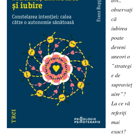
dvs.,
observați
că
iubirea
poate
deveni
uneori o
”strategi
e de
supravieț
uire”?
La ce vă
referiți
mai
exact?