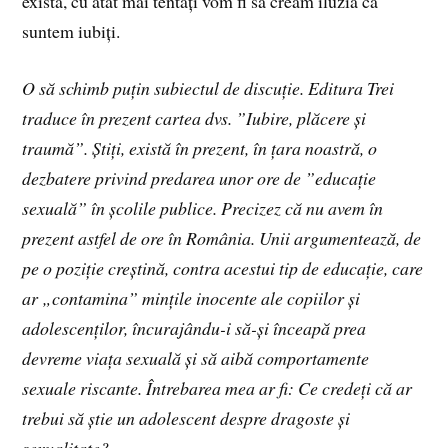
există, cu atât mai tentați vom fi să creăm iluzia că
suntem iubiți.
O să schimb puțin subiectul de discuție. Editura Trei
traduce în prezent cartea dvs. ”Iubire, plăcere și
traumă”. Știți, există în prezent, în țara noastră, o
dezbatere privind predarea unor ore de ”educație
sexuală” în școlile publice. Precizez că nu avem în
prezent astfel de ore în România. Unii argumentează, de
pe o poziție creștină, contra acestui tip de educație, care
ar „contamina” mințile inocente ale copiilor și
adolescenților, încurajându-i să-și înceapă prea
devreme viața sexuală și să aibă comportamente
sexuale riscante. Întrebarea mea ar fi: Ce credeți că ar
trebui să știe un adolescent despre dragoste și
sexualitate?