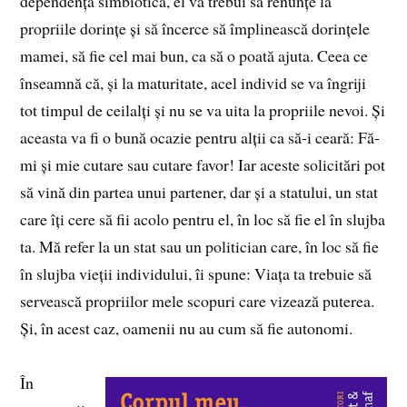
dependență simbiotică, el va trebui să renunțe la
propriile dorințe și să încerce să împlinească dorințele
mamei, să fie cel mai bun, ca să o poată ajuta. Ceea ce
înseamnă că, și la maturitate, acel individ se va îngriji
tot timpul de ceilalți și nu se va uita la propriile nevoi. Și
aceasta va fi o bună ocazie pentru alții ca să-i ceară: Fă-
mi și mie cutare sau cutare favor! Iar aceste solicitări pot
să vină din partea unui partener, dar și a statului, un stat
care îți cere să fii acolo pentru el, în loc să fie el în slujba
ta. Mă refer la un stat sau un politician care, în loc să fie
în slujba vieții individului, îi spune: Viața ta trebuie să
servească propriilor mele scopuri care vizează puterea.
Și, în acest caz, oamenii nu au cum să fie autonomi.
În