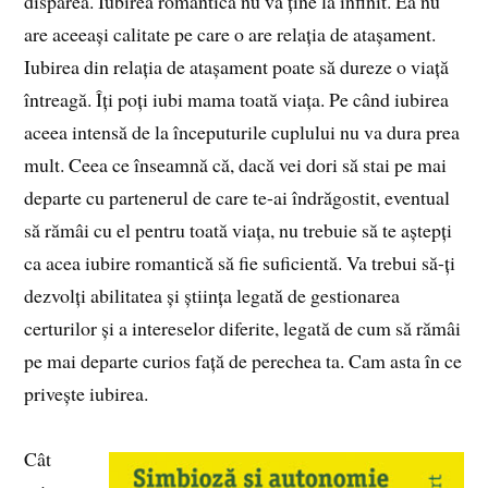
dispărea. Iubirea romantică nu va ține la infinit. Ea nu
are aceeași calitate pe care o are relația de atașament.
Iubirea din relația de atașament poate să dureze o viață
întreagă. Îți poți iubi mama toată viața. Pe când iubirea
aceea intensă de la începuturile cuplului nu va dura prea
mult. Ceea ce înseamnă că, dacă vei dori să stai pe mai
departe cu partenerul de care te-ai îndrăgostit, eventual
să rămâi cu el pentru toată viața, nu trebuie să te aștepți
ca acea iubire romantică să fie suficientă. Va trebui să-ți
dezvolți abilitatea și știința legată de gestionarea
certurilor și a intereselor diferite, legată de cum să rămâi
pe mai departe curios față de perechea ta. Cam asta în ce
privește iubirea.
Cât