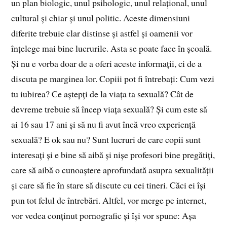
un plan biologic, unul psihologic, unul relațional, unul
cultural și chiar și unul politic. Aceste dimensiuni
diferite trebuie clar distinse și astfel și oamenii vor
înțelege mai bine lucrurile. Asta se poate face în școală.
Și nu e vorba doar de a oferi aceste informații, ci de a
discuta pe marginea lor. Copiii pot fi întrebați: Cum vezi
tu iubirea? Ce aștepți de la viața ta sexuală? Cât de
devreme trebuie să încep viața sexuală? Și cum este să
ai 16 sau 17 ani și să nu fi avut încă vreo experiență
sexuală? E ok sau nu? Sunt lucruri de care copii sunt
interesați și e bine să aibă și nișe profesori bine pregătiți,
care să aibă o cunoaștere aprofundată asupra sexualității
și care să fie în stare să discute cu cei tineri. Căci ei își
pun tot felul de întrebări. Altfel, vor merge pe internet,
vor vedea conținut pornografic și își vor spune: Așa