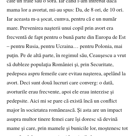
câte un frate sau o soră. Iar când i-am întrebat dacă
mama lor a avortat, mi-au spus: Da, de 8 ori, de 10 ori.
Iar aceasta m-a șocat, cumva, pentru că e un număr
mare. Prevenirea nașterii unui copil prin avort era
frecventă de fapt pentru o bună parte din Europa de Est
– pentru Rusia, pentru Ucraina… pentru Polonia, mai
puțin. Pe de altă parte, în regimul său, Ceaușescu a vrut
să dubleze populația României și, prin Securitate,
pedepsea aspru femeile care evitau nașterea, apelând la
avort. Deci sunt două lucruri care converg: o dată,
avorturile erau frecvente, apoi ele erau interzise și
pedepsite. Aici mi se pare că există încă un conflict
major în societatea românească. Și asta are un impact
asupra multor tinere femei care își doresc să devină
mame și care, prin mamele și bunicile lor, moștenesc tot