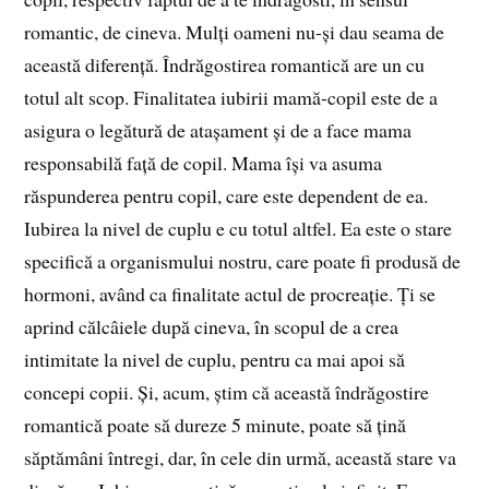
romantic, de cineva. Mulți oameni nu-și dau seama de
această diferență. Îndrăgostirea romantică are un cu
totul alt scop. Finalitatea iubirii mamă-copil este de a
asigura o legătură de atașament și de a face mama
responsabilă față de copil. Mama își va asuma
răspunderea pentru copil, care este dependent de ea.
Iubirea la nivel de cuplu e cu totul altfel. Ea este o stare
specifică a organismului nostru, care poate fi produsă de
hormoni, având ca finalitate actul de procreație. Ți se
aprind călcâiele după cineva, în scopul de a crea
intimitate la nivel de cuplu, pentru ca mai apoi să
concepi copii. Și, acum, știm că această îndrăgostire
romantică poate să dureze 5 minute, poate să țină
săptămâni întregi, dar, în cele din urmă, această stare va