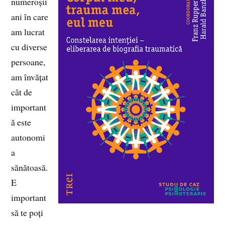
numeroșii
ani în care
am lucrat
cu diverse
persoane,
am învățat
cât de
important
ă este
autonomi
a
sănătoasă.
E
important
să te poți