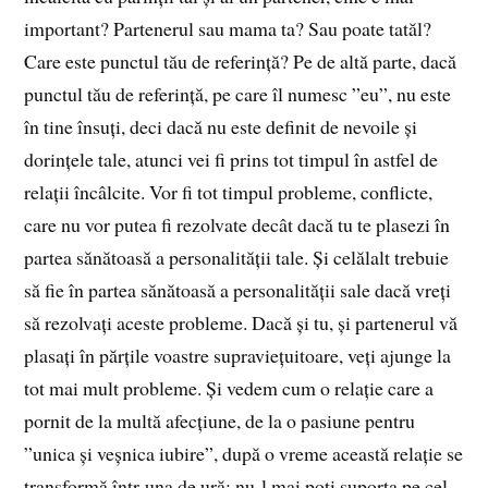
important? Partenerul sau mama ta? Sau poate tatăl?
Care este punctul tău de referință? Pe de altă parte, dacă
punctul tău de referință, pe care îl numesc ”eu”, nu este
în tine însuți, deci dacă nu este definit de nevoile și
dorințele tale, atunci vei fi prins tot timpul în astfel de
relații încâlcite. Vor fi tot timpul probleme, conflicte,
care nu vor putea fi rezolvate decât dacă tu te plasezi în
partea sănătoasă a personalității tale. Și celălalt trebuie
să fie în partea sănătoasă a personalității sale dacă vreți
să rezolvați aceste probleme. Dacă și tu, și partenerul vă
plasați în părțile voastre supraviețuitoare, veți ajunge la
tot mai mult probleme. Și vedem cum o relație care a
pornit de la multă afecțiune, de la o pasiune pentru
”unica și veșnica iubire”, după o vreme această relație se
transformă într-una de ură: nu-l mai poți suporta pe cel