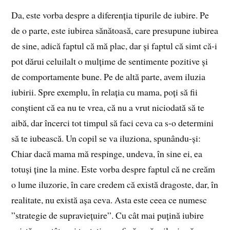
Da, este vorba despre a diferenția tipurile de iubire. Pe
de o parte, este iubirea sănătoasă, care presupune iubirea
de sine, adică faptul că mă plac, dar și faptul că simt că-i
pot dărui celuilalt o mulțime de sentimente pozitive și
de comportamente bune. Pe de altă parte, avem iluzia
iubirii. Spre exemplu, în relația cu mama, poți să fii
conștient că ea nu te vrea, că nu a vrut niciodată să te
aibă, dar încerci tot timpul să faci ceva ca s-o determini
să te iubească. Un copil se va iluziona, spunându-și:
Chiar dacă mama mă respinge, undeva, în sine ei, ea
totuși ține la mine. Este vorba despre faptul că ne creăm
o lume iluzorie, în care credem că există dragoste, dar, în
realitate, nu există așa ceva. Asta este ceea ce numesc
”strategie de supraviețuire”. Cu cât mai puțină iubire