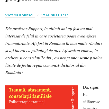
VICTOR POPESCU
17 AUGUST 2020
Dle profesor Ruppert, în ultimii ani ați fost tot mai
interesat de felul în care societatea poate avea efecte
traumatizante. Ați fost în România în mai multe rânduri
și ați lucrat cu psihologi de aici. Ați sesizat cumva, în
ateliere și constelațiile dvs., existența unor urme psihice
lăsate de fostul regim comunist-dictatorial din
România?
Da, sigur.
Eu
călătoresc
în multe