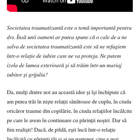
Societatea traumatizantă este o temă importantă pentru
dvs. Însă unii oameni ar putea spune că o cale de a ne
salva de societatea traumatizantă este să ne refugiem
într-o relație de iubire care ne va proteja. Ne putem
izola de lumea exterioară și să trăim într-un mariaj
iubitor și grijuliu?
Da, mulți dintre noi au această idee și își închipuie că
am putea trăi în niște relații sănătoase de cuplu, în ciuda
oricăror traume din copilărie, în ciuda relațiilor încâlcite
pe care le avem în continuare cu părinții noștri. Dar să
fim realiști! Dacă, de pildă, ești încă într-o relație
încâlcită cu părinții tăi și ai un partener, cine e mai