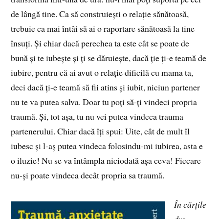
de lângă tine. Ca să construiești o relație sănătoasă,
trebuie ca mai întâi să ai o raportare sănătoasă la tine
însuți. Și chiar dacă perechea ta este cât se poate de
bună și te iubește și ți se dăruiește, dacă ție ți-e teamă de
iubire, pentru că ai avut o relație dificilă cu mama ta,
deci dacă ți-e teamă să fii atins și iubit, niciun partener
nu te va putea salva. Doar tu poți să-ți vindeci propria
traumă. Și, tot așa, tu nu vei putea vindeca trauma
partenerului. Chiar dacă îți spui: Uite, cât de mult îl
iubesc și l-aș putea vindeca folosindu-mi iubirea, asta e
o iluzie! Nu se va întâmpla niciodată așa ceva! Fiecare
nu-și poate vindeca decât propria sa traumă.
În cărțile