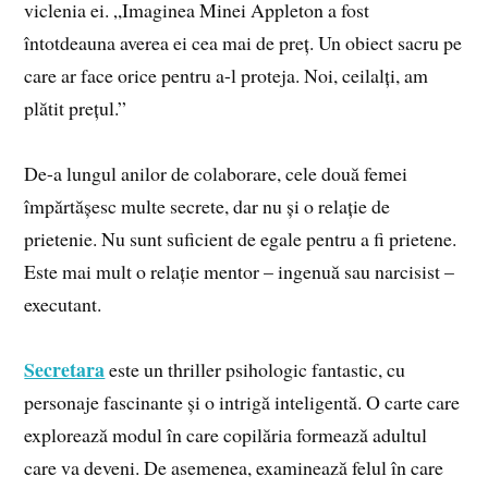
viclenia ei. „Imaginea Minei Appleton a fost
întotdeauna averea ei cea mai de preț. Un obiect sacru pe
care ar face orice pentru a-l proteja. Noi, ceilalți, am
plătit prețul.”
De-a lungul anilor de colaborare, cele două femei
împărtășesc multe secrete, dar nu și o relație de
prietenie. Nu sunt suficient de egale pentru a fi prietene.
Este mai mult o relație mentor – ingenuă sau narcisist –
executant.
Secretara
este un thriller psihologic fantastic, cu
personaje fascinante și o intrigă inteligentă. O carte care
explorează modul în care copilăria formează adultul
care va deveni. De asemenea, examinează felul în care