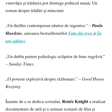
vinovăția și trădarea pot distruge psihicul uman. Un
roman despre trădări și minciuni.
„Un thriller contemporan uluitor de ingenios.” –
Paula
Hawkins
,
autoarea bestsellerurilor
Fata din tren
și
În
ape adânci
„Un dublu portret psihologic sclipitor de bine zugrăvit.”
–
Sunday Times
„O poveste explozivă despre răzbunare.” –
Good House
Keeping
Renée Knight
Înainte de a se dedica scrisului,
a realizat
documentare de artă și a semnat scenarii de film și