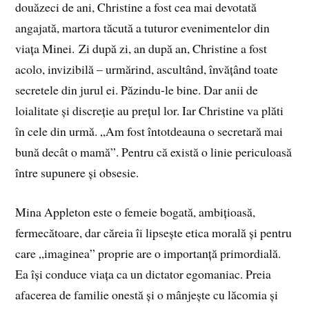
douăzeci de ani, Christine a fost cea mai devotată
angajată, martora tăcută a tuturor evenimentelor din
viața Minei. Zi după zi, an după an, Christine a fost
acolo, invizibilă – urmărind, ascultând, învățând toate
secretele din jurul ei. Păzindu-le bine. Dar anii de
loialitate și discreție au prețul lor. Iar Christine va plăti
în cele din urmă. „Am fost întotdeauna o secretară mai
bună decât o mamă”. Pentru că există o linie periculoasă
între supunere și obsesie.
Mina Appleton este o femeie bogată, ambițioasă,
fermecătoare, dar căreia îi lipsește etica morală și pentru
care „imaginea” proprie are o importanță primordială.
Ea își conduce viața ca un dictator egomaniac. Preia
afacerea de familie onestă și o mânjește cu lăcomia și