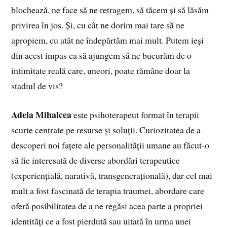
blochează, ne face să ne retragem, să tăcem și să lăsăm
privirea în jos. Și, cu cât ne dorim mai tare să ne
apropiem, cu atât ne îndepărtăm mai mult. Putem ieși
din acest impas ca să ajungem să ne bucurăm de o
intimitate reală care, uneori, poate rămâne doar la
stadiul de vis?
Adela Mihalcea
este psihoterapeut format în terapii
scurte centrate pe resurse și soluții. Curiozitatea de a
descoperi noi fațete ale personalității umane au făcut-o
să fie interesată de diverse abordări terapeutice
(experiențială, narativă, transgenerațională), dar cel mai
mult a fost fascinată de terapia traumei, abordare care
oferă posibilitatea de a ne regăsi acea parte a propriei
identități ce a fost pierdută sau uitată în urma unei