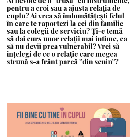
Ai nevoie de o ”trusă” cu instrumente,
pentru a croi sau a ajusta relația de
cuplu? Ai vrea să îmbunătățești felul
în care te raportezi la cei din familie
sau la colegii de serviciu? Ți-e temă
să dai curs unor relații mai intime, ca
să nu devii prea vulnerabil? Vrei să
înțelegi de ce o relație care megea
strună s-a frânt parcă ”din senin”?