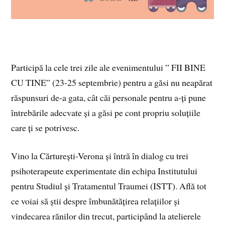
Participă la cele trei zile ale evenimentului ” FII BINE
CU TINE” (23-25 septembrie) pentru a găsi nu neapărat
răspunsuri de-a gata, cât căi personale pentru a-ți pune
întrebările adecvate și a găsi pe cont propriu soluțiile
care ți se potrivesc.
Vino la Cărturești-Verona și întră în dialog cu trei
psihoterapeute experimentate din echipa Institutului
pentru Studiul și Tratamentul Traumei (ISTT). Află tot
ce voiai să știi despre îmbunătățirea relațiilor și
vindecarea rănilor din trecut, participând la atelierele