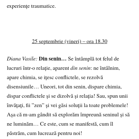
experiențe traumatice.
25 septembrie (vineri) – ora 18.30
Din senin…
Diana Vasile:
Se întâmplă tot felul de
lucruri într-o relație, aparent
din senin
: ne întâlnim,
apare chimia, se ițesc conflictele, se rezolvă
disensiunile… Uneori, tot din senin, dispare chimia,
dispar conflictele și se dizolvă și relația! Sau, spun unii
învățați, fii ”zen” și vei găsi soluții la toate problemele!
Așa că m-am gândit să explorăm împreună seninul și să
ne luminăm… Ce este, cum se manifestă, cum îl
păstrăm, cum lucrează pentru noi!