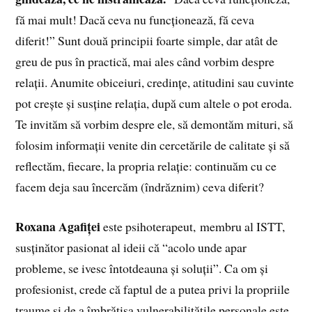
fă mai mult! Dacă ceva nu funcționează, fă ceva
diferit!” Sunt două principii foarte simple, dar atât de
greu de pus în practică, mai ales când vorbim despre
relații. Anumite obiceiuri, credințe, atitudini sau cuvinte
pot crește și susține relația, după cum altele o pot eroda.
Te invităm să vorbim despre ele, să demontăm mituri, să
folosim informații venite din cercetările de calitate și să
reflectăm, fiecare, la propria relație: continuăm cu ce
facem deja sau încercăm (îndrăznim) ceva diferit?
Roxana Agafiței
este psihoterapeut, membru al ISTT,
susținător pasionat al ideii că “acolo unde apar
probleme, se ivesc întotdeauna și soluții”. Ca om și
profesionist, crede că faptul de a putea privi la propriile
traume și de a îmbrățișa vulnerabilitățile personale este