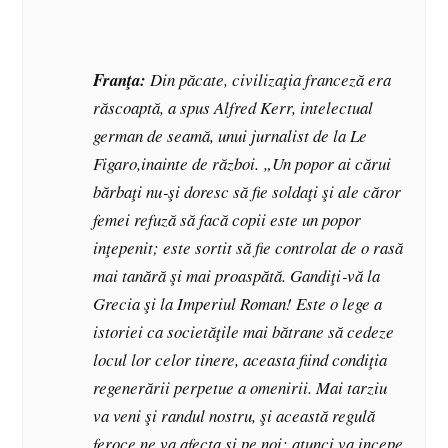
Franţa:
Din păcate, civilizaţia franceză era
răscoaptă, a spus Alfred Kerr, intelectual
german de seamă, unui jurnalist de la
Le
Figaro
,inainte de război. „Un popor ai cărui
bărbaţi nu‑şi doresc să fie soldaţi şi ale căror
femei refuză să facă copii este un popor
inţepenit; este sortit să fie controlat de o rasă
mai tanără şi mai proaspătă. Gandiţi‑vă la
Grecia şi la Imperiul Roman! Este o lege a
istoriei ca societăţile mai bătrane să cedeze
locul lor celor tinere, aceasta fiind condiţia
regenerării perpetue a omenirii. Mai tarziu
va veni şi randul nostru, şi această regulă
feroce ne va afecta şi pe noi; atunci va incepe