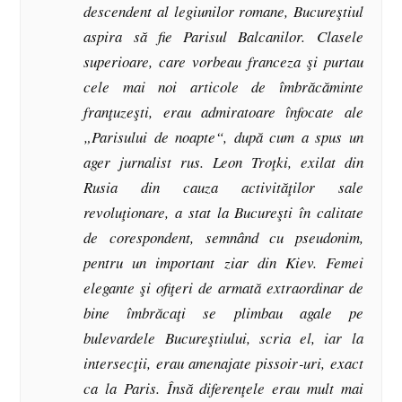
descendent al legiunilor romane, Bucureştiul
aspira să fie Parisul Balcanilor. Clasele
superioare, care vorbeau franceza şi purtau
cele mai noi articole de îmbrăcăminte
franţuzeşti, erau admiratoare înfocate ale
„Parisului de noapte“, după cum a spus un
ager jurnalist rus. Leon Troţki, exilat din
Rusia din cauza activităţilor sale
revoluţionare, a stat la Bucureşti în calitate
de corespondent, semnând cu pseudonim,
pentru un important ziar din Kiev. Femei
elegante şi ofiţeri de armată extraordinar de
bine îmbrăcaţi se plimbau agale pe
bulevardele Bucureştiului, scria el, iar la
intersecţii, erau amenajate
pissoir
‑uri
,
exact
ca la Paris. Însă diferenţele erau mult mai