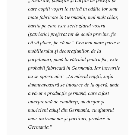
„Jucăriile, păpuşile şi cărţile de poveşti pe
care copiii voştri le strică in odăile lor sunt
toate fabricate in Germania; mai mult chiar,
hartia pe care este scris ziarul vostru
(patriotic) preferat tot de acolo provine, fie
că vă place, fie că nu.“ Cea mai mare parte a
mobilierului şi decoraţiunilor, de la
porţelanuri, pană la vătraiul pentru foc, este
probabil fabricată in Germania. Iar lucrurile
nu se opresc aici: „La miezul nopţii, soţia
dumneavoastră se intoarce de la operă, unde
a văzut o producţie germană, care a fost
interpretată de cantăreţi, un dirijor şi
muzicieni aduşi din Germania, cu ajutorul
unor instrumente şi partituri, produse in
Germania.”