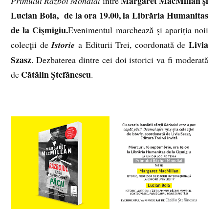
Margaret MacMillan şi
Primului Război Mondial
între
Lucian Boia, de la ora 19.00, la Librăria Humanitas
de la Cişmigiu.
Evenimentul marchează şi apariţia noii
Livia
colecţii de
Istorie
a Edi
turii Trei, coordonată de
Szasz
. Dezbaterea dintre cei doi istorici va fi moderată
Cătălin Ştefănescu
de
.