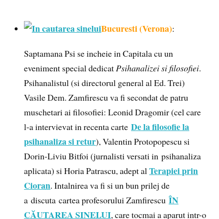
Bucuresti (Verona)
:
Saptamana Psi se incheie in Capitala cu un
eveniment special dedicat
Psihanalizei si filosofiei
.
Psihanalistul (si directorul general al Ed. Trei)
Vasile Dem. Zamfirescu va fi secondat de patru
muschetari ai filosofiei: Leonid Dragomir (cel care
De la filosofie la
l-a intervievat in recenta carte
psihanaliza si retur
), Valentin Protopopescu si
Dorin-Liviu Bitfoi (jurnalisti versati in psihanaliza
Terapiei prin
aplicata) si Horia Patrascu, adept al
Cioran
. Intalnirea va fi si un bun prilej de
ÎN
a discuta cartea profesorului Zamfirescu
CĂUTAREA SINELUI
, care tocmai a aparut intr-o