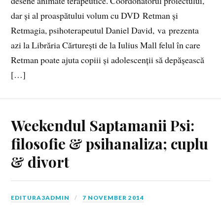
desene animate terapeutice. Coordonatorul proiectului,
dar și al proaspătului volum cu DVD Retman și
Retmagia, psihoterapeutul Daniel David, va prezenta
azi la Librăria Cărturești de la Iulius Mall felul în care
Retman poate ajuta copiii și adolescenții să depășească
[…]
Weekendul Saptamanii Psi:
filosofie & psihanaliza; cuplu
& divort
EDITURA3ADMIN
7 NOVEMBER 2014