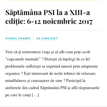
Săptămâna PSI la a XIII-a
ediție: 6-12 noiembrie 2017
VIOREL VRABIE
24 JUNE 2017
Vrei să-ți reinventezi viața și să afli cum poți ocoli
”capcanele mentale” ? Dorești să înțelegi în ce fel
problemele sufletești se exprimă uneori prin simptome
organice ? Ești interesant de noile tehnici de relaxare,
mindfulness și cunoaștere de sine ? Participă la
atelierele din cadrul Săptămânii PSI și află răspunsurile
pe care le cauți […]