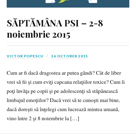
SĂPTĂMÂNA PSI – 2-8
noiembrie 2015
VICTOR POPESCU
26 OCTOBER 2015
Cum ar fi dacă dragostea ar putea gândi? Cât de liber
vrei să fii şi cum eviţi capcana relaţiilor toxice? Cum îi
poţi învăţa pe copii şi pe adolescenţi să stăpânească
limbajul emoţiilor? Dacă vrei să te cunoşti mai bine,
dacă doreşti să înţelegi cum lucrează mintea umană,
vino între 2 şi 8 noiembrie la […]