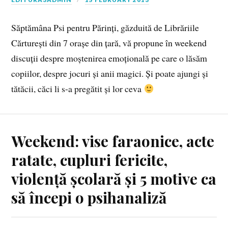
Săptămâna Psi pentru Părinți, găzduită de Librăriile
Cărturești din 7 orașe din țară, vă propune în weekend
discuții despre moștenirea emoțională pe care o lăsăm
copiilor, despre jocuri și anii magici. Și poate ajungi și
tătăcii, căci li s-a pregătit și lor ceva
Weekend: vise faraonice, acte
ratate, cupluri fericite,
violență școlară și 5 motive ca
să începi o psihanaliză