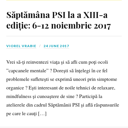
Săptămâna PSI la a XIII-a
ediție: 6-12 noiembrie 2017
VIOREL VRABIE
24 JUNE 2017
Vrei să-ți reinventezi viața și să afli cum poți ocoli
”capcanele mentale” ? Dorești să înțelegi în ce fel
problemele sufletești se exprimă uneori prin simptome
organice ? Ești interesant de noile tehnici de relaxare,
mindfulness și cunoaștere de sine ? Participă la
atelierele din cadrul Săptămânii PSI și află răspunsurile
pe care le cauți […]