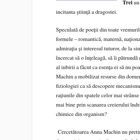
Trei
un 
incitanta știință a dragostei.
Speculată de poeții din toate vremurile
formele – romantică, maternă, național
admirația și interesul tuturor, de la sim
încercat să o înțeleagă, să îi pătrundă
al iubirii a făcut ca esența ei să nu p
Machin a mobilizat resurse din domeniu
fiziologiei ca să descopere mecanismel
rațiunile din spatele celor mai strânse 
mai bine prin scanarea creierului îndră
chimice din organism?
Cercetătoarea Anna Machin nu pretinde