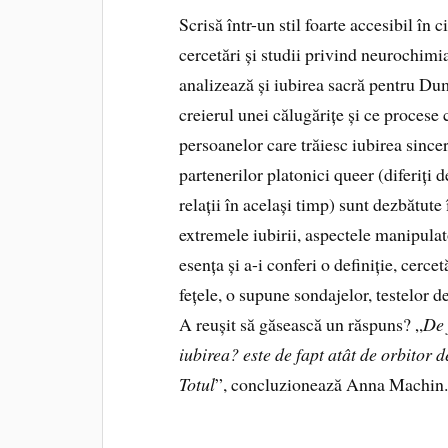
Scrisă într-un stil foarte accesibil în c
cercetări și studii privind neurochimia 
analizează și iubirea sacră pentru D
creierul unei călugărițe și ce procese
persoanelor care trăiesc iubirea since
partenerilor platonici queer (diferiți
relații în același timp) sunt dezbătute
extremele iubirii, aspectele manipulat
esența și a-i conferi o definiție, cerc
fețele, o supune sondajelor, testelor d
A reușit să găsească un răspuns? „
De 
iubirea? este de fapt atât de orbitor d
Totul
”, concluzionează Anna Machin