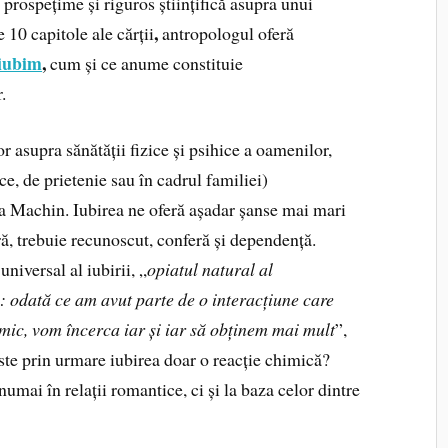
 prospețime și riguros științifică asupra unui
,
 10 capitole ale cărții
antropologul oferă
 iubim
,
cum și ce anume constituie
.
r asupra sănătății fizice și psihice a oamenilor,
e, de prietenie sau în cadrul familiei)
a Machin. Iubirea ne oferă așadar șanse mai mari
ră, trebuie recunoscut, conferă și dependență.
iversal al iubirii, „
opiatul natural al
 odată ce am avut parte de o interacțiune care
mic, vom încerca iar și iar să obținem mai mult
”,
ste prin urmare iubirea doar o reacție chimică?
mai în relații romantice, ci și la baza celor dintre