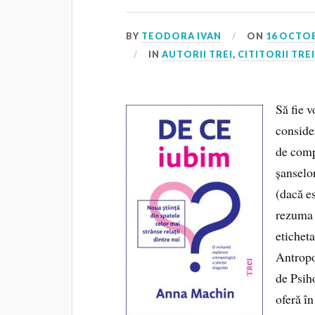
BY
TEODORA IVAN
ON
16 OCTOB
IN
AUTORII TREI
,
CITITORII TRE
Să fie 
conside
de comp
șanselo
(dacă e
rezuma l
eticheta
Antropo
de Psih
oferă î