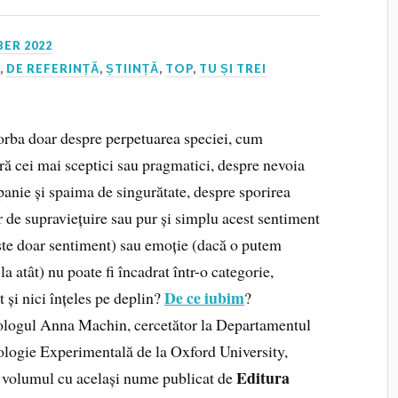
ER 2022
I
,
DE REFERINȚĂ
,
ȘTIINȚĂ
,
TOP
,
TU ȘI TREI
vorba doar despre perpetuarea speciei, cum
ră cei mai sceptici sau pragmatici, despre nevoia
anie și spaima de singurătate, despre sporirea
r de supraviețuire sau pur și simplu acest sentiment
ste doar sentiment) sau emoție (dacă o putem
a atât) nu poate fi încadrat într-o categorie,
De ce iubim
t și nici înțeles pe deplin?
?
logul Anna Machin, cercetător la Departamentul
ologie Experimentală de la Oxford University,
Editura
n volumul cu același nume publicat de