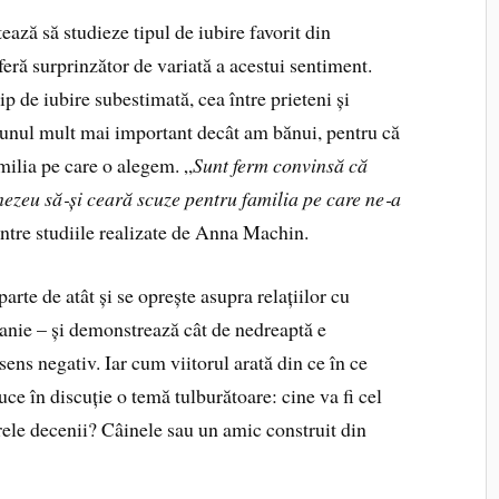
ează să studieze tipul de iubire favorit din
feră surprinzător de variată a acestui sentiment.
 de iubire subestimată, cea între prieteni și
 unul mult mai important decât am bănui, pentru că
amilia pe care o alegem. „
Sunt ferm convinsă că
nezeu să
‑
și ceară scuze pentru familia pe care ne
‑
a
intre studiile realizate de Anna Machin.
rte de atât și se oprește asupra relațiilor cu
anie – și demonstrează cât de nedreaptă e
ens negativ. Iar cum viitorul arată din ce în ce
ce în discuție o temă tulburătoare: cine va fi cel
ele decenii? Câinele sau un amic construit din