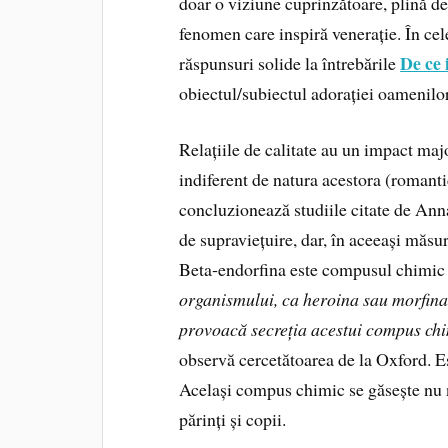
doar o viziune cuprinzătoare, plină de
fenomen care inspiră venerație. În cele
De ce
răspunsuri solide la întrebările
obiectul/subiectul adorației oamenilor
Relațiile de calitate au un impact majo
indiferent de natura acestora (romantic
concluzionează studiile citate de Ann
de supraviețuire, dar, în aceeași măsu
Beta‑endorfina este compusul chimic un
organismului, ca heroina sau morfina:
provoacă secreția acestui compus chi
observă cercetătoarea de la Oxford. E
Același compus chimic se găsește nu nu
părinți și copii.