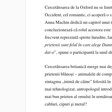
Cercetătoarea de la Oxford nu se limit
Occident, cel romantic, ci acoperă o s
Anna Machin dedică un capitol unui tip
concluzionează că rolul acestora este
frecvent reprezintă spirite înrudite, f
prietenii sunt felul în care alege Dum
dat
‑
o
”, spune o participantă la unul d
Cercetătoarea britanică merge mai depa
prietenii blănoși – animalele de comp
sintagma „inimă de câine” folosită în s
mai tehnologizat, antropologul introdu
mai bun prieten al omului în următoar
cabluri, cipuri și metal?