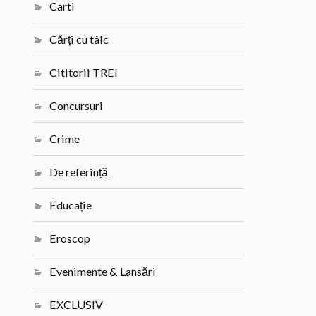
Carti
Cărți cu tâlc
Cititorii TREI
Concursuri
Crime
De referință
Educație
Eroscop
Evenimente & Lansări
EXCLUSIV