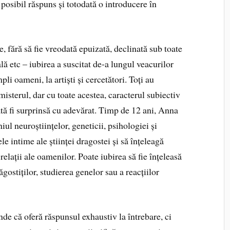
posibil răspuns și totodată o introducere în
, fără să fie vreodată epuizată, declinată sub toate
ă etc – iubirea a suscitat de-a lungul veacurilor
pli oameni, la artiști și cercetători. Toți au
 misterul, dar cu toate acestea, caracterul subiectiv
oată fi surprinsă cu adevărat. Timp de 12 ani, Anna
l neuroștiințelor, geneticii, psihologiei și
e intime ale științei dragostei și să înțeleagă
relații ale oamenilor. Poate iubirea să fie înțeleasă
gostiților, studierea genelor sau a reacțiilor
 că oferă răspunsul exhaustiv la întrebare, ci