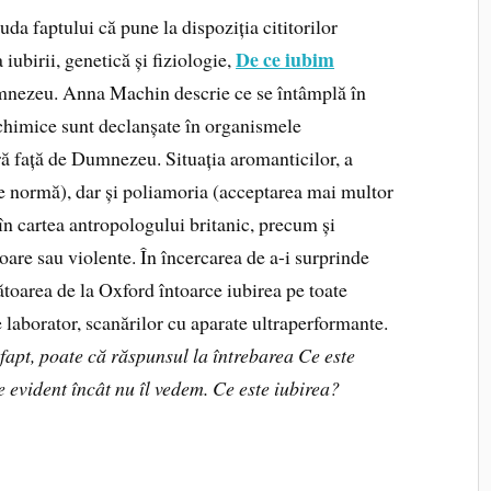
iuda faptului că pune la dispoziția cititorilor
De ce iubim
iubirii, genetică și fiziologie,
umnezeu. Anna Machin descrie ce se întâmplă în
 chimice sunt declanșate în organismele
ră față de Dumnezeu. Situația aromanticilor, a
 de normă), dar și poliamoria (acceptarea mai multor
 în cartea antropologului britanic, precum și
oare sau violente. În încercarea de a-i surprinde
etătoarea de la Oxford întoarce iubirea pe toate
e laborator, scanărilor cu aparate ultraperformante.
fapt, poate că răspunsul la întrebarea Ce este
e evident încât nu îl vedem. Ce este iubirea?
.