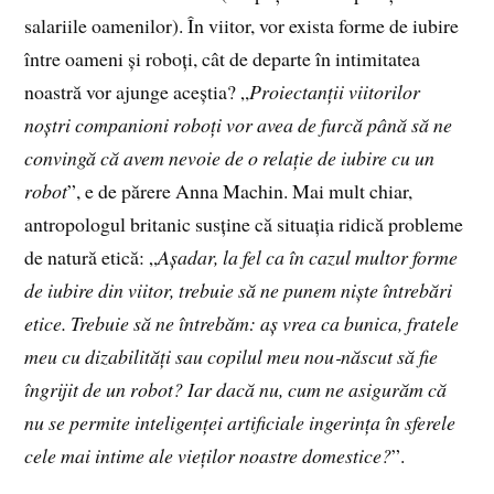
salariile oamenilor). În viitor, vor exista forme de iubire
între oameni și roboți, cât de departe în intimitatea
noastră vor ajunge aceștia? „
Proiectanții viitorilor
noștri companioni roboți vor avea de furcă până să ne
convingă că avem nevoie de o relație de iubire cu un
robot
”, e de părere Anna Machin. Mai mult chiar,
antropologul britanic susține că situația ridică probleme
de natură etică: „
Așadar, la fel ca în cazul multor forme
de iubire din viitor, trebuie să ne punem niște întrebări
etice. Trebuie să ne întrebăm: aș vrea ca bunica, fratele
meu cu dizabilități sau copilul meu nou‑născut să fie
îngrijit de un robot? Iar dacă nu, cum ne asigurăm că
nu se permite inteligenței artificiale ingerința în sferele
cele mai intime ale vieților noastre domestice?
”.