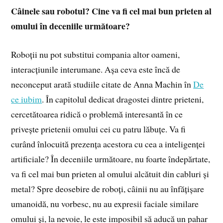
Câinele sau robotul? Cine va fi cel mai bun prieten al
omului în deceniile următoare?
Roboții nu pot substitui compania altor oameni,
interacțiunile interumane. Așa ceva este încă de
neconceput arată studiile citate de Anna Machin în
De
ce iubim
. În capitolul dedicat dragostei dintre prieteni,
cercetătoarea ridică o problemă interesantă în ce
privește prietenii omului cei cu patru lăbuțe. Va fi
curând înlocuită prezența acestora cu cea a inteligenței
artificiale? În deceniile următoare, nu foarte îndepărtate,
va fi cel mai bun prieten al omului alcătuit din cabluri și
metal? Spre deosebire de roboți, câinii nu au înfățișare
umanoidă, nu vorbesc, nu au expresii faciale similare
omului și, la nevoie, le este imposibil să aducă un pahar