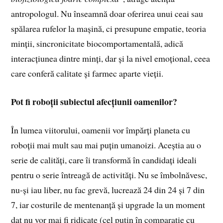
antropologul. Nu înseamnă doar oferirea unui ceai sau
spălarea rufelor la mașină, ci presupune empatie, teoria
minții, sincronicitate biocomportamentală, adică
interacțiunea dintre minți, dar și la nivel emoțional, ceea
care conferă calitate și farmec aparte vieții.
Pot fi roboții subiectul afecțiunii oamenilor?
În lumea viitorului, oamenii vor împărți planeta cu
roboții mai mult sau mai puțin umanoizi. Aceștia au o
serie de calități, care îi transformă în candidați ideali
pentru o serie întreagă de activități. Nu se îmbolnăvesc,
nu-și iau liber, nu fac grevă, lucrează 24 din 24 și 7 din
7, iar costurile de mentenanță și upgrade la un moment
dat nu vor mai fi ridicate (cel puțin în comparație cu