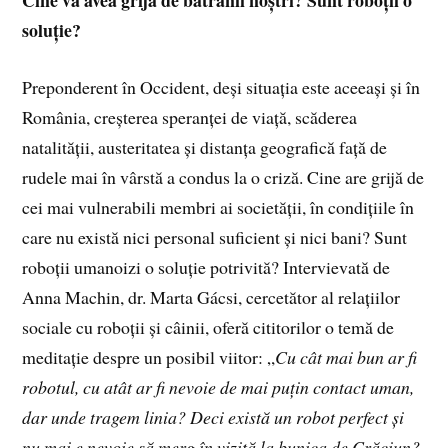
soluție?
Preponderent în Occident, deși situația este aceeași și în
România, creșterea speranței de viață, scăderea
natalității, austeritatea și distanța geografică față de
rudele mai în vârstă a condus la o criză. Cine are grijă de
cei mai vulnerabili membri ai societății, în condițiile în
care nu există nici personal suficient și nici bani? Sunt
roboții umanoizi o soluție potrivită? Intervievată de
Anna Machin, dr. Marta Gácsi, cercetător al relațiilor
sociale cu roboții și câinii, oferă cititorilor o temă de
meditație despre un posibil viitor: „
Cu cât mai bun ar fi
robotul, cu atât ar fi nevoie de mai puțin contact uman,
dar unde tragem linia? Deci există un robot perfect și
nu mai e nevoie să merg în vizită la bunica de Crăciun?