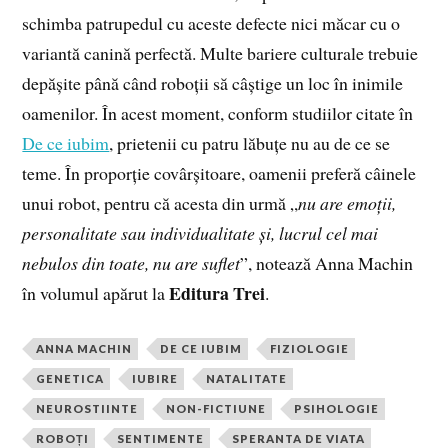
schimba patrupedul cu aceste defecte nici măcar cu o
variantă canină perfectă. Multe bariere culturale trebuie
depășite până când roboții să câștige un loc în inimile
oamenilor. În acest moment, conform studiilor citate în
De ce iubim
, prietenii cu patru lăbuțe nu au de ce se
teme. În proporție covârșitoare, oamenii preferă câinele
unui robot, pentru că acesta din urmă „
nu are emoții,
personalitate sau individualitate și, lucrul cel mai
nebulos din toate, nu are suflet
”, notează Anna Machin
Editura Trei
în volumul apărut la
.
ANNA MACHIN
DE CE IUBIM
FIZIOLOGIE
GENETICA
IUBIRE
NATALITATE
NEUROSTIINTE
NON-FICTIUNE
PSIHOLOGIE
ROBOȚI
SENTIMENTE
SPERANTA DE VIATA