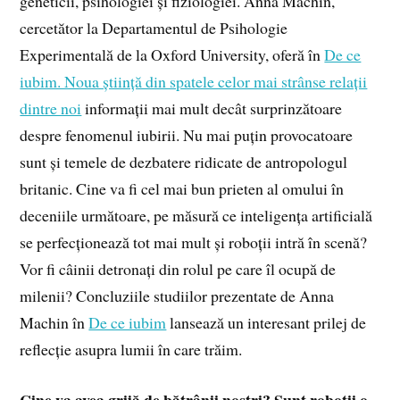
geneticii, psihologiei și fiziologiei. Anna Machin,
cercetător la Departamentul de Psihologie
Experimentală de la Oxford University, oferă în
De ce
iubim. Noua știință din spatele celor mai strânse relații
dintre noi
informații mai mult decât surprinzătoare
despre fenomenul iubirii. Nu mai puțin provocatoare
sunt și temele de dezbatere ridicate de antropologul
britanic. Cine va fi cel mai bun prieten al omului în
deceniile următoare, pe măsură ce inteligența artificială
se perfecționează tot mai mult și roboții intră în scenă?
Vor fi câinii detronați din rolul pe care îl ocupă de
milenii? Concluziile studiilor prezentate de Anna
Machin în
De ce iubim
lansează un interesant prilej de
reflecție asupra lumii în care trăim.
Cine va avea grijă de bătrânii noștri? Sunt roboții o