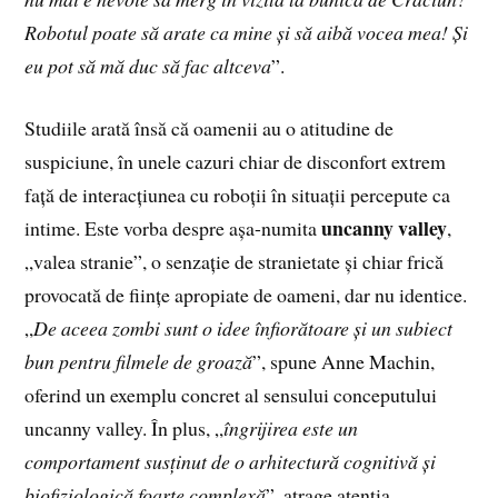
Robotul poate să arate ca mine și să aibă vocea mea! Și
eu pot să mă duc să fac altceva
”.
Studiile arată însă că oamenii au o atitudine de
suspiciune, în unele cazuri chiar de disconfort extrem
față de interacțiunea cu roboții în situații percepute ca
uncanny valley
intime. Este vorba despre așa-numita
,
„valea stranie”, o senzație de stranietate și chiar frică
provocată de ființe apropiate de oameni, dar nu identice.
„
De aceea zombi sunt o idee înfiorătoare și un subiect
bun pentru filmele de groază
”, spune Anne Machin,
oferind un exemplu concret al sensului conceputului
uncanny valley. În plus, „
îngrijirea este un
comportament susținut de o arhitectură cognitivă și
biofiziologică foarte complexă
”, atrage atenția