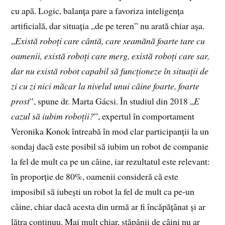
cu apă. Logic, balanța pare a favoriza inteligența
artificială, dar situația „de pe teren” nu arată chiar așa.
„
Există roboți care cântă, care seamănă foarte tare cu
oamenii, există roboți care merg, există roboți care sar,
dar nu există robot capabil să funcționeze în situații de
zi cu zi nici măcar la nivelul unui câine foarte, foarte
prost
”, spune dr. Marta Gácsi. În studiul din 2018 „
E
cazul să iubim roboții?
”, expertul în comportament
Veronika Konok întreabă în mod clar participanții la un
sondaj dacă este posibil să iubim un robot de companie
la fel de mult ca pe un câine, iar rezultatul este relevant:
în proporție de 80%, oamenii consideră că este
imposibil să iubești un robot la fel de mult ca pe-un
câine, chiar dacă acesta din urmă ar fi încăpățânat și ar
lătra continuu. Mai mult chiar, stăpânii de câini nu ar