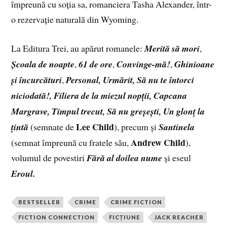
împreună cu soția sa, romanciera Tasha Alexander, într-
o rezervație naturală din Wyoming.
La Editura Trei, au apărut romanele:
Merită să mori
,
Școala de noapte
,
61 de ore
,
Convinge-mă!
,
Ghinioane
și încurcături
,
Personal, Urmărit, Să nu te întorci
niciodată!, Filiera de la miezul nopții, Capcana
Margrave, Timpul trecut, Să nu greșești, Un glonț la
Lee Child
țintă
(semnate de
), precum și
Santinela
Andrew Child
(semnat împreună cu fratele său,
),
volumul de povestiri
Fără al doilea nume
și eseul
Eroul.
BESTSELLER
CRIME
CRIME FICTION
FICTION CONNECTION
FICȚIUNE
JACK REACHER