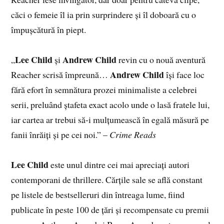
căci o femeie îl ia prin surprindere și îl doboară cu o
împușcătură în piept.
Lee Child
Andrew Child
„
și
revin cu o nouă aventură
Andrew Child
Reacher scrisă împreună…
își face loc
fără efort în semnătura prozei minimaliste a celebrei
serii, preluând ștafeta exact acolo unde o lasă fratele lui,
iar cartea ar trebui să-i mulțumească în egală măsură pe
fanii înrăiți și pe cei noi.” –
Crime Reads
Lee Child
este unul dintre cei mai apreciați autori
contemporani de thrillere. Cărțile sale se află constant
pe listele de bestselleruri din întreaga lume, fiind
publicate în peste 100 de țări și recompensate cu premii