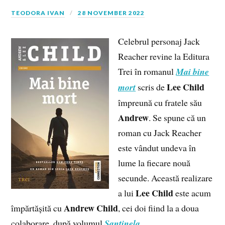
TEODORA IVAN
28 NOVEMBER 2022
Celebrul personaj Jack
Reacher revine la Editura
Trei în romanul
Mai bine
Lee Child
mort
scris de
împreună cu fratele său
Andrew
. Se spune că un
roman cu Jack Reacher
este vândut undeva în
lume la fiecare nouă
secunde. Această realizare
Lee Child
a lui
este acum
Andrew Child
împărtășită cu
, cei doi fiind la a doua
colaborare, după volumul
Santinela
.