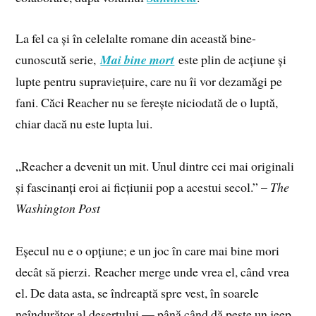
La fel ca și în celelalte romane din această bine-
cunoscută serie,
Mai bine mort
este plin de acțiune și
lupte pentru supraviețuire, care nu îi vor dezamăgi pe
fani. Căci Reacher nu se ferește niciodată de o luptă,
chiar dacă nu este lupta lui.
„Reacher a devenit un mit. Unul dintre cei mai originali
și fascinanți eroi ai ficțiunii pop a acestui secol.” –
The
Washington Post
Eșecul nu e o opțiune; e un joc în care mai bine mori
decât să pierzi. Reacher merge unde vrea el, când vrea
el. De data asta, se îndreaptă spre vest, în soarele
neîndurător al deșertului — până când dă peste un jeep