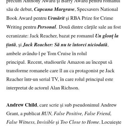
precum Anthony Award și Barry Award pentru romanul
său de debut,
Capcana Margrave
, Specsavers National
Book Award pentru
Urmărit
și RBA Prize for Crime
Writing pentru
Personal
. Două dintre cărțile sale au fost
ecranizate: Jack Reacher, bazat pe romanul
Un glonț la
țintă
, și
Jack Reacher: Să nu te întorci niciodată
,
ambele avându-l pe Tom Cruise în rolul
principal. Recent, studiourile Amazon au început să
transforme romanele care îl au ca protagonist pe Jack
Reacher într-un serial TV, în care rolul principal este
interpretat de actorul Alan Richson.
Andrew Child
, care scrie și sub pseudonimul Andrew
Grant, a publicat
RUN, False Positive, False Friend,
False Witness, Invisible
și
Too Close to Home
. Locuiește