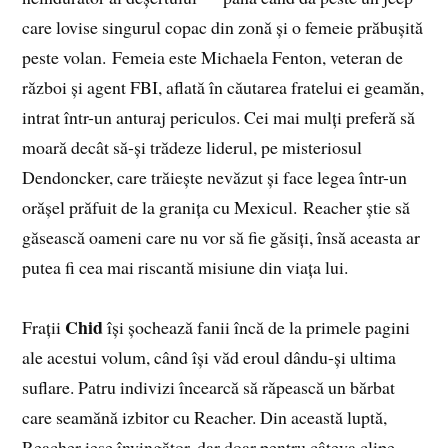
care lovise singurul copac din zonă și o femeie prăbușită
peste volan. Femeia este Michaela Fenton, veteran de
război și agent FBI, aflată în căutarea fratelui ei geamăn,
intrat într-un anturaj periculos. Cei mai mulți preferă să
moară decât să-și trădeze liderul, pe misteriosul
Dendoncker, care trăiește nevăzut și face legea într-un
orășel prăfuit de la granița cu Mexicul. Reacher știe să
găsească oameni care nu vor să fie găsiți, însă aceasta ar
putea fi cea mai riscantă misiune din viața lui.
Chid
Frații
își șochează fanii încă de la primele pagini
ale acestui volum, când își văd eroul dându-și ultima
suflare. Patru indivizi încearcă să răpească un bărbat
care seamănă izbitor cu Reacher. Din această luptă,
Reacher iese învingător, dar doar pentru câteva clipe,