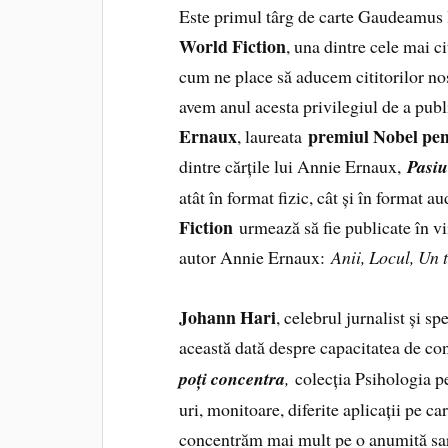
Este primul târg de carte Gaudeamus l
World Fiction
, una dintre cele mai ci
cum ne place să aducem cititorilor noșt
avem anul acesta privilegiul de a pub
Ernaux
premiul Nobel pen
, laureata
dintre cărțile lui Annie Ernaux,
Pasi
atât în format fizic, cât și în format a
Fiction
urmează să fie publicate în vii
autor Annie Ernaux:
Anii, Locul, Un
Johann Hari
, celebrul jurnalist și 
această dată despre capacitatea de con
poți concentra
,
colecția Psihologia pen
uri, monitoare, diferite aplicații pe ca
concentrăm mai mult pe o anumită sarc