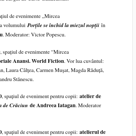
pațiul de evenimente „Mircea
ea volumului
Porțile se închid la miezul nopții
în
nu
. Moderator: Victor Popescu.
0
, spațiul de evenimente “Mircea
oriale Anansi. World Fiction
. Vor lua cuvântul:
an, Laura Câlțea, Carmen Mușat, Magda Răduță,
andru Stănescu.
0
atelier de
, spațiul de eveniment pentru copii:
de Andreea Iatagan
a de Crăciun
. Moderator
0
atelierul de
, spațiul de eveniment pentru copii: