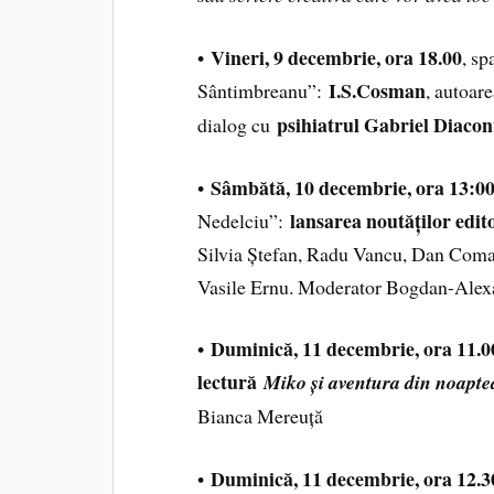
Vineri, 9 decembrie, ora 18.00
•
, s
I.S.Cosman
Sântimbreanu”:
, autoar
psihiatrul Gabriel Diaco
dialog cu
Sâmbătă, 10 decembrie, ora 13:0
•
lansarea noutăților edit
Nedelciu”:
Silvia Ștefan, Radu Vancu, Dan Com
Vasile Ernu. Moderator Bogdan-Alex
Duminică, 11 decembrie, ora 11.0
•
lectură
Miko și aventura din noapte
Bianca Mereuță
Duminică, 11 decembrie, ora 12.3
•