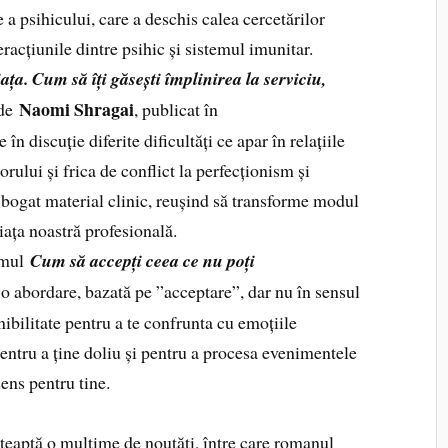
 a psihicului, care a deschis calea cercetărilor
eracțiunile dintre psihic și sistemul imunitar.
ța. Cum să îți găsești împlinirea la serviciu,
Naomi Shragai
de
, publicat în
e în discuție diferite dificultăți ce apar în relațiile
ului și frica de conflict la perfecționism și
n bogat material clinic, reușind să transforme modul
iața noastră profesională.
umul
Cum să accepți ceea ce nu poți
 abordare, bazată pe ”acceptare”, dar nu în sensul
ibilitate pentru a te confrunta cu emoțiile
 pentru a ține doliu și pentru a procesa evenimentele
ens pentru tine.
teaptă o mulțime de noutăți, între care romanul