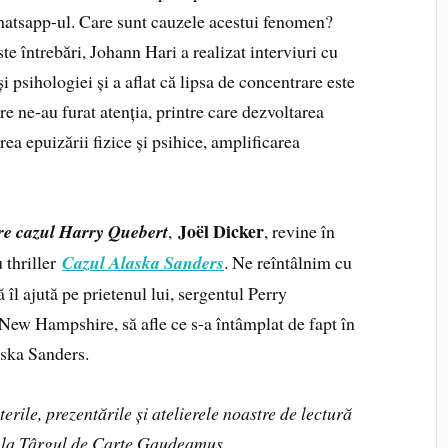
hatsapp-ul. Care sunt cauzele acestui fenomen?
te întrebări, Johann Hari a realizat interviuri cu
i psihologiei și a aflat că lipsa de concentrare este
re ne-au furat atenția, printre care dezvoltarea
ea epuizării fizice și psihice, amplificarea
Joël Dicker
re cazul Harry Quebert
,
, revine în
 thriller
Cazul Alaska Sanders
. Ne reîntâlnim cu
l ajută pe prietenul lui, sergentul Perry
 New Hampshire, să afle ce s-a întâmplat de fapt în
aska Sanders.
terile, prezentările și atelierele noastre de lectură
oc la Târgul de Carte Gaudeamus.