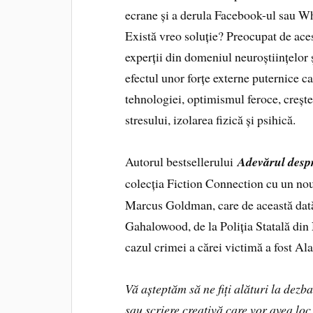
ecrane și a derula Facebook-ul sau W
Există vreo soluție? Preocupat de aces
experții din domeniul neuroștiințelor ș
efectul unor forțe externe puternice ca
tehnologiei, optimismul feroce, creșter
stresului, izolarea fizică și psihică.
Autorul bestsellerului
Adevărul desp
colecția Fiction Connection cu un nou
Marcus Goldman, care de această dată î
Gahalowood, de la Poliția Statală din
cazul crimei a cărei victimă a fost Al
Vă așteptăm să ne fiți alături la dezba
sau scriere creativă care vor avea l