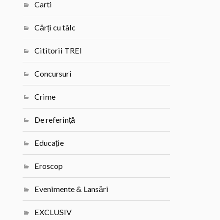
Carti
Cărți cu tâlc
Cititorii TREI
Concursuri
Crime
De referință
Educație
Eroscop
Evenimente & Lansări
EXCLUSIV