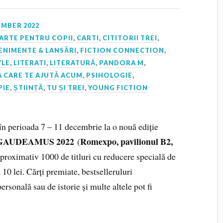
EMBER 2022
ARTE PENTRU COPII
,
CARTI
,
CITITORII TREI
,
ENIMENTE & LANSĂRI
,
FICTION CONNECTION
,
YLE
,
LITERATI
,
LITERATURĂ
,
PANDORA M
,
 CARE TE AJUTĂ ACUM
,
PSIHOLOGIE
,
PIE
,
ȘTIINȚĂ
,
TU ȘI TREI
,
YOUNG FICTION
în perioada 7 – 11 decembrie la o nouă ediție
rte GAUDEAMUS 2022
Romexpo, pavilionul B2,
(
 aproximativ 1000 de titluri cu reducere specială de
10 lei. Cărți premiate, bestselleruluri
rsonală sau de istorie și multe altele pot fi