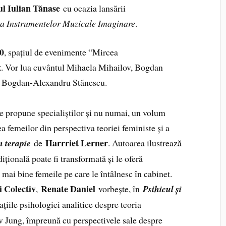
rul Iulian Tănase
cu ocazia lansării
ara Instrumentelor Muzicale Imaginare
.
00
, spațiul de evenimente “Mircea
x
. Vor lua cuvântul Mihaela Mihailov, Bogdan
r Bogdan-Alexandru Stănescu.
e propune specialiștilor și nu numai, un volum
a femeilor din perspectiva teoriei feministe și a
Harrriet Lerner
n terapie
de
. Autoarea ilustrează
ițională poate fi transformată și le oferă
e mai bine femeile pe care le întâlnesc în cabinet.
i Colectiv
Renate Daniel
,
vorbește, în
Psihicul și
țiile psihologiei analitice despre teoria
v Jung, împreună cu perspectivele sale despre