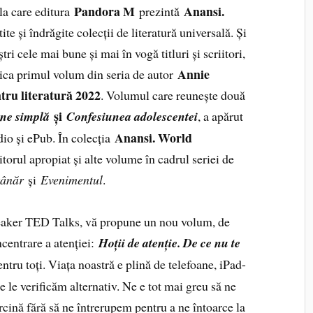
Pandora M
Anansi.
a care editura
prezintă
tite și îndrăgite colecții de literatură universală. Și
ri cele mai bune și mai în vogă titluri și scriitori,
Annie
lica primul volum din seria de autor
tru literatură 2022
. Volumul care reunește două
și
une simplă
Confesiunea adolescentei
, a apărut
Anansi. World
udio și ePub. În colecția
torul apropiat și alte volume în cadrul seriei de
 tânăr
și
Evenimentul
.
speaker TED Talks, vă propune un nou volum, de
centrare a atenției:
Hoții de atenție. De ce nu te
tru toți. Viața noastră e plină de telefoane, iPad-
re le verificăm alternativ. Ne e tot mai greu să ne
ină fără să ne întrerupem pentru a ne întoarce la