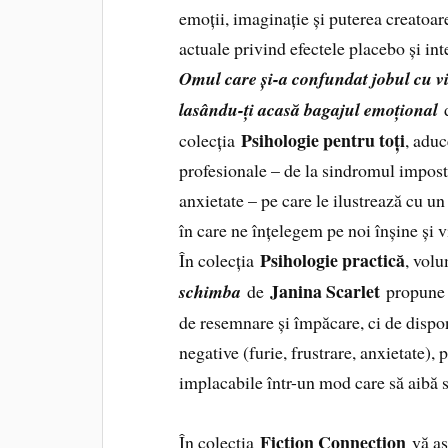
emoții, imaginație și puterea creatoare
actuale privind efectele placebo și int
Omul care și-a confundat jobul cu via
lasându-ți acasă bagajul emoțional
Psihologie pentru toți
colecția
, aduc
profesionale – de la sindromul impostor
anxietate – pe care le ilustrează cu u
în care ne înțelegem pe noi înșine și v
Psihologie practică
În colecția
, vol
Janina Scarlet
schimba
de
propune o
de resemnare și împăcare, ci de dispon
negative (furie, frustrare, anxietate),
implacabile într-un mod care să aibă s
Fiction Connection
În colecția
vă aș