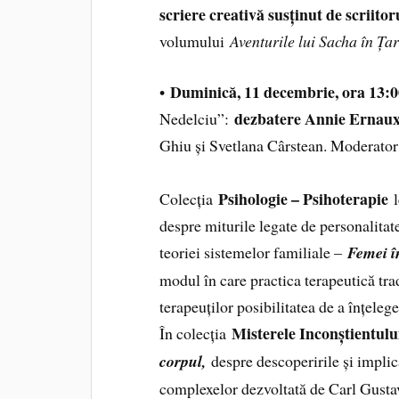
scriere creativă susținut de scriito
volumului
Aventurile lui Sacha în Ț
Duminică, 11 decembrie, ora 13:
•
dezbatere Annie Ernau
Nedelciu”:
Ghiu și Svetlana Cârstean. Moderato
Psihologie – Psihoterapie
Colecția
l
despre miturile legate de personalitate
teoriei sistemelor familiale –
Femei î
modul în care practica terapeutică trad
terapeuților posibilitatea de a înțeleg
Misterele Inconștientulu
În colecția
corpul,
despre descoperirile și implica
complexelor dezvoltată de Carl Gusta