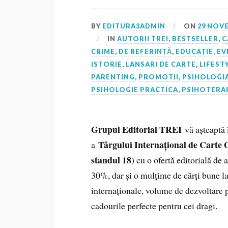
BY
EDITURA3ADMIN
ON
29 NOV
IN
AUTORII TREI
,
BESTSELLER
,
C
CRIME
,
DE REFERINȚĂ
,
EDUCAȚIE
,
EV
ISTORIE
,
LANSARI DE CARTE
,
LIFEST
PARENTING
,
PROMOTII
,
PSIHOLOGIA
PSIHOLOGIE PRACTICA
,
PSIHOTERA
Grupul Editorial TREI
vă așteaptă 
Târgului Internațional de Ca
a
standul 18
) cu o ofertă editorială de
30%, dar și o mulțime de cărți bune la 
internaționale, volume de dezvoltare pe
cadourile perfecte pentru cei dragi.