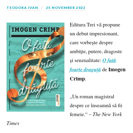
TEODORA IVAN
25 NOVEMBER 2022
Editura Trei vă propune
un debut impresionant,
care vorbește despre
ambiție, putere, dragoste
și senzualitate:
O fată
Imogen
foarte draguță
de
Crimp
.
„Un roman magistral
despre ce înseamnă să fii
femeie.“ –
The New York
Times