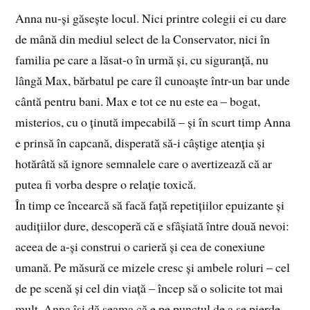
Anna nu-și găsește locul. Nici printre colegii ei cu dare
de mână din mediul select de la Conservator, nici în
familia pe care a lăsat-o în urmă și, cu siguranță, nu
lângă Max, bărbatul pe care îl cunoaște într-un bar unde
cântă pentru bani. Max e tot ce nu este ea – bogat,
misterios, cu o ținută impecabilă – și în scurt timp Anna
e prinsă în capcană, disperată să-i câștige atenția și
hotărâtă să ignore semnalele care o avertizează că ar
putea fi vorba despre o relație toxică.
În timp ce încearcă să facă față repetițiilor epuizante și
audițiilor dure, descoperă că e sfâșiată între două nevoi:
aceea de a-și construi o carieră și cea de conexiune
umană. Pe măsură ce mizele cresc și ambele roluri – cel
de pe scenă și cel din viață – încep să o solicite tot mai
mult, Anna își dă seama că e pe punctul de a se pierde