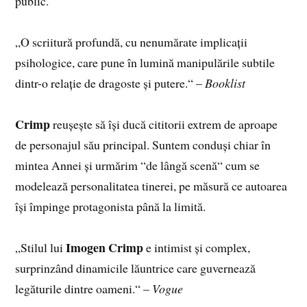
public.
„O scriitură profundă, cu nenumărate implicații
psihologice, care pune în lumină manipulările subtile
dintr-o relație de dragoste și putere.“ –
Booklist
Crimp
reușește să își ducă cititorii extrem de aproape
de personajul său principal. Suntem conduși chiar în
mintea Annei și urmărim “de lângă scenă“ cum se
modelează personalitatea tinerei, pe măsură ce autoarea
își împinge protagonista până la limită.
Imogen Crimp
„Stilul lui
e intimist și complex,
surprinzând dinamicile lăuntrice care guvernează
legăturile dintre oameni.“ –
Vogue