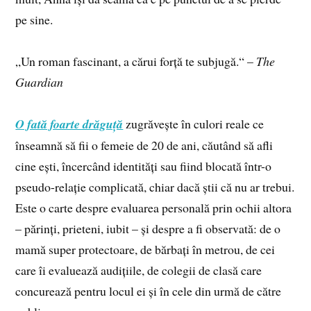
pe sine.
„Un roman fascinant, a cărui forță te subjugă.“ –
The
Guardian
O fată foarte drăguță
zugrăvește în culori reale ce
înseamnă să fii o femeie de 20 de ani, căutând să afli
cine ești, încercând identități sau fiind blocată într-o
pseudo-relație complicată, chiar dacă știi că nu ar trebui.
Este o carte despre evaluarea personală prin ochii altora
– părinți, prieteni, iubit – și despre a fi observată: de o
mamă super protectoare, de bărbați în metrou, de cei
care îi evaluează audițiile, de colegii de clasă care
concurează pentru locul ei și în cele din urmă de către