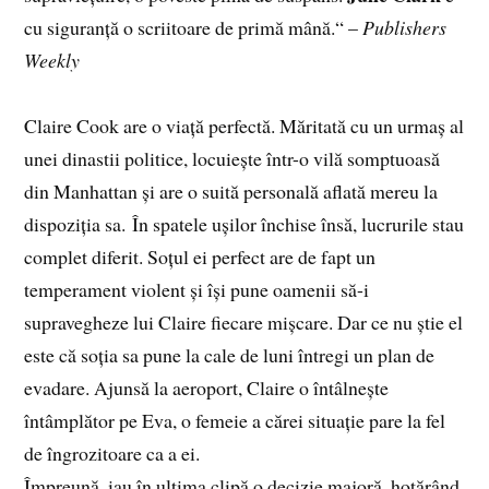
cu siguranță o scriitoare de primă mână.“ –
Publishers
Weekly
Claire Cook are o viață perfectă. Măritată cu un urmaș al
unei dinastii politice, locuiește într-o vilă somptuoasă
din Manhattan și are o suită personală aflată mereu la
dispoziția sa. În spatele ușilor închise însă, lucrurile stau
complet diferit. Soțul ei perfect are de fapt un
temperament violent și își pune oamenii să-i
supravegheze lui Claire fiecare mișcare. Dar ce nu știe el
este că soția sa pune la cale de luni întregi un plan de
evadare. Ajunsă la aeroport, Claire o întâlnește
întâmplător pe Eva, o femeie a cărei situație pare la fel
de îngrozitoare ca a ei.
Împreună, iau în ultima clipă o decizie majoră, hotărând