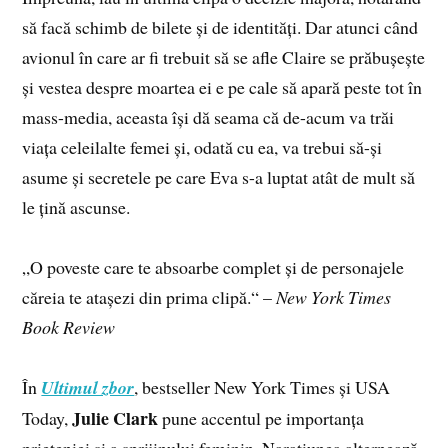
să facă schimb de bilete și de identități. Dar atunci când
avionul în care ar fi trebuit să se afle Claire se prăbușește
și vestea despre moartea ei e pe cale să apară peste tot în
mass-media, aceasta își dă seama că de-acum va trăi
viața celeilalte femei și, odată cu ea, va trebui să-și
asume și secretele pe care Eva s-a luptat atât de mult să
le țină ascunse.
„O poveste care te absoarbe complet și de personajele
căreia te atașezi din prima clipă.“ –
New York Times
Book Review
În
Ultimul zbor
, bestseller New York Times și USA
Julie Clark
Today,
pune accentul pe importanța