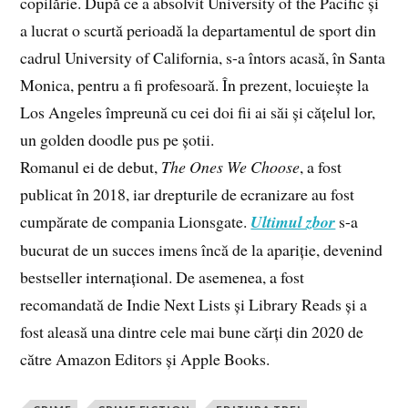
copilărie. După ce a absolvit University of the Pacific și
a lucrat o scurtă perioadă la departamentul de sport din
cadrul University of California, s-a întors acasă, în Santa
Monica, pentru a fi profesoară. În prezent, locuiește la
Los Angeles împreună cu cei doi fii ai săi și cățelul lor,
un golden doodle pus pe șotii.
Romanul ei de debut,
The Ones We Choose
, a fost
publicat în 2018, iar drepturile de ecranizare au fost
cumpărate de compania Lionsgate.
Ultimul zbor
s-a
bucurat de un succes imens încă de la apariție, devenind
bestseller internațional. De asemenea, a fost
recomandată de Indie Next Lists și Library Reads și a
fost aleasă una dintre cele mai bune cărți din 2020 de
către Amazon Editors și Apple Books.