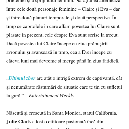
prieteniei și a sprijinului feminin. Narațiunea alternează
între cele două personaje feminine – Claire și Eva – dar
și între două planuri temporale și două perspective. În
timp ce capitolele în care aflăm povestea lui Claire sunt
plasate în prezent, cele despre Eva sunt scrise la trecut.
Dacă povestea lui Claire începe cu ziua prăbușirii
avionului și avansează în timp, cea a Evei începe cu
câteva luni mai devreme și merge până în ziua fatidică.
„
Ultimul zbor
are atât o intrigă extrem de captivantă, cât
și nenumărate răsturnări de situație care te țin cu sufletul
la gură.“ –
Entertainment Weekly
Născută și crescută în Santa Monica, statul California,
Julie Clark
a fost o cititoare pasionată încă din