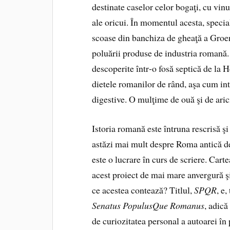
destinate caselor celor bogaţi, cu vinu
ale oricui. În momentul acesta, specia
scoase din banchiza de gheaţă a Gro­en
poluării produse de industria romană
descoperite într‑o fosă septică de la H
dietele romanilor de rând, aşa cum int
digestive. O mulţime de ouă şi de aric
Istoria romană este întruna rescrisă şi
astăzi mai mult despre Roma antică dec
este o lucrare în curs de scriere. Cart
acest proiect de mai mare anvergură şi
ce acestea contează? Titlul,
SPQR
, e
Senatus PopulusQue Romanus
, adic
de curio­zitatea personal a autoarei în