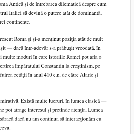
Roma Antică şi de întrebarea dilematică despre cum
trul Italiei să devină o putere atât de dominantă,
trei continente.
crescut Roma şi şi‑a menţinut pozi­ţia atât de mult
şit — dacă într‑ade­văr s‑a prăbuşit vreodată, în
 multe moduri în care istoriile Romei pot afla o
vertirea împăratului Constantin la creştinism, pe
fuirea cetăţii în anul 410 e.n. de către Alaric şi
admirativă. Există multe lucruri, în lumea clasică —
 pot atrage intere­sul şi pretinde atenţia. Lumea
i săracă dacă nu am continua să interacţionăm cu
tceva.