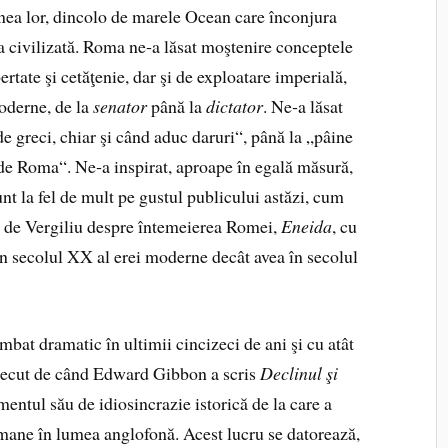
nea lor, dincolo de marele Ocean care înconjura
 civilizată. Roma ne‑a lăsat moştenire conceptele
bertate şi cetăţenie, dar şi de exploatare imperială,
moderne, de la
senator
până la
dictator
. Ne‑a lăsat
de greci, chiar şi când aduc daruri“, până la „pâine
 arde Roma“. Ne‑a inspirat, aproape în egală măsură,
unt la fel de mult pe gustul publicului astăzi, cum
s de Vergiliu despre întemeierea Romei,
Eneida
, cu
 în secolul XX al erei moderne decât avea în secolul
imbat dramatic în ultimii cincizeci de ani şi cu atât
trecut de când Edward Gibbon a scris
Declinul şi
mentul său de idiosincrazie istorică de la care a
omane în lumea anglofonă. Acest lucru se datorează,