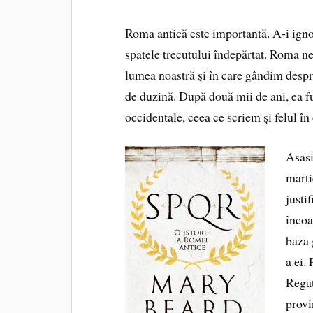
Roma antică este importantă. A‑i ign
spatele trecutului îndepărtat. Roma ne 
lumea noastră şi în care gândim despre
de duzină. După două mii de ani, ea f
occidentale, ceea ce scriem şi felul î
Asasi
martie
justi
încoa
baza 
a ei.
Regat
provi