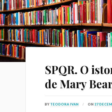
SPQR. O isto
de Mary Bea
BY
TEODORA IVAN
ON
27 DECEM