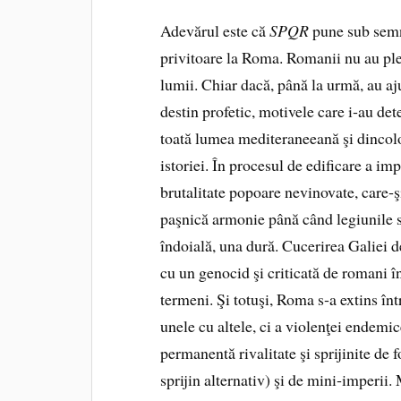
Adevărul este că
SPQR
pune sub semnu
privitoare la Roma. Romanii nu au ple
lumii. Chiar dacă, până la urmă, au aj
destin profetic, motivele care i‑au dete
toată lumea mediteraneeană şi dincolo
istoriei. În procesul de edificare a im
brutalitate popoare nevinovate, care‑şi
paşnică armonie până când legiunile s‑
îndoială, una dură. Cucerirea Galiei
cu un genocid şi criticată de romani î
termeni. Şi totuşi, Roma s‑a extins în
unele cu altele, ci a violenţei endemic
permanentă rivalitate şi spri­jinite de 
sprijin alternativ) şi de mini‑imperii. 