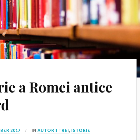
rie a Romei antice
rd
BER 2017
IN
AUTORII TREI
,
ISTORIE