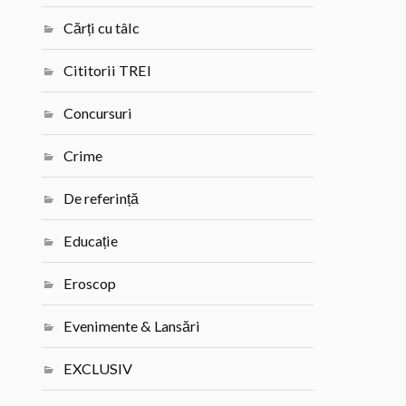
Cărți cu tâlc
Cititorii TREI
Concursuri
Crime
De referință
Educație
Eroscop
Evenimente & Lansări
EXCLUSIV