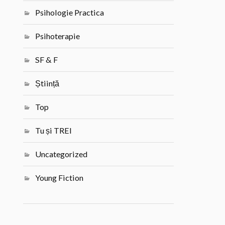
Psihologie Practica
Psihoterapie
SF & F
Știință
Top
Tu și TREI
Uncategorized
Young Fiction