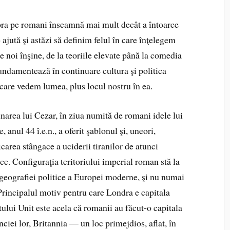
ora pe romani înseamnă mai mult decât a întoarce
ajută şi astăzi să definim felul în care înţelegem
 noi înşine, de la teoriile elevate până la comedia
undamentează în continuare cultura şi politica
n care vedem lumea, plus locul nostru în ea.
narea lui Cezar, în ziua numită de romani idele lui
, anul 44 î.e.n., a oferit şablonul şi, uneori,
ficarea stângace a uciderii tiranilor de atunci
ce. Configuraţia teritoriului imperial roman stă la
geo­grafiei politice a Europei moderne, şi nu numai
 Principalul motiv pen­tru care Londra e capitala
ului Unit este acela că romanii au făcut‑o capitala
nciei lor, Britannia — un loc primejdios, aflat, în