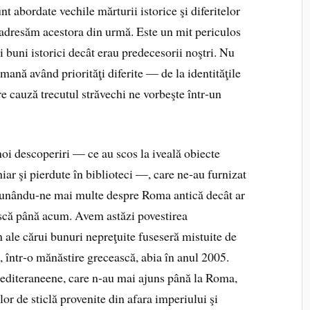
nt abordate vechile mărturii istorice şi diferitelor
 adresăm acestora din urmă. Este un mit periculos
i buni istorici decât erau predecesorii noştri. Nu
ană având priorităţi diferite — de la identităţile
e cauză trecutul străvechi ne vorbeşte într‑un
 noi descoperiri — ce au scos la iveală obiecte
ar şi pierdute în biblioteci —, care ne‑au furnizat
spunându‑ne mai multe despre Roma antică decât ar
ască până acum. Avem astăzi povestirea
 ale cărui bunuri nepreţuite fuseseră mistuite de
lă, într‑o mănăstire grecească, abia în anul 2005.
diteraneene, care n‑au mai ajuns până la Roma,
lor de sticlă provenite din afara imperiului şi