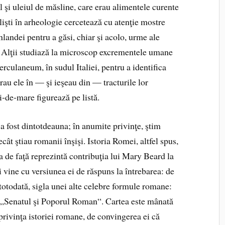
l şi uleiul de măsline, care erau alimentele curente
lişti în arheologie cercetează cu atenţie mostre
landei pentru a găsi, chiar şi acolo, urme ale
. Alţii studiază la microscop excrementele umane
erculaneum, în sudul Italiei, pentru a identifica
rau ele în — şi ieşeau din — tracturile lor
i‑de‑mare figurează pe listă.
 a fost dintotdeauna; în anumite privinţe, ştim
ât ştiau romanii înşişi. Istoria Romei, altfel spus,
ea de faţă repre­zintă contribuţia lui Mary Beard la
 vine cu versiunea ei de răspuns la întrebarea: de
, totodată, sigla unei alte celebre formule romane:
ă „Senatul şi Poporul Roman“. Cartea este mânată
 privinţa istoriei romane, de convingerea ei că