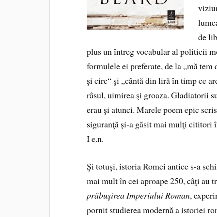
viziu
lumea
de li
plus un întreg vocabular al politicii 
formulele ei preferate, de la „mă tem 
şi circ“ şi „cântă din liră în timp ce
râsul, uimirea şi groaza. Gladiatorii s
erau şi atunci. Marele poem epic scri
siguranţă şi‑a găsit mai mulţi cititori
I e.n.
Şi totuşi, istoria Romei antice s‑a sch
mai mult în cei aproape 250, câţi au 
prăbuşirea Imperiului Roman
, experi
pornit studierea modernă a istoriei r