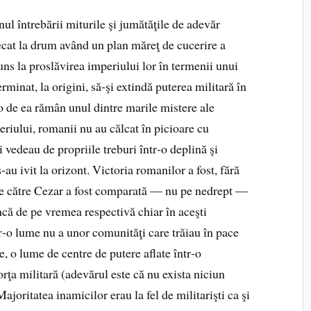
l întrebării miturile şi jumătăţile de adevăr
cat la drum având un plan măreţ de cucerire a
uns la proslăvirea imperiului lor în termenii unui
rminat, la origini, să‑şi extindă puterea militară în
 de ea rămân unul dintre marile mistere ale
periului, romanii nu au călcat în picioare cu
 vedeau de propriile treburi într‑o deplină şi
au ivit la orizont. Victoria romanilor a fost, fără
 de către Cezar a fost comparată — nu pe nedrept —
ncă de pe vremea respectivă chiar în aceşti
tr‑o lume nu a unor comunităţi care trăiau în pace
e, o lume de centre de putere aflate într‑o
forţa militară (adevărul este că nu exista niciun
Majoritatea inamicilor erau la fel de militarişti ca şi