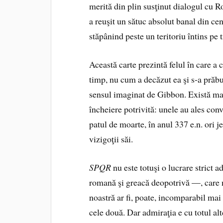
merită din plin susţinut dialogul cu 
a reuşit un sătuc absolut banal din cen
stăpânind peste un teritoriu întins pe 
Această carte prezintă felul în care a 
timp, nu cum a decăzut ea şi s‑a prăbu
sensul imaginat de Gibbon. Există mai
încheiere potrivită: unele au ales con
patul de moarte, în anul 337 e.n. ori je
vizigoţii săi.
SPQR
nu este totuşi o lucrare strict 
romană şi greacă deopotrivă —, care ne
noastră ar fi, poate, incomparabil ma
cele două. Dar admiraţia e cu totul al