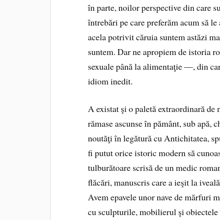
în parte, noilor perspective din care su
întrebări pe care preferăm acum să le
acela potrivit căruia suntem astăzi ma
suntem. Dar ne apropiem de istoria rom
sexuale până la alimentaţie —, din car
idiom inedit.
A existat şi o paletă extraordinară de
rămase ascunse în pământ, sub apă, chi
noutăţi în legătură cu Antichitatea, 
fi putut orice istoric modern să cuno
tulburătoare scrisă de un medic roman
flăcări, manuscris care a ieşit la ivea
Avem epavele unor nave de mărfuri me
cu sculpturile, mobilierul şi obiectele 