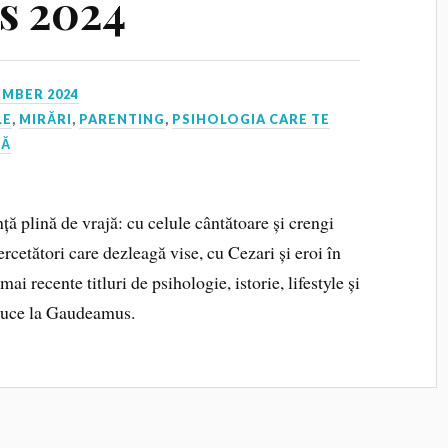
s 2024
EMBER 2024
LE
,
MIRĂRI
,
PARENTING
,
PSIHOLOGIA CARE TE
ȚĂ
ță plină de vrajă: cu celule cântătoare și crengi
ercetători care dezleagă vise, cu Cezari și eroi în
ai recente titluri de psihologie, istorie, lifestyle și
aduce la Gaudeamus.