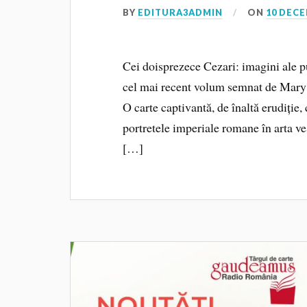
BY
EDITURA3ADMIN
ON
10 DECE
Cei doisprezece Cezari: imagini ale p
cel mai recent volum semnat de Mary Be
O carte captivantă, de înaltă erudiție, 
portretele imperiale romane în arta v
[…]