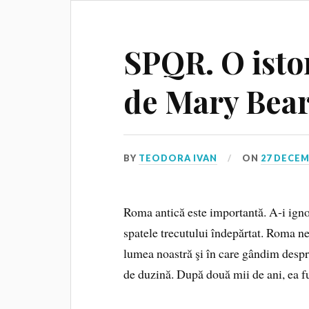
SPQR. O isto
de Mary Bea
BY
TEODORA IVAN
ON
27 DECEM
Roma antică este importantă. A‑i ign
spatele trecutului îndepărtat. Roma ne 
lumea noastră şi în care gândim despre
de duzină. După două mii de ani, ea 