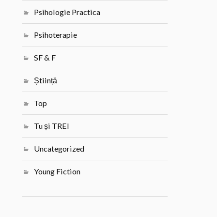
Psihologie Practica
Psihoterapie
SF & F
Știință
Top
Tu și TREI
Uncategorized
Young Fiction