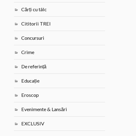
Cărți cu tâlc
Cititorii TREI
Concursuri
Crime
De referință
Educație
Eroscop
Evenimente & Lansări
EXCLUSIV