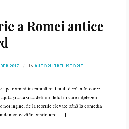
rie a Romei antice
rd
BER 2017
IN
AUTORII TREI
,
ISTORIE
ora pe romani înseamnă mai mult decât a întoarce
ajută şi astăzi să definim felul în care înţelegem
 noi înşine, de la teoriile elevate până la comedia
fundamentează în continuare […]