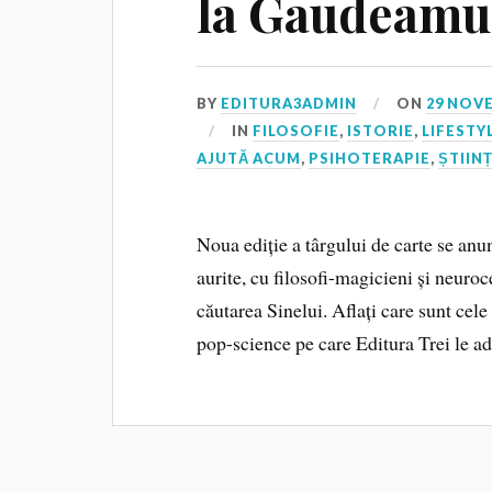
la Gaudeamu
BY
EDITURA3ADMIN
ON
29 NOV
IN
FILOSOFIE
,
ISTORIE
,
LIFESTY
AJUTĂ ACUM
,
PSIHOTERAPIE
,
ȘTIIN
Noua ediție a târgului de carte se anun
aurite, cu filosofi-magicieni și neuroc
căutarea Sinelui. Aflați care sunt cele m
pop-science pe care Editura Trei le 