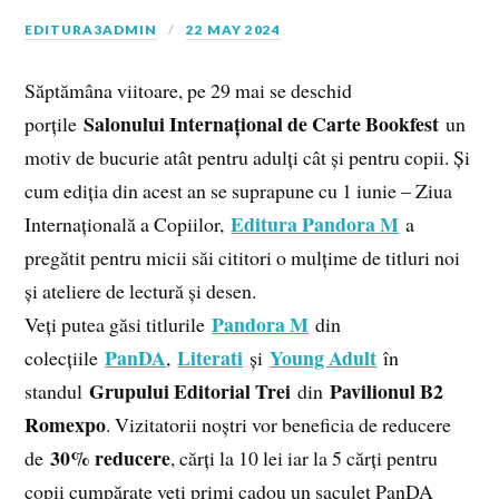
EDITURA3ADMIN
22 MAY 2024
Săptămâna viitoare, pe 29 mai se deschid
Salonului Internațional de Carte Bookfest
porțile
un
motiv de bucurie atât pentru adulți cât și pentru copii. Și
cum ediția din acest an se suprapune cu 1 iunie – Ziua
Editura Pandora M
Internațională a Copiilor,
a
pregătit pentru micii săi cititori o mulțime de titluri noi
și ateliere de lectură și desen.
Pandora M
Veți putea găsi titlurile
din
PanDA
Literati
Young Adult
colecțiile
,
și
în
Grupului Editorial Trei
Pavilionul B2
standul
din
Romexpo
. Vizitatorii noștri vor beneficia de reducere
30% reducere
de
, cărți la 10 lei iar la 5 cărți pentru
copii cumpărate veți primi cadou un saculeț PanDA