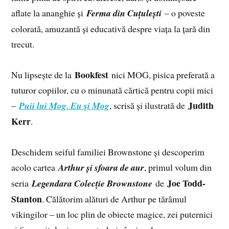
aflate la ananghie și
Ferma din Cuțulești
– o poveste
colorată, amuzantă și educativă despre viața la țară din
trecut.
Bookfest
Nu lipsește de la
nici MOG, pisica preferată a
tuturor copiilor, cu o minunată cărtică pentru copii mici
Judith
–
Puii lui Mog. Eu şi Mog
, scrisă și ilustrată de
Kerr
.
Deschidem seiful familiei Brownstone și descoperim
acolo cartea
Arthur și sfoara de aur
, primul volum din
Joe Todd-
seria
Legendara Colecție Brownstone
de
Stanton
. Călătorim alături de Arthur pe tărâmul
vikingilor – un loc plin de obiecte magice, zei puternici