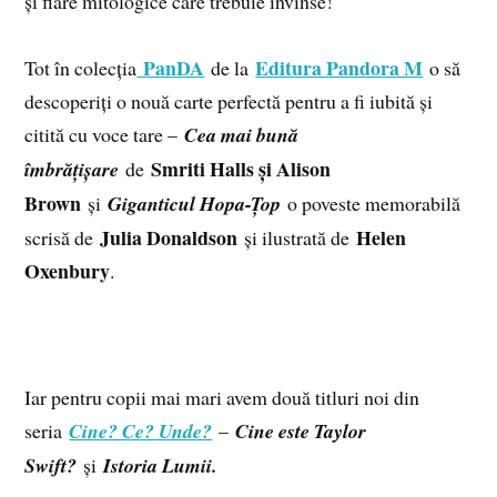
și fiare mitologice care trebuie învinse!
PanDA
Editura Pandora M
Tot în colecția
de la
o să
descoperiți o nouă carte perfectă pentru a fi iubită și
citită cu voce tare –
Cea mai bună
Smriti Halls și Alison
îmbrățișare
de
Brown
și
Giganticul Hopa-Țop
o poveste memorabilă
Julia Donaldson
Helen
scrisă de
și ilustrată de
Oxenbury
.
Iar pentru copii mai mari avem două titluri noi din
seria
Cine? Ce? Unde?
–
Cine este Taylor
Swift?
și
Istoria Lumii.