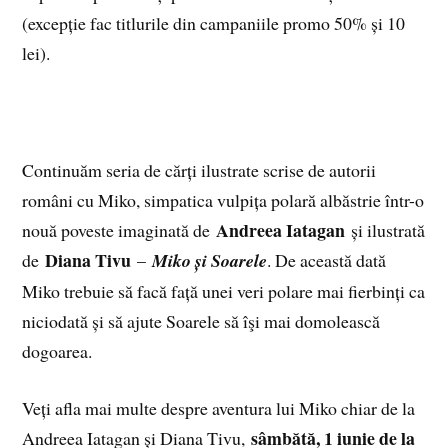
(excepție fac titlurile din campaniile promo 50% și 10
lei).
Continuăm seria de cărți ilustrate scrise de autorii
români cu Miko, simpatica vulpița polară albăstrie într-o
Andreea Iatagan
nouă poveste imaginată de
și ilustrată
Diana Tivu
de
–
Miko și Soarele
. De această dată
Miko trebuie să facă față unei veri polare mai fierbinți ca
niciodată și să ajute Soarele să îşi mai domolească
dogoarea.
Veți afla mai multe despre aventura lui Miko chiar de la
sâmbătă, 1 iunie de la
Andreea Iatagan și Diana Tivu,