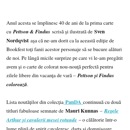
Anul acesta se împlinesc 40 de ani de la prima carte
Sven
cu
Pettson & Findus
scrisă și ilustrată de
Nordqvist
așa că ne-am dorit ca la această ediție de
Bookfest toți fanii acestor personaje să se bucure alături
de noi. Pe lângă micile surprize pe care vi le-am pregătit
avem și o carte de colorat nou-nouță perfectă pentru
zilele libere din vacanța de vară –
Pettson și Findus
colorează
.
PanDA
Lista noutăților din colecția
continuuă cu două
Mauri Kunnas
titluri fabuloase semnate de
–
Regele
Arthur și cavalerii mesei rotunde
– o călătorie într-o
lume plină de spirit cavaleresc, darts și domnișoare