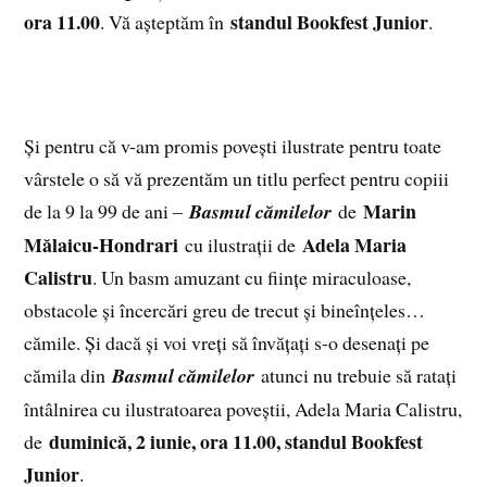
ora 11.00
standul Bookfest Junior
. Vă așteptăm în
.
Și pentru că v-am promis povești ilustrate pentru toate
vârstele o să vă prezentăm un titlu perfect pentru copiii
Marin
de la 9 la 99 de ani –
Basmul cămilelor
de
Mălaicu-Hondrari
Adela Maria
cu ilustrații de
Calistru
. Un basm amuzant cu ființe miraculoase,
obstacole și încercări greu de trecut și bineînțeles…
cămile. Și dacă și voi vreți să învățați s-o desenați pe
cămila din
Basmul cămilelor
atunci nu trebuie să ratați
întâlnirea cu ilustratoarea poveștii, Adela Maria Calistru,
duminică, 2 iunie, ora 11.00, standul Bookfest
de
Junior
.