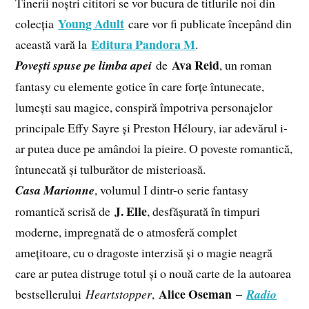
Tinerii noștri cititori se vor bucura de titlurile noi din
Young Adult
colecția
care vor fi publicate începând din
Editura Pandora M
această vară la
.
Ava Reid
Povești spuse pe limba apei
de
, un roman
fantasy cu elemente gotice în care forțe întunecate,
lumești sau magice, conspiră împotriva personajelor
principale Effy Sayre și Preston Héloury, iar adevărul i-
ar putea duce pe amândoi la pieire. O poveste romantică,
întunecată și tulburător de misterioasă.
Casa Marionne
, volumul I dintr-o serie fantasy
J. Elle
romantică scrisă de
, desfășurată în timpuri
moderne, impregnată de o atmosferă complet
amețitoare, cu o dragoste interzisă și o magie neagră
care ar putea distruge totul și o nouă carte de la autoarea
Alice Oseman
bestsellerului
Heartstopper
,
–
Radio