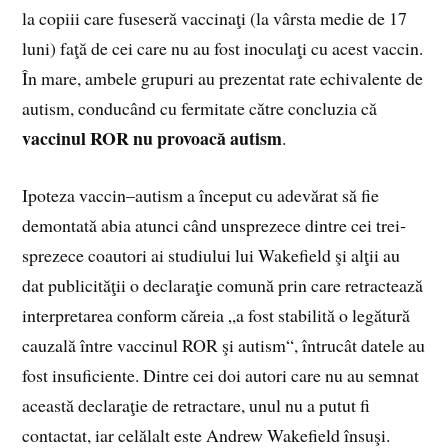
la copiii care fuseseră vaccinaţi (la vârsta medie de 17
luni) faţă de cei care nu au fost inoculaţi cu acest vaccin.
În mare, ambele grupuri au prezentat rate echivalente de
autism, conducând cu fermitate către concluzia că
vacci­nul ROR nu provoacă autism
.
Ipoteza vaccin–autism a început cu adevărat să fie
demontată abia atunci când unsprezece dintre cei trei­
sprezece coautori ai studiului lui Wakefield şi alţii au
dat publicităţii o declaraţie comună prin care retractează
interpretarea conform căreia „a fost stabilită o legătură
cauzală între vaccinul ROR şi autism“, întrucât datele au
fost insuficiente. Dintre cei doi autori care nu au semnat
această declaraţie de retractare, unul nu a putut fi
contactat, iar celălalt este Andrew Wakefield însuşi.