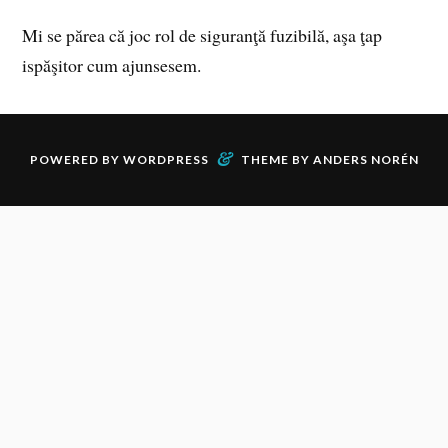
Mi se părea că joc rol de siguranţă fuzibilă, aşa ţap
ispăşitor cum ajunsesem.
&
POWERED BY
WORDPRESS
THEME BY
ANDERS NORÉN