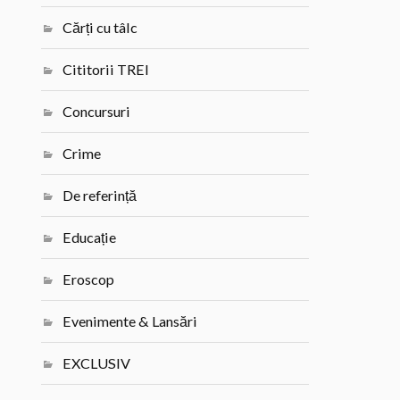
Cărți cu tâlc
Cititorii TREI
Concursuri
Crime
De referință
Educație
Eroscop
Evenimente & Lansări
EXCLUSIV