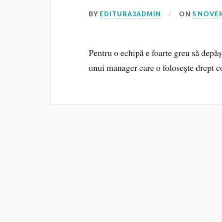
BY
EDITURA3ADMIN
ON
5 NOVE
Pentru o echipă e foarte greu să depăş
unui manager care o foloseşte drept con