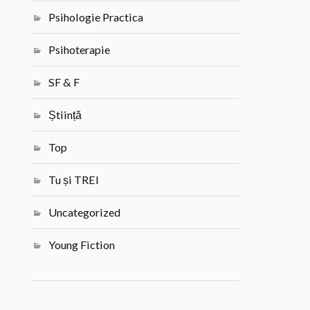
Psihologie Practica
Psihoterapie
SF & F
Știință
Top
Tu și TREI
Uncategorized
Young Fiction