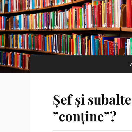
T
Șef și subalt
”conține”?