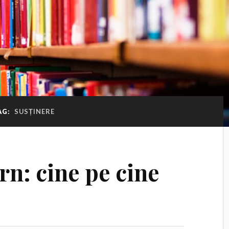
AG:
SUSȚINERE
ern: cine pe cine