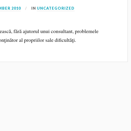
MBER 2010
IN
UNCATEGORIZED
ească, fără ajutorul unui consultant, problemele
ţinător al propriilor sale dificultăţi.