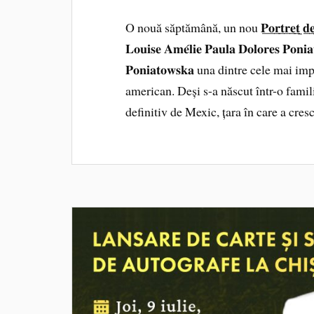
O nouă săptămână, un nou 𝐏̲𝐨̲𝐫̲𝐭̲𝐫̲𝐞̲𝐭̲ ̲𝐝̲𝐞̲ ̲𝐚̲𝐮̲𝐭̲
𝐋𝐨𝐮𝐢𝐬𝐞 𝐀𝐦𝐞́𝐥𝐢𝐞 𝐏𝐚𝐮𝐥𝐚 𝐃𝐨𝐥𝐨𝐫𝐞𝐬 𝐏
𝐏𝐨𝐧𝐢𝐚𝐭𝐨𝐰𝐬𝐤𝐚 una dintre cele mai 
american. Deși s-a născut într-o familie
definitiv de Mexic, țara în care a cre