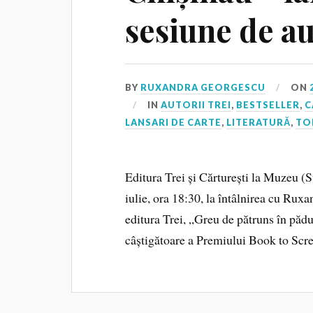
sesiune de a
BY
RUXANDRA GEORGESCU
ON
IN
AUTORII TREI
,
BESTSELLER
,
C
LANSARI DE CARTE
,
LITERATURĂ
,
TO
Editura Trei și Cărturești la Muzeu (S
iulie, ora 18:30, la întâlnirea cu Rux
editura Trei, „Greu de pătruns în pădu
câștigătoare a Premiului Book to Sc