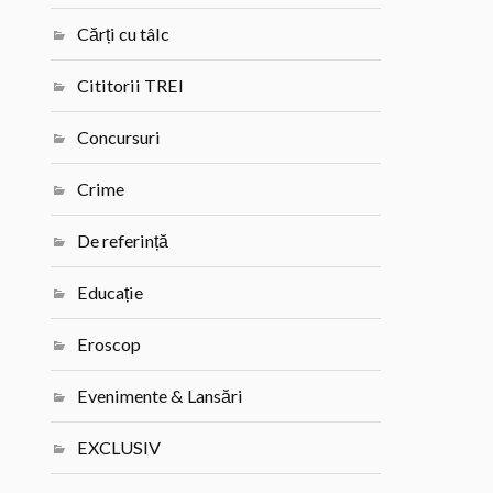
Cărți cu tâlc
Cititorii TREI
Concursuri
Crime
De referință
Educație
Eroscop
Evenimente & Lansări
EXCLUSIV