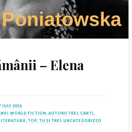
ămânii – Elena
7 JULY 2026
NSI. WORLD FICTION
,
AUTORII TREI
,
CARTI
,
LITERATURĂ
,
TOP
,
TU ȘI TREI
,
UNCATEGORIZED