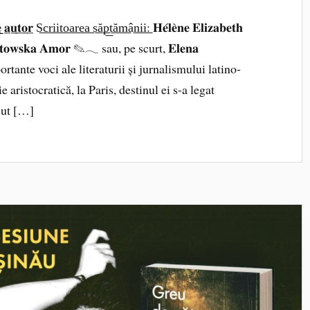
𝐨̲𝐫̲ S͟c͟r͟i͟i͟t͟o͟a͟r͟e͟a͟ s͟ă͟p͟t͟ă͟m͟â͟n͟i͟i͟: 𝐇𝐞́𝐥𝐞̀𝐧𝐞 𝐄𝐥𝐢𝐳𝐚𝐛𝐞𝐭𝐡
𝐨𝐧𝐢𝐚𝐭𝐨𝐰𝐬𝐤𝐚 𝐀𝐦𝐨𝐫 ✎𓂃 sau, pe scurt, 𝐄𝐥𝐞𝐧𝐚
importante voci ale literaturii și jurnalismului latino-
 aristocratică, la Paris, destinul ei s-a legat
scut […]