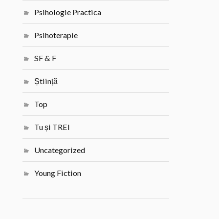
Psihologie Practica
Psihoterapie
SF & F
Știință
Top
Tu și TREI
Uncategorized
Young Fiction