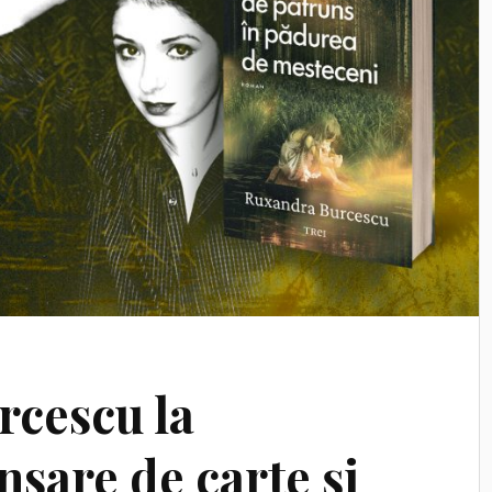
cescu la
nsare de carte și