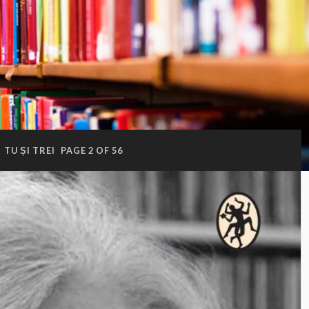
:
TU ȘI TREI
PAGE 2 OF 56