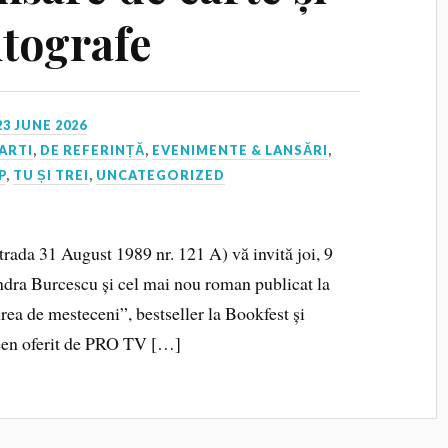
utografe
23 JUNE 2026
ARTI
,
DE REFERINȚĂ
,
EVENIMENTE & LANSĂRI
,
P
,
TU ȘI TREI
,
UNCATEGORIZED
trada 31 August 1989 nr. 121 A) vă invită joi, 9
andra Burcescu și cel mai nou roman publicat la
rea de mesteceni”, bestseller la Bookfest și
reen oferit de PRO TV […]