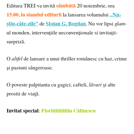
sâmbătă
Editura TREI va invită
20 noiembrie, ora
15.00, la standul editurii
„Nu-
la lansarea volumului
ştiu-câte-zile”
Stoian G. Bogdan
de
. Nu vor lipsi
glam
-
ul monden, intervențiile neconvenționale si invitații-
surpriză.
O
altfel
de lansare a unui thriller românesc cu haz, crime
și pasiuni sângeroase.
O poveste palpitanta cu gagici, cafteli,
lăvuri
şi alte
prostii de viaţă.
Invitat special
Floriiiiiiiiiiiin Călinescu
: