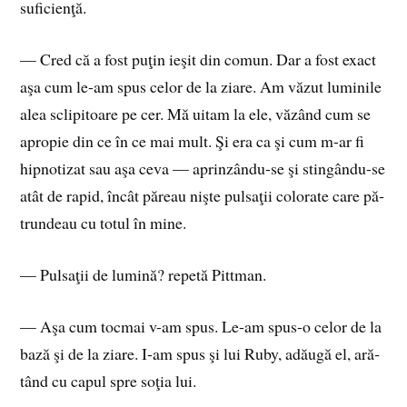
su­fi­cien­ţă.
— Cred că a fost pu­ţin ie­şit din co­mun. Dar a fost exact
aşa cum le-am spus ce­lor de la zia­re. Am vă­zut lu­mi­ni­le
alea scli­pi­toa­re pe cer. Mă ui­tam la ele, vă­zând cum se
apro­pie din ce în ce mai mult. Şi era ca şi cum m-ar fi
hip­no­ti­zat sau aşa ceva — aprin­zân­du-se şi stin­gân­du-se
atât de ra­pid, în­cât pă­reau niş­te pul­sa­ţii co­lo­ra­te care pă­
trun­deau cu to­tul în mine.
— Pul­sa­ţii de lu­mi­nă? re­pe­tă Pit­tman.
— Aşa cum toc­mai v-am spus. Le-am spus-o ce­lor de la
bază şi de la zia­re. I-am spus şi lui Ruby, adău­gă el, ară­
tând cu ca­pul spre so­ţia lui.