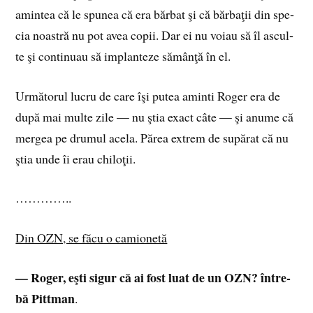
amin­tea că le spu­nea că era băr­bat şi că băr­ba­ţii din spe­
cia noas­tră nu pot avea co­pii. Dar ei nu vo­iau să îl as­cul­
te şi con­ti­nuau să im­plan­te­ze să­mân­ţă în el.
Ur­mă­to­rul lu­cru de care îşi pu­tea aminti Ro­ger era de
după mai mul­te zile — nu ştia exact câte — şi anu­me că
mer­gea pe dru­mul ace­la. Pă­rea ex­trem de su­pă­rat că nu
ştia unde îi erau chi­lo­ţii.
…………..
Din OZN, se făcu o camionetă
— Ro­ger, eşti si­gur că ai fost luat de un OZN? în­tre­
bă Pit­tman
.