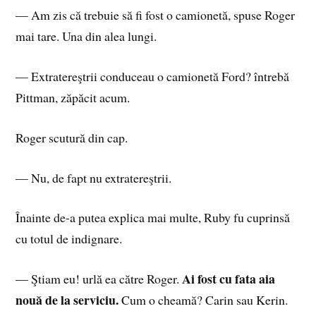
— Am zis că tre­buie să fi fost o ca­mio­ne­tă, spu­se Ro­ger
mai tare. Una din alea lungi.
— Ex­tra­te­reş­trii con­du­ceau o ca­mio­ne­tă Ford? în­tre­bă
Pit­tman, ză­pă­cit acum.
Ro­ger scu­tu­ră din cap.
— Nu, de fapt nu ex­tra­te­reş­trii.
Îna­in­te de-a pu­tea ex­pli­ca mai mul­te, Ruby fu cu­prin­să
cu to­tul de in­dig­na­re.
Ai fost cu fata aia
— Ştiam eu! urlă ea că­tre Ro­ger.
nouă de la ser­vi­ciu.
Cum o chea­mă? Ca­rin sau Ke­rin.