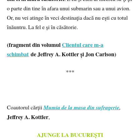
o par­te din tine în afa­ra unui sub­ma­rin sau a unui avion.
Or, nu vei atin­ge în veci des­ti­na­ţia dacă nu eşti cu to­tul
înăun­tru. La fel e şi în că­să­to­rie.
(fragment din volumul
Clientul care m-a
schimbat
de Jeffrey A. Kottler și Jon Carlson)
***
Coautorul cărții
Mumia de la masa din sufragerie
,
Jeffrey A. Kottler
,
AJUNGE LA BUCUREȘTI