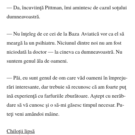
— Da, în­cu­vi­in­ţă Pit­tman, îmi amin­tesc de ca­zul so­ţu­lui
dum­nea­voas­tră.
— Nu în­ţe­leg de ce cei de la Baza Aviatică vor ca el să
mear­gă la un psi­hia­tru. Niciunul dintre noi nu am fost
nici­o­da­tă la doc­tor — la ci­ne­va ca dum­nea­voas­tră. Nu
sun­tem ge­nul ăla de oa­meni.
— Păi, eu sunt ge­nul de om care văd oa­meni în îm­pre­ju­
rări in­te­re­san­te, dar tre­buie să re­cu­nosc că am foar­te pu­ţ
i­nă ex­pe­rien­ţă cu far­fu­ri­i­le zbu­ră­toa­re. Aş­tept cu ne­răb­
da­re să vă cu­nosc şi o să-mi gă­sesc tim­pul ne­ce­sar. Pu­
teţi veni amân­doi mâi­ne.
Chi­lo­ţii lip­să