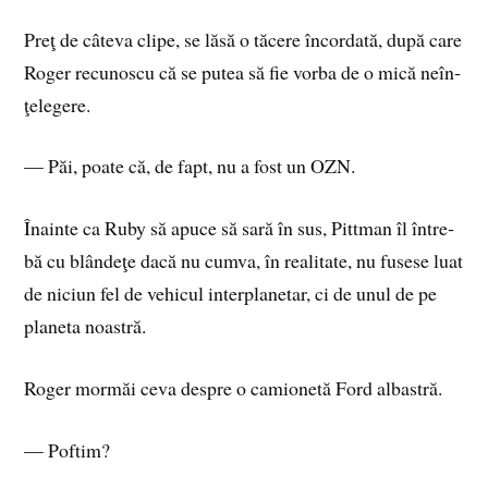
Preţ de câ­te­va cli­pe, se lăsă o tă­ce­re în­cor­da­tă, după care
Ro­ger re­cu­nos­cu că se pu­tea să fie vor­ba de o mică ne­în­
ţe­le­ge­re.
— Păi, poa­te că, de fapt, nu a fost un OZN.
Îna­in­te ca Ruby să apu­ce să sară în sus, Pit­tman îl în­tre­
bă cu blân­de­ţe dacă nu cum­va, în re­a­li­ta­te, nu fu­se­se luat
de nici­un ­fel de ve­hi­cul in­ter­pla­ne­tar, ci de unul de pe
pla­ne­ta noas­tră.
Ro­ger mor­măi ceva de­spre o ca­mio­ne­tă Ford al­bas­tră.
— Pof­tim?