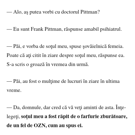
— Alo, aş pu­tea vorbi cu doc­to­rul Pit­tman?
— Eu sunt Frank Pit­tman, răs­pun­se ama­bil psi­hia­trul.
— Păi, e vor­ba de so­ţul meu, spu­se şo­vă­iel­ni­că fe­me­ia.
Poa­te că aţi ci­tit în zia­re de­spre so­ţul meu, răs­pun­se ea.
S-a scris o groa­ză în vre­mea din urmă.
— Păi, au fost o mul­ţi­me de lu­cruri în zia­re în ul­ti­ma
vre­me.
— Da, dom­nu­le, dar cred că vă veţi aminti de asta. În­ţe­
so­ţul meu a fost ră­pit de o far­fu­rie zbu­ră­toa­re,
le­geţi,
de un fel de OZN, cum au spus ei.