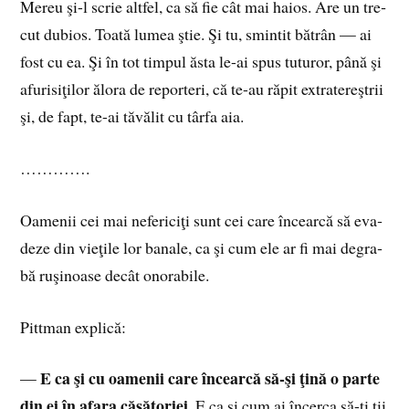
Me­reu şi-l scrie alt­fel, ca să fie cât mai ha­ios. Are un tre­
cut du­bios. Toa­tă lu­mea ştie. Şi tu, smin­tit bă­trân — ai
fost cu ea. Şi în tot tim­pul ăsta le-ai spus tu­tu­ror, până şi
afu­ri­si­ţi­lor ălo­ra de re­por­teri, că te-au ră­pit ex­tra­te­reş­trii
şi, de fapt, te-ai tă­vă­lit cu târ­fa aia.
………….
Oa­me­nii cei mai ne­fe­ri­ciţi sunt cei care în­cear­că să eva­
de­ze din vie­ţi­le lor ba­na­le, ca şi cum ele ar fi mai de­gra­
bă ru­şi­noa­se de­cât ono­ra­bi­le.
Pit­tman ex­pli­că:
E ca şi cu oa­me­nii care în­cear­că să-şi ţină o par­te
—
din ei în afa­ra că­să­to­riei
. E ca şi cum ai în­cer­ca să-ţi ţii