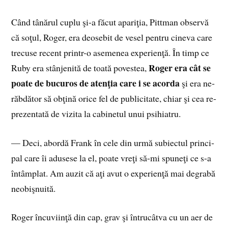
Când tâ­nă­rul cu­plu şi-a fă­cut apa­ri­ţia, Pit­tman ob­ser­vă
că so­ţul, Ro­ger, era de­o­se­bit de ve­sel pen­tru ci­ne­va care
tre­cu­se re­cent printr-o ase­me­nea ex­pe­rien­ţă. În timp ce
Ro­ger era cât se
Ruby era stân­je­ni­tă de toa­tă po­ves­tea,
poa­te de bu­cu­ros de aten­ţia care i se acor­da
şi era ne­
răb­dă­tor să ob­ţi­nă ori­ce fel de pu­bli­ci­ta­te, chiar şi cea re­
pre­zen­ta­tă de vi­zi­ta la ca­bi­ne­tul unui psi­hia­tru.
— Deci, abor­dă Frank în cele din urmă su­biec­tul prin­ci­
pal care îi adu­se­se la el, poa­te vreţi să-mi spu­neţi ce s-a
în­tâm­plat. Am au­zit că aţi avut o ex­pe­rien­ţă mai de­gra­bă
ne­o­biş­nui­tă.
Ro­ger în­cu­vi­in­ţă din cap, grav şi în­tru­cât­va cu un aer de