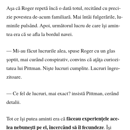
Aşa că Ro­ger re­pe­tă încă o dată to­tul, re­ci­tând cu pre­ci­
zie po­ves­tea de-acum fa­mi­lia­ră. Mai în­tâi ful­ge­ră­ri­le, lu­
mi­ni­le pul­sând. Apoi, ur­mă­to­rul lu­cru de care îşi amin­
tea era că se afla la bor­dul na­vei.
— Mi-au fă­cut lu­cru­ri­le alea, spu­se Ro­ger cu un glas
şop­tit, mai cu­rând con­spi­ra­tiv, con­vins că aţâ­ţa cu­rio­zi­
ta­tea lui Pit­tman. Niş­te lu­cruri cum­pli­te. Lu­cruri în­gro­
zi­toa­re.
— Ce fel de lu­cruri, mai exact? in­sis­tă Pit­tman, ce­rând
de­ta­lii.
fă­ceau ex­pe­rien­ţe­le ace­
Tot ce îşi pu­tea aminti era că
lea ne­bu­neşti pe el, în­cer­când să îl fe­cun­de­ze
. Îşi