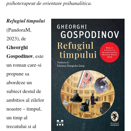
psihoterapeut de orientare psihanalitica.
Refugiul timpului
(PandoraM,
2023), de
Gheorghi
Gospodinov
,
este
un roman care-si
propune sa
abordeze un
subiect destul de
ambitios al zilelor
noastre – timpul,
un timp al
trecutului si al