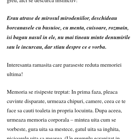
greu, aici se descurca instinctiv:
Erau atrase de mirosul mirodeniilor, deschideau
borcanasele cu busuioc, cu menta, cuisoare, rozmain,
isi bagau nasul in ele, nu mai tineau minte denumirile
sau le incurcau, dar stiau despre ce e vorba.
Interesanta ramasita care paraseste reduta memoriei
ultima!
Memoria se risipeste treptat: In prima faza, pleaca
cuvinte disparate, urmeaza chipuri, camere, ceea ce te
face sa cauti toaleta in propria locuinta. Dupa aceea,
urmeaza memoria corporala – mintea uita cum se
vorbeste, gura uita sa mestece, gatul uita sa inghita,
picioarele uita sa mearga. (Un exemplu ecranizat in