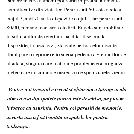
camere in care oamenii pot retrai impreuna momente
semnificative din viata lor. Pentru anii 60, este dedicat
etajul 3, anii 70 au la dispozitie etajul 4, iar pentru anii
80/90, ramane mansarda cladirii. Etajele sunt mobilate
in stilul anilor de referinta, ba chiar li se pun la
dispozitie, in fiecare zi, ziare ale perioadelor trecute.
repunere in scena
Totul pare o
perfecta a vremurilor de
altadata; singura care mai pune probleme era prognoza
meteo care nu coincide mereu cu ce spun ziarele vremii.
Pentru noi trecutul e trecut si chiar daca intram acolo
stim ca usa din spatele nostru este deschisa, ne putem
intoarce cu usurinta. Pentru cei parasiti de memorie,
aceasta usa a fost trantita in spatele lor pentru
totdeauna.