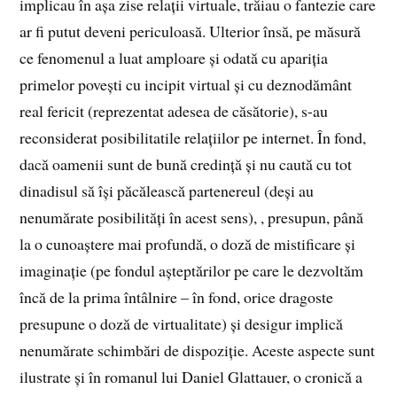
implicau în așa zise relații virtuale, trăiau o fantezie care
ar fi putut deveni periculoasă. Ulterior însă, pe măsură
ce fenomenul a luat amploare și odată cu apariția
primelor povești cu incipit virtual și cu deznodământ
real fericit (reprezentat adesea de căsătorie), s-au
reconsiderat posibilitatile relațiilor pe internet. În fond,
dacă oamenii sunt de bună credință și nu caută cu tot
dinadisul să își păcălească partenereul (deși au
nenumărate posibilități în acest sens), , presupun, până
la o cunoaștere mai profundă, o doză de mistificare și
imaginație (pe fondul așteptărilor pe care le dezvoltăm
încă de la prima întâlnire – în fond, orice dragoste
presupune o doză de virtualitate) și desigur implică
nenumărate schimbări de dispoziție. Aceste aspecte sunt
ilustrate și în romanul lui Daniel Glattauer, o cronică a