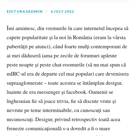
EDITURA3ADMIN
6 JULY 2012
Îmi amintesc, din vremurile în care internetul începea să
capete popularitate și la noi în România (eram la vârsta
pubertății pe atunci), când foarte mulți contemporani de
ai mei dăduseră iama pe zecile de forumuri apărute
peste noapte și peste chat-roomurile (să nu mai spun că
mIRC-ul era de departe cel mai popular) care devenisera
supraaglomerate – toate acestea se întâmplau desigur,
înainte de era messenger și facebook. Oamenii se
înghesuiau fie să joace trivia, fie să discute vrute și
nevrute pe teme interminabile, cu cunoscuți sau
necunoscuți. Desigur, privind retrospectiv toată acea
frenezie comunicațională s-a dovedit a fi o mare