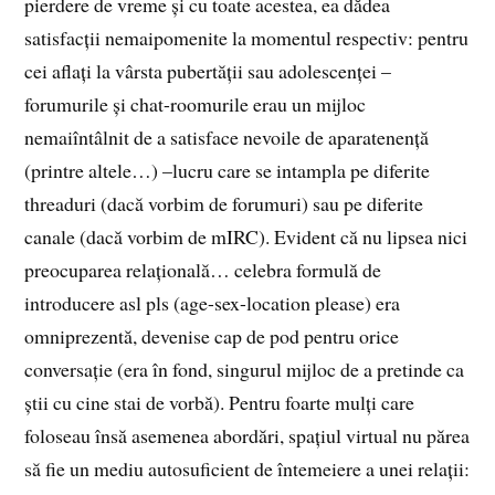
pierdere de vreme și cu toate acestea, ea dădea
satisfacții nemaipomenite la momentul respectiv: pentru
cei aflați la vârsta pubertății sau adolescenței –
forumurile și chat-roomurile erau un mijloc
nemaiîntâlnit de a satisface nevoile de aparatenență
(printre altele…) –lucru care se intampla pe diferite
threaduri (dacă vorbim de forumuri) sau pe diferite
canale (dacă vorbim de mIRC). Evident că nu lipsea nici
preocuparea relațională… celebra formulă de
introducere asl pls (age-sex-location please) era
omniprezentă, devenise cap de pod pentru orice
conversație (era în fond, singurul mijloc de a pretinde ca
știi cu cine stai de vorbă). Pentru foarte mulți care
foloseau însă asemenea abordări, spațiul virtual nu părea
să fie un mediu autosuficient de întemeiere a unei relații: