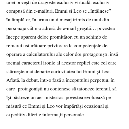
unei povești de dragoste exclusiv virtuală, exclusiv
compusă din e-mailuri. Emmi și Leo se „întâlnesc”
întâmplător, în urma unui mesaj trimis de unul din
personaje către o adresă de e-mail greșită… povestea
începe aparent deloc promițător, cu un schimb de
remarci usturătoare privitoare la competențele de
operare a calculatorului ale celor doi protagoniști, însă
tocmai caracterul ironic al acestor replici este cel care
stârnește mai departe curiozitatea lui Emmi și Leo.
Aflată, la debut, într-o fază a începutului perpetuu, în
care protagoniști nu contenesc să tatoneze terenul, să
își păstreze un aer misterios, povestea evoluează pe
măsură ce Emmi și Leo vor împărtăși ocazional și
expeditiv diferite informații personale.