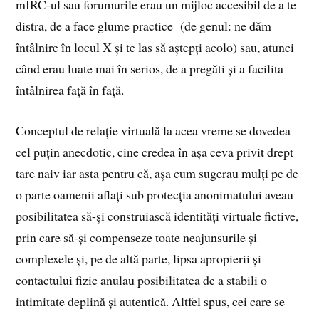
mIRC-ul sau forumurile erau un mijloc accesibil de a te
distra, de a face glume practice (de genul: ne dăm
întâlnire în locul X și te las să aștepți acolo) sau, atunci
când erau luate mai în serios, de a pregăti și a facilita
întâlnirea față în față.
Conceptul de relație virtuală la acea vreme se dovedea
cel puțin anecdotic, cine credea în așa ceva privit drept
tare naiv iar asta pentru că, așa cum sugerau mulți pe de
o parte oamenii aflați sub protecția anonimatului aveau
posibilitatea să-și construiască identități virtuale fictive,
prin care să-și compenseze toate neajunsurile și
complexele și, pe de altă parte, lipsa apropierii și
contactului fizic anulau posibilitatea de a stabili o
intimitate deplină și autentică. Altfel spus, cei care se