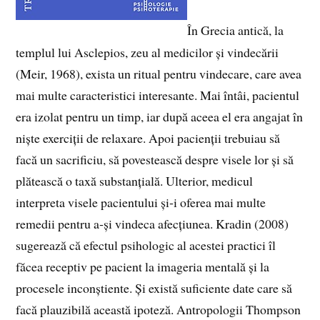
În Grecia antică, la
templul lui Asclepios, zeu al medicilor și vindecării
(Meir, 1968), exista un ritual pentru vindecare, care avea
mai multe caracteristici interesante. Mai întâi, pacientul
era izolat pentru un timp, iar după aceea el era angajat în
niște exerciții de relaxare. Apoi pacienții trebuiau să
facă un sacrificiu, să povestească despre visele lor și să
plătească o taxă substanțială. Ulterior, medicul
interpreta visele pacientului și‑i oferea mai multe
remedii pentru a‑și vindeca afecțiunea. Kradin (2008)
sugerează că efectul psihologic al acestei practici îl
făcea receptiv pe pacient la imageria mentală și la
procesele inconștiente. Și există suficiente date care să
facă plauzibilă această ipoteză. Antropologii Thompson