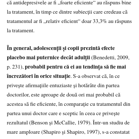
că antidepresivele ar fi „foarte eficiente“ au răspuns bine
la tratament, în timp ce dintre subiecții care credeau că
tratamentul ar fi „relativ eficient“ doar 33,3% au răspuns
la tratament.
În general, adolescenții și copii prezintă efecte
placebo mai puternice decât adulții
(Benedetti, 2009,
probabil pentru că ei au tendința să fie mai
p. 231),
încrezători în orice situație
. S‑a observat că, în ce
privește afirmațiile entuziaste și hotărâte din partea
doctorilor, este aproape de două ori mai probabil că
acestea să fie eficiente, în comparație cu tratamentul din
partea unui doctor care e sceptic în ceea ce privește
rezultatul (Benson și McCallie, 1979). Într‑un studiu de
mare amploare (Shapiro și Shapiro, 1997), s‑a constatat