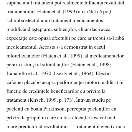
supune unui tratament pot realmente influența rezultatul
tratamentului. Flaten et al. (1999) au arătat că poți
schimba efectul unui tratament medicamentos
modificând așteptarea subiecților, chiar dacă acea
expectație este opusă efectului pe care ar trebui să‑l aibă
medicamentul. Aceasta s‑a demonstrat în cazul
miorelaxantelor (Flaten et al., 1999), al medicamentelor
pentru astm și al stimulanților (Flaten et al., 1998;
Luparello et al., 1970; Lyerly et al., 1964). Efectul
cafeinei placebo asupra performanței motorii e diferit în
funcție de credințele beneficiarilor cu privire la
tratament (Kirsch, 1999, p. 173). Într‑un studiu pe
pacienți cu boala Parkinson, percepția pacienților cu
privire la grupul în care au fost alocați a fost cel mai
mare predictor al rezultatului — tratamentul efectiv nu a