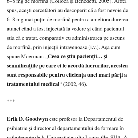
6–8 mg de morfină (Colloca și Benedetti, 2005). Altfel
spus, acești cercetători au descoperit că a fost nevoie de
6–8 mg mai puțin de morfină pentru a ameliora durerea
atunci când a fost injectată la vedere și când pacientul
știa că e tratat, comparativ cu administrarea pe ascuns
de morfină, prin injecții intravenoase (i.v.). Așa cum
Ceea ce știu pacienții… și
spune Moerman: „
semnificațiile pe care ei le acordă lucrurilor, acestea
sunt responsabile pentru eficiența unei mari părți a
tratamentului medical
“ (2002, 46).
***
Erik D. Goodwyn
este profesor la Departamentul de
psihiatrie și director al departamentului de formare în
psihoterapie de la Universitatea din Louisville, SUA. A