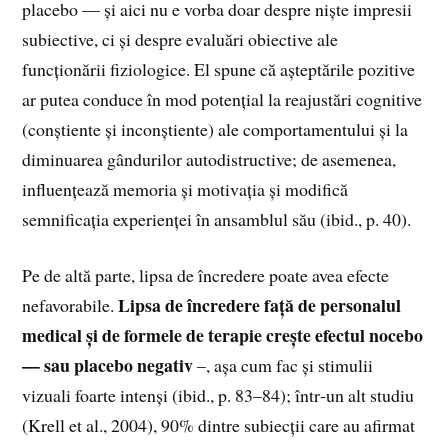
placebo — și aici nu e vorba doar despre niște impresii
subiective, ci și despre evaluări obiective ale
funcționării fiziologice. El spune că așteptările pozitive
ar putea conduce în mod potențial la reajustări cognitive
(conștiente și inconștiente) ale comportamentului și la
diminuarea gândurilor autodistructive; de asemenea,
influențează memoria și motivația și modifică
semnificația experienței în ansamblul său (ibid., p. 40).
Pe de altă parte, lipsa de încredere poate avea efecte
Lipsa de încredere față de personalul
nefavorabile.
medical și de formele de terapie crește efectul nocebo
— sau placebo negativ
–, așa cum fac și stimulii
vizuali foarte intenși (ibid., p. 83–84); într‑un alt studiu
(Krell et al., 2004), 90% dintre subiecții care au afirmat