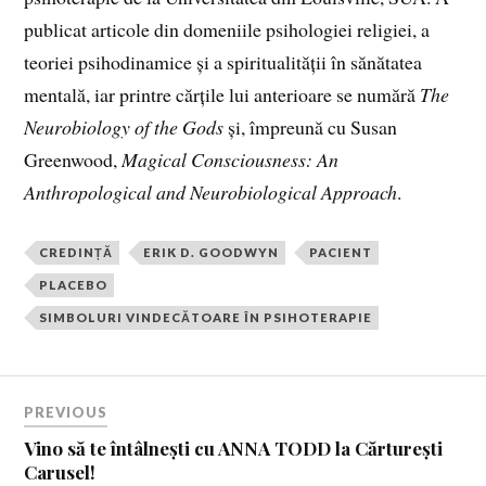
publicat articole din domeniile psihologiei religiei, a
teoriei psihodinamice și a spiritualității în sănătatea
mentală, iar printre cărțile lui anterioare se numără
The
Neurobiology of the Gods
și, împreună cu Susan
Greenwood,
Magical Consciousness: An
Anthropological and Neurobiological Approach
.
CREDINȚĂ
ERIK D. GOODWYN
PACIENT
PLACEBO
SIMBOLURI VINDECĂTOARE ÎN PSIHOTERAPIE
PREVIOUS
Vino să te întâlnești cu ANNA TODD la Cărturești
Carusel!