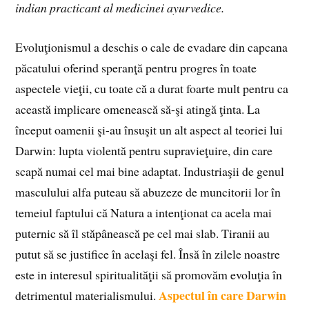
indian practicant al medicinei ayurvedice.
Evoluţionismul a deschis o cale de evadare din capcana
păcatului oferind speranţă pentru progres în toate
aspectele vieţii, cu toate că a durat foarte mult pentru ca
această implicare omenească să-şi atingă ţinta. La
început oamenii şi-au însuşit un alt aspect al teoriei lui
Darwin: lupta violentă pentru supravieţuire, din care
scapă numai cel mai bine adaptat. Industriaşii de genul
masculului alfa puteau să abuzeze de muncitorii lor în
temeiul faptului că Natura a intenţionat ca acela mai
puternic să îl stăpânească pe cel mai slab. Tiranii au
putut să se justifice în acelaşi fel. Însă în zilele noastre
este in interesul spiritualităţii să promovăm evoluţia în
Aspectul în care Darwin
detrimentul materialismului.