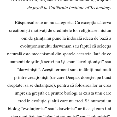
de fizică la California Institute of Technology
Răspunsul este un nu categoric. Cu excepţia câtorva
creaţionişti motivaţi de credinţele lor religioase, niciun
om de ştiinţă nu pune la îndoială ideea de bază a
evoluţionismului darwinian sau faptul că selecţia
naturală este mecanismul din spatele acesteia. Iată de ce
oamenii de ştiinţă activi nu îşi spun “evoluţionişti” sau
“darwinişti”. Aceşti termeni sunt întâlniţi mai mult
printre creaţionişti (de care Deepak doreşte, pe bună
dreptate, să se distanţeze), pentru că folosirea lor ar crea
impresia greşită că printre biologi ar exista unii care
cred în evoluţie şi alţii care nu cred. Să numeşti un
biolog “evoluţionist” sau “darwinist” ar fi ca şi cum i-ai
zice unui fizician “pământ rotundist“ sau “columbist“.