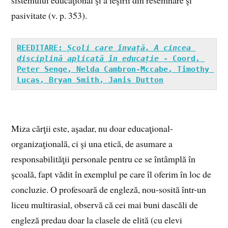
pasivitate (v. p. 353).
REEDITARE: 
Școli care învață. A cincea 
disciplină aplicată în educație 
- Coord. 
Peter Senge, Nelda Cambron-Mccabe, Timothy 
Lucas, Bryan Smith, Janis Dutton
Miza cărţii este, aşadar, nu doar educaţional-
organizaţională, ci şi una etică, de asumare a
responsabilităţii personale pentru ce se întâmplă în
şcoală, fapt vădit în exemplul pe care îl oferim în loc de
concluzie. O profesoară de engleză, nou-sosită într-un
liceu multirasial, observă că cei mai buni dascăli de
engleză predau doar la clasele de elită (cu elevi