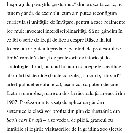
Inspiraţi de poveştile „sistemice“ din prezenta carte, ne
putem gândi, de exemplu, cum am putea reconfigura
curricula şi unităţile de învăţare, pentru a face realmente
loc mult invocatei interdisciplinarităţi. Să ne gândim în
ce fel o serie de lecţii de liceu despre Răscoala lui
Rebreanu ar putea fi predate, pe rând, de profesorul de
limbă română, dar şi de profesorii de istorie şi de
sociologie. Totul, punând la lucru conceptele specifice
abordării sistemice (bucle cauzale, „stocuri şi fluxuri“,
arhetipul icebergului etc.), aşa încât să putem descrie
factorii complecşi care au dus la răscoala ţărănească din
1907. Profesorii interesaţi de aplicarea gândirii
sistemice la clasă vor profita din plin de ilustrările din
Şcoli care învaţă
– a se vedea, de pildă, graficul cu
intrările şi ieşirile vizitatorilor de la grădina zoo (lecţie