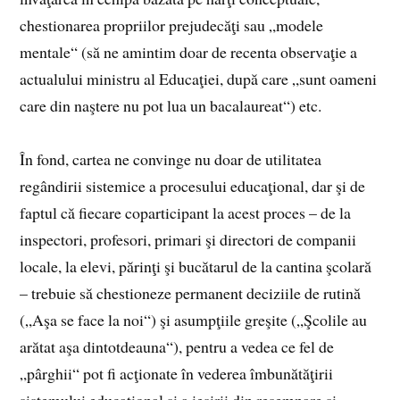
chestionarea propriilor prejudecăţi sau „modele
mentale“ (să ne amintim doar de recenta observaţie a
actualului ministru al Educaţiei, după care „sunt oameni
care din naştere nu pot lua un bacalaureat“) etc.
În fond, cartea ne convinge nu doar de utilitatea
regândirii sistemice a procesului educaţional, dar şi de
faptul că fiecare coparticipant la acest proces – de la
inspectori, profesori, primari şi directori de companii
locale, la elevi, părinţi şi bucătarul de la cantina şcolară
– trebuie să chestioneze permanent deciziile de rutină
(„Aşa se face la noi“) şi asumpţiile greşite („Şcolile au
arătat aşa dintotdeauna“), pentru a vedea ce fel de
„pârghii“ pot fi acţionate în vederea îmbunătăţirii
sistemului educaţional şi a ieşirii din resemnare şi