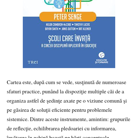
Cartea este, după cum se vede, susţinută de numeroase
sfaturi practice, punând la dispoziţie multiple căi de a
organiza astfel de şedinţe axate pe o viziune comună şi
pe găsirea de soluţii eficiente pentru problemele
sistemice. Dintre aceste instrumente, amintim: grupurile
de reflecţie, echilibrarea pledoariei cu informarea,
învăţarea în echipă bazată pe hărţi conceptuale,