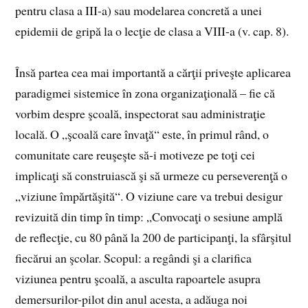
pentru clasa a III-a) sau modelarea concretă a unei
epidemii de gripă la o lecţie de clasa a VIII-a (v. cap. 8).
Însă partea cea mai importantă a cărţii priveşte aplicarea
paradigmei sistemice în zona organizaţională – fie că
vorbim despre şcoală, inspectorat sau administraţie
locală. O „şcoală care învaţă“ este, în primul rând, o
comunitate care reuşeşte să-i motiveze pe toţi cei
implicaţi să construiască şi să urmeze cu perseverenţă o
„viziune împărtăşită“. O viziune care va trebui desigur
revizuită din timp în timp: „Convocaţi o sesiune amplă
de reflecţie, cu 80 până la 200 de participanţi, la sfârşitul
fiecărui an şcolar. Scopul: a regândi şi a clarifica
viziunea pentru şcoală, a asculta rapoartele asupra
demersurilor-pilot din anul acesta, a adăuga noi