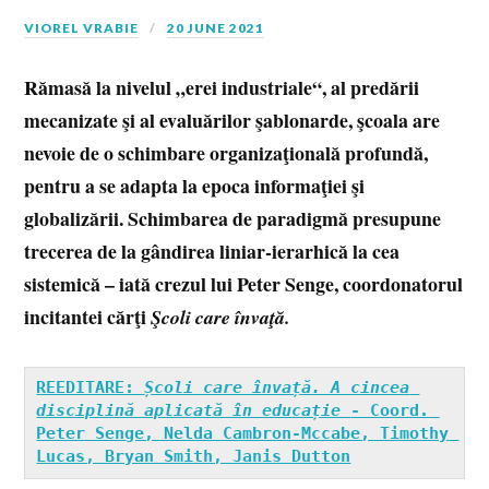
VIOREL VRABIE
20 JUNE 2021
Rămasă la nivelul „erei industriale“, al predării
mecanizate şi al evaluărilor şablonarde, şcoala are
nevoie de o schimbare organizaţională profundă,
pentru a se adapta la epoca informaţiei şi
globalizării. Schimbarea de paradigmă presupune
trecerea de la gândirea liniar-ierarhică la cea
sistemică – iată crezul lui Peter Senge, coordonatorul
incitantei cărţi
Şcoli care învaţă.
REEDITARE: 
Școli care învață. A cincea 
disciplină aplicată în educație 
- Coord. 
Peter Senge, Nelda Cambron-Mccabe, Timothy 
Lucas, Bryan Smith, Janis Dutton