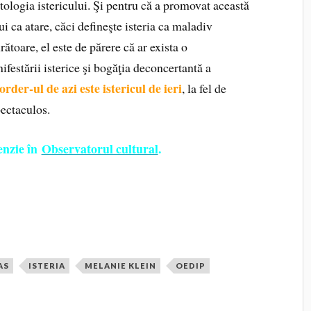
ologia istericului. Şi pentru că a promovat această
 ca atare, căci defineşte isteria ca maladiv
ătoare, el este de părere că ar exista o
festării isterice şi bogăţia deconcertantă a
order-ul de azi este istericul de ieri
, la fel de
spectaculos.
cenzie în
Observatorul cultural
.
AS
ISTERIA
MELANIE KLEIN
OEDIP