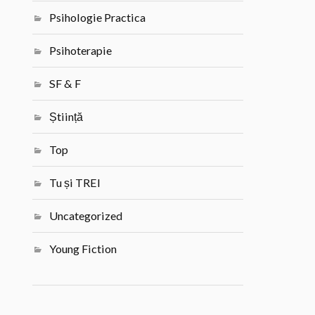
Psihologie Practica
Psihoterapie
SF & F
Știință
Top
Tu și TREI
Uncategorized
Young Fiction