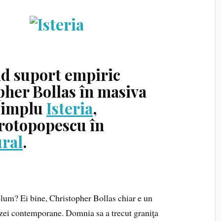
lid suport empiric
pher Bollas în masiva
 simplu
Isteria
,
Protopopescu în
ural
.
olum? Ei bine, Christopher Bollas chiar e un
lizei contemporane. Domnia sa a trecut graniţa