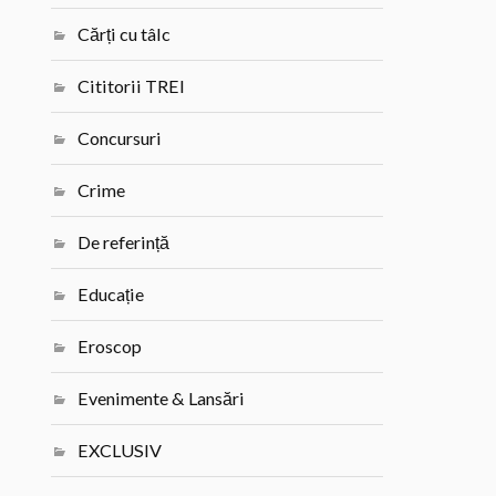
Cărți cu tâlc
Cititorii TREI
Concursuri
Crime
De referință
Educație
Eroscop
Evenimente & Lansări
EXCLUSIV