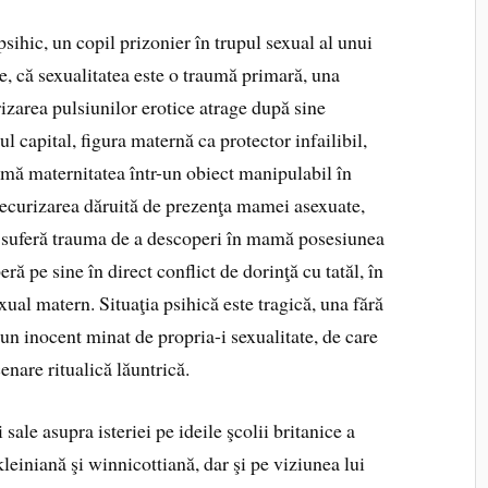
psihic, un copil prizonier în trupul sexual al unui
e, că sexualitatea este o traumă primară, una
zarea pulsiunilor erotice atrage după sine
 capital, figura maternă ca protector infailibil,
ormă maternitatea într-un obiect manipulabil în
 securizarea dăruită de prezenţa mamei asexuate,
că suferă trauma de a descoperi în mamă posesiunea
eră pe sine în direct conflict de dorinţă cu tatăl, în
xual matern. Situaţia psihică este tragică, una fără
, un inocent minat de propria-i sexualitate, de care
enare ritualică lăuntrică.
i sale asupra isteriei pe ideile şcolii britanice a
kleiniană şi winnicottiană, dar şi pe viziunea lui