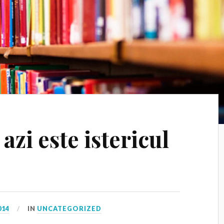
azi este istericul
014
IN
UNCATEGORIZED