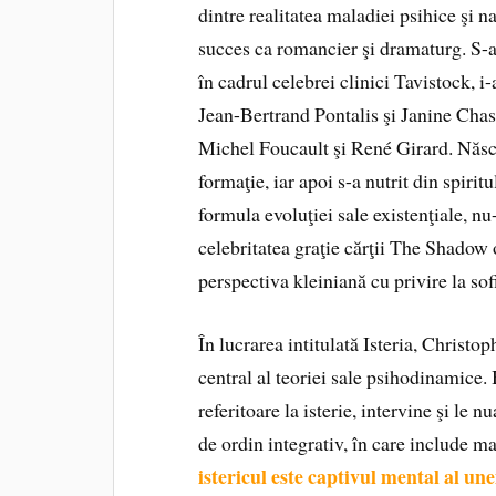
dintre realitatea maladiei psihice şi n
succes ca romancier şi dramaturg. S-a 
în cadrul celebrei clinici Tavistock, 
Jean-Bertrand Pontalis şi Janine Chass
Michel Foucault şi René Girard. Născut
formaţie, iar apoi s-a nutrit din spirit
formula evoluţiei sale existenţiale, nu
celebritatea graţie cărţii The Shadow 
perspectiva kleiniană cu privire la sofi
În lucrarea intitulată Isteria, Christo
central al teoriei sale psihodinamice.
referitoare la isterie, intervine şi le 
de ordin integrativ, în care include ma
istericul este captivul mental al un