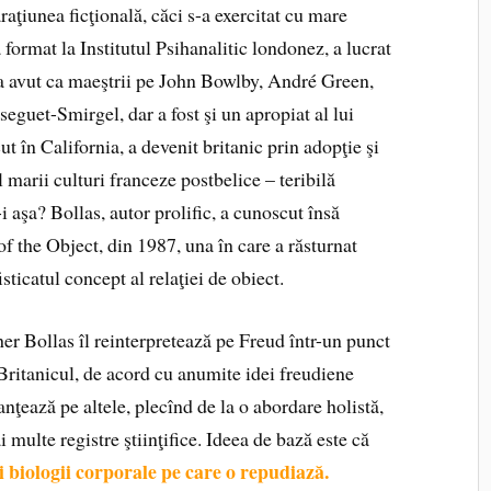
araţiunea ficţională, căci s-a exercitat cu mare
format la Institutul Psihanalitic londonez, a lucrat
i-a avut ca maeştrii pe John Bowlby, André Green,
eguet-Smirgel, dar a fost şi un apropiat al lui
 în California, a devenit britanic prin adopţie şi
ul marii culturi franceze postbelice – teribilă
-i aşa? Bollas, autor prolific, a cunoscut însă
of the Object, din 1987, una în care a răsturnat
sticatul concept al relaţiei de obiect.
pher Bollas îl reinterpretează pe Freud într-un punct
 Britanicul, de acord cu anumite idei freudiene
nuanţează pe altele, plecînd de la o abordare holistă,
i multe registre ştiinţifice. Ideea de bază este că
ei biologii corporale pe care o repudiază.