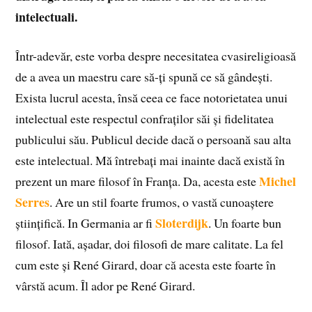
intelectuali.
Într-adevăr, este vorba despre necesitatea cvasireligioasă
de a avea un maestru care să-ți spună ce să gândești.
Exista lucrul acesta, însă ceea ce face notorietatea unui
intelectual este respectul confraților săi și fidelitatea
publicului său. Publicul decide dacă o persoană sau alta
este intelectual. Mă întrebați mai inainte dacă există în
Michel
prezent un mare filosof în Franța. Da, acesta este
Serres
. Are un stil foarte frumos, o vastă cunoaștere
Sloterdijk
științifică. In Germania ar fi
. Un foarte bun
filosof. Iată, așadar, doi filosofi de mare calitate. La fel
cum este și René Girard, doar că acesta este foarte în
vârstă acum. Îl ador pe René Girard.