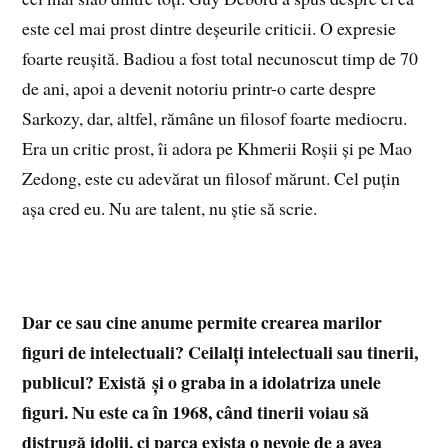
este cel mai prost dintre deșeurile criticii. O expresie
foarte reușită. Badiou a fost total necunoscut timp de 70
de ani, apoi a devenit notoriu printr-o carte despre
Sarkozy, dar, altfel, rămâne un filosof foarte mediocru.
Era un critic prost, îi adora pe Khmerii Roșii și pe Mao
Zedong, este cu adevărat un filosof mărunt. Cel puțin
așa cred eu. Nu are talent, nu știe să scrie.
Dar ce sau cine anume permite crearea marilor
figuri de intelectuali? Ceilalți intelectuali sau tinerii,
publicul? Există și o graba in a idolatriza unele
figuri. Nu este ca în 1968, când tinerii voiau să
distrugă idolii, ci parca exista o nevoie de a avea