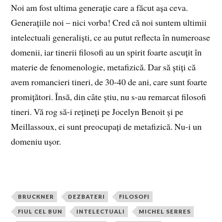
Noi am fost ultima generație care a făcut așa ceva.
Generațiile noi – nici vorba! Cred că noi suntem ultimii
intelectuali generaliști, ce au putut reflecta în numeroase
domenii, iar tinerii filosofi au un spirit foarte ascuțit în
materie de fenomenologie, metafizică. Dar să știți că
avem romancieri tineri, de 30-40 de ani, care sunt foarte
promițători. Însă, din câte știu, nu s-au remarcat filosofi
tineri. Vă rog să-i rețineți pe Jocelyn Benoit și pe
Meillassoux, ei sunt preocupați de metafizică. Nu-i un
domeniu ușor.
BRUCKNER
DEZBATERI
FILOSOFI
FIUL CEL BUN
INTELECTUALI
MICHEL SERRES