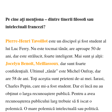
Pe cine ați menționa – dintre tinerii filosofi sau
intelectuali francezi?
Pierre-Henri Tavoillot
este un discipol și fost student al
lui Luc Ferry. Nu este tocmai tânăr, are aproape 50 de
ani, dar este strălucit, foarte inteligent. Mai sunt și alții:
Jocelyn Benoit, Meillassoux
,
dar sunt foarte
confidențiali. Ultimul „tânăr” este Michel Onfray, dar
are 58 de ani. Toți aceștia sunt prieteni de-ai mei. Iarasi,
Charles Pepin, care mi-a fost student. Dar ei încă nu au
obținut o larga recunoaștere publică. Pentru a avea
recunoașterea publicului larg trebuie să fi iscat o
polemică. O mare polemică intelectuală sau politică.