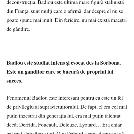
deconstrucția. Badiou este ultima mare figură stalinistă
din Franța, sunt mulți care o afirmă, dar despre el nu se
poate spune mai mult. Din fericire, nu mai există maeștri
de gândire.
Badiou este studiat intens și evocat des la Sorbona.
Este un ganditor care se bucură de propriul lui
succes.
Fenomenul Badiou este interesant pentru ca este un fel
de privilegiu al supraviețuitorului. De fapt, el era cel mai
puțin înzestrat din generația lui, era mai puțin talentat
decât Derrida, Foucault, Deleuze, Lyotard… Era chiar
cel mai slab dintre toți. Guy Debord a spus despre el că