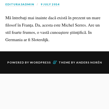
EDITURA3ADMIN
9 JULY 2014
Mă întrebați mai inainte dacă există în prezent un mare
filosof în Franța. Da, acesta este Michel Serres. Are un
stil foarte frumos, o vastă cunoaștere științifică. In
Germania ar fi Sloterdijk.
&
POWERED BY
WORDPRESS
THEME BY
ANDERS NORÉN