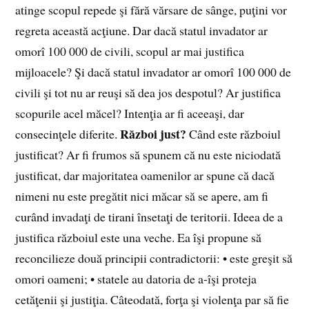
atinge scopul repede şi fără vărsare de sânge, puţini vor
regreta această acţiune. Dar dacă statul invadator ar
omorî 100 000 de civili, scopul ar mai justifica
mijloacele? Şi dacă statul invadator ar omorî 100 000 de
civili şi tot nu ar reuşi să dea jos despotul? Ar justifica
scopurile acel măcel? Intenţia ar fi aceeaşi, dar
Război just?
consecinţele diferite.
Când este războiul
justificat? Ar fi frumos să spunem că nu este niciodată
justificat, dar majoritatea oamenilor ar spune că dacă
nimeni nu este pregătit nici măcar să se apere, am fi
curând invadaţi de tirani însetaţi de teritorii. Ideea de a
justifica războiul este una veche. Ea îşi propune să
reconcilieze două principii contradictorii: • este greşit să
omori oameni; • statele au datoria de a-îşi proteja
cetăţenii şi justiţia. Câteodată, forţa şi violenţa par să fie