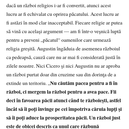
dacă un război religios i-ar fi convertit, atunci acest
lucru ar fi echivalat cu oprirea păcatului. Acest lucru ar
fi astăzi în mod clar inacceptabil. Fiecare religie ar putea
să vină cu acelaşi argument — am fi într-o veşnică luptă
pentru a preveni „păcatul“ oamenilor care urmează
religia greşită. Augustin îngăduia de asemenea războiul
ca pedeapsă, cauză care nu ar mai fi considerată justă în
zilele noastre. Nici Cicero şi nici Augustin nu ar aproba
un război purtat doar din cruzime sau din dorinţa de a
Nu căutăm pacea pentru a fi în
extinde un teritoriu. „
război, ci mergem la război pentru a avea pace. Fii
deci în favoarea păcii atunci când te războieşti, astfel
încât să îi poţi învinge pe cei împotriva căruia lupţi şi
să îi poţi aduce la prosperitatea păcii. Un război just
este de obicei descris ca unul care răzbună