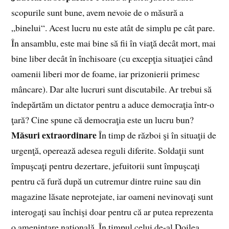
scopurile sunt bune, avem nevoie de o măsură a
„binelui“. Acest lucru nu este atât de simplu pe cât pare.
În ansamblu, este mai bine să fii în viaţă decât mort, mai
bine liber decât în închisoare (cu excepţia situaţiei când
oamenii liberi mor de foame, iar prizonierii primesc
mâncare). Dar alte lucruri sunt discutabile. Ar trebui să
îndepărtăm un dictator pentru a aduce democraţia într-o
ţară? Cine spune că democraţia este un lucru bun?
Măsuri extraordinare
În timp de război şi în situaţii de
urgenţă, operează adesea reguli diferite. Soldaţii sunt
împuşcaţi pentru dezertare, jefuitorii sunt împuşcaţi
pentru că fură după un cutremur dintre ruine sau din
magazine lăsate neprotejate, iar oameni nevinovaţi sunt
interogaţi sau închişi doar pentru că ar putea reprezenta
o ameninţare naţională. În timpul celui de-al Doilea