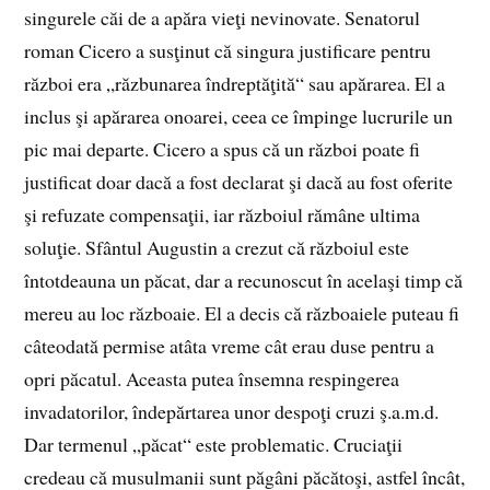
singurele căi de a apăra vieţi nevinovate. Senatorul
roman Cicero a susţinut că singura justificare pentru
război era „răzbunarea îndreptăţită“ sau apărarea. El a
inclus şi apărarea onoarei, ceea ce împinge lucrurile un
pic mai departe. Cicero a spus că un război poate fi
justificat doar dacă a fost declarat şi dacă au fost oferite
şi refuzate compensaţii, iar războiul rămâne ultima
soluţie. Sfântul Augustin a crezut că războiul este
întotdeauna un păcat, dar a recunoscut în acelaşi timp că
mereu au loc războaie. El a decis că războaiele puteau fi
câteodată permise atâta vreme cât erau duse pentru a
opri păcatul. Aceasta putea însemna respingerea
invadatorilor, îndepărtarea unor despoţi cruzi ş.a.m.d.
Dar termenul „păcat“ este problematic. Cruciaţii
credeau că musulmanii sunt păgâni păcătoşi, astfel încât,