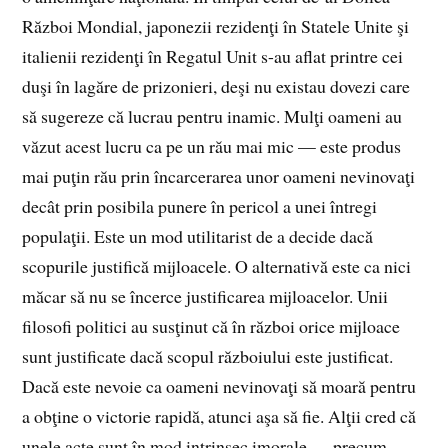
Război Mondial, japonezii rezidenţi în Statele Unite şi
italienii rezidenţi în Regatul Unit s-au aflat printre cei
duşi în lagăre de prizonieri, deşi nu existau dovezi care
să sugereze că lucrau pentru inamic. Mulţi oameni au
văzut acest lucru ca pe un rău mai mic — este produs
mai puţin rău prin încarcerarea unor oameni nevinovaţi
decât prin posibila punere în pericol a unei întregi
populaţii. Este un mod utilitarist de a decide dacă
scopurile justifică mijloacele. O alternativă este ca nici
măcar să nu se încerce justificarea mijloacelor. Unii
filosofi politici au susţinut că în război orice mijloace
sunt justificate dacă scopul războiului este justificat.
Dacă este nevoie ca oameni nevinovaţi să moară pentru
a obţine o victorie rapidă, atunci aşa să fie. Alţii cred că
unele acte sunt în mod intrinsec imorale — precum