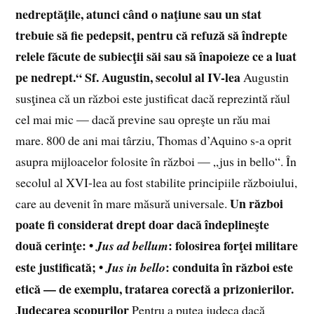
nedreptăţile, atunci când o naţiune sau un stat
trebuie să fie pedepsit, pentru că refuză să îndrepte
relele făcute de subiecţii săi sau să înapoieze ce a luat
pe nedrept.“ Sf. Augustin, secolul al IV-lea
Augustin
susţinea că un război este justificat dacă reprezintă răul
cel mai mic — dacă previne sau opreşte un rău mai
mare. 800 de ani mai târziu, Thomas d’Aquino s-a oprit
asupra mijloacelor folosite în război — „jus in bello“. În
secolul al XVI-lea au fost stabilite principiile războiului,
Un război
care au devenit în mare măsură universale.
poate fi considerat drept doar dacă îndeplineşte
două cerinţe:
•
: folosirea forţei militare
Jus ad bellum
este justificată;
•
: conduita în război este
Jus in bello
etică — de exemplu, tratarea corectă a prizonierilor.
Judecarea scopurilor
Pentru a putea judeca dacă