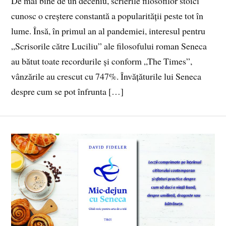
De mai bine de un deceniu, scrierile filosofilor stoici
cunosc o creștere constantă a popularității peste tot în
lume. Însă, în primul an al pandemiei, interesul pentru
„Scrisorile către Luciliu” ale filosofului roman Seneca
au bătut toate recordurile și conform „The Times”,
vânzările au crescut cu 747%. Învățăturile lui Seneca
despre cum se pot înfrunta […]