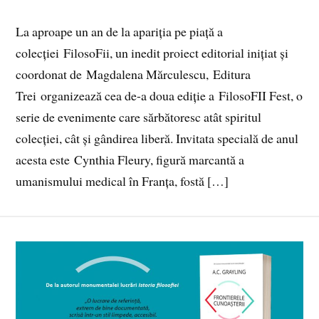
La aproape un an de la apariția pe piață a
colecției FilosoFii, un inedit proiect editorial inițiat și
coordonat de Magdalena Mărculescu, Editura
Trei organizează cea de-a doua ediție a FilosoFII Fest, o
serie de evenimente care sărbătoresc atât spiritul
colecției, cât și gândirea liberă. Invitata specială de anul
acesta este Cynthia Fleury, figură marcantă a
umanismului medical în Franța, fostă […]