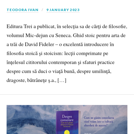
TEODORA IVAN
9 JANUARY 2023
Editura Trei a publicat, în selecția sa de cărți de filosofie,
volumul Mic-dejun cu Seneca. Ghid stoic pentru arta de
a trăi de David Fideler – o excelentă introducere în
filosofia stoică și stoicism: lecții comprimate pe
înțelesul cititorului contemporan și sfaturi practice
despre cum să duci o viață bună, despre umilință,
dragoste, bătrânețe ș.a., […]