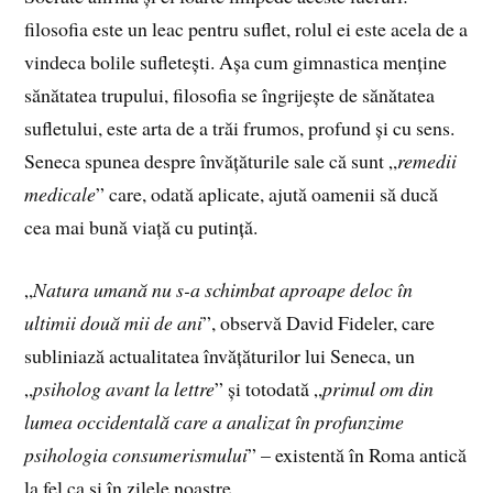
filosofia este un leac pentru suflet, rolul ei este acela de a
vindeca bolile sufletești. Așa cum gimnastica menține
sănătatea trupului, filosofia se îngrijește de sănătatea
sufletului, este arta de a trăi frumos, profund și cu sens.
Seneca spunea despre învățăturile sale că sunt „
remedii
medicale
” care, odată aplicate, ajută oamenii să ducă
cea mai bună viață cu putință.
„
Natura umană nu s-a schimbat aproape deloc în
ultimii două mii de ani
”, observă David Fideler, care
subliniază actualitatea învățăturilor lui Seneca, un
„
psiholog avant la lettre
” și totodată „
primul om din
lumea occidentală care a analizat în profunzime
psihologia consumerismului
” – existentă în Roma antică
la fel ca și în zilele noastre.