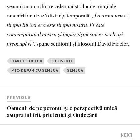
veacuri cu una dintre cele mai strălucite minți ale
omenirii anulează distanța temporală. „
La urma urmei,
timpul lui Seneca este timpul nostru. El este
contemporanul nostru și împărtășim sincer aceleași
preocupări
”, spune scriitorul și filosoful David Fideler.
DAVID FIDELER
FILOSOFIE
MIC-DEJUN CU SENECA
SENECA
PREVIOUS
Oamenii de pe peronul 5: o perspectivă unică
asupra iubirii, prieteniei și vindecării
NEXT