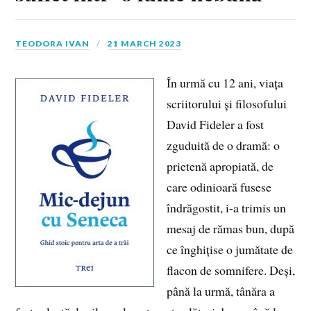
TEODORA IVAN
21 MARCH 2023
În urmă cu 12 ani, viața
scriitorului și filosofului
David Fideler a fost
zguduită de o dramă: o
prietenă apropiată, de
care odinioară fusese
îndrăgostit, i-a trimis un
mesaj de rămas bun, după
ce înghițise o jumătate de
flacon de somnifere. Deși,
până la urmă, tânăra a