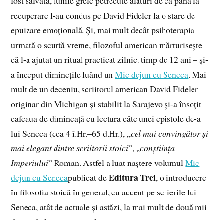
fost salvată, lunile grele petrecute alături de ea până la
recuperare l-au condus pe David Fideler la o stare de
epuizare emoțională. Și, mai mult decât psihoterapia
urmată o scurtă vreme, filozoful american mărturisește
că l-a ajutat un ritual practicat zilnic, timp de 12 ani – și-
a început diminețile luând un
Mic dejun cu Seneca
. Mai
mult de un deceniu, scriitorul american David Fideler
originar din Michigan și stabilit la Sarajevo și-a însoțit
cafeaua de dimineață cu lectura câte unei epistole de-a
lui Seneca (cca 4 î.Hr.–65 d.Hr.), „
cel mai convingător și
mai elegant dintre scriitorii stoici
”, „
conștiința
Imperiului
” Roman. Astfel a luat naștere volumul
Mic
Editura Trei
dejun cu Seneca
publicat de
, o introducere
în filosofia stoică în general, cu accent pe scrierile lui
Seneca, atât de actuale și astăzi, la mai mult de două mii