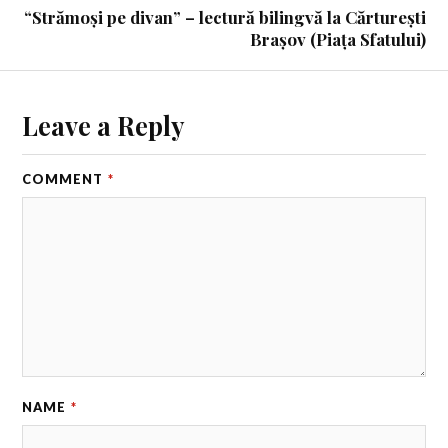
“Strămoși pe divan” – lectură bilingvă la Cărturești
Brașov (Piața Sfatului)
Leave a Reply
COMMENT
*
NAME
*