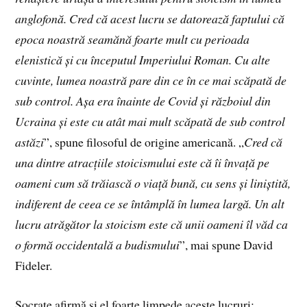
anglofonă. Cred că acest lucru se datorează faptului că
epoca noastră seamănă foarte mult cu perioada
elenistică și cu începutul Imperiului Roman. Cu alte
cuvinte, lumea noastră pare din ce în ce mai scăpată de
sub control. Așa era înainte de Covid și războiul din
Ucraina și este cu atât mai mult scăpată de sub control
astăzi
”, spune filosoful de origine americană. „
Cred că
una dintre atracțiile stoicismului este că îi învață pe
oameni cum să trăiască o viață bună, cu sens și liniștită,
indiferent de ceea ce se întâmplă în lumea largă. Un alt
lucru atrăgător la stoicism este că unii oameni îl văd ca
o formă occidentală a budismului
”, mai spune David
Fideler.
Socrate afirmă și el foarte limpede aceste lucruri: