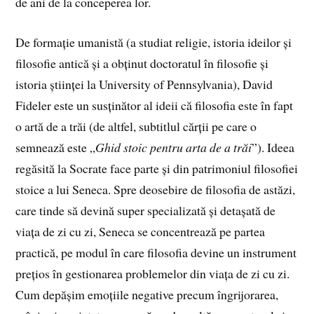
de ani de la conceperea lor.
De formație umanistă (a studiat religie, istoria ideilor și
filosofie antică și a obținut doctoratul în filosofie și
istoria științei la University of Pennsylvania), David
Fideler este un susținător al ideii că filosofia este în fapt
o artă de a trăi (de altfel, subtitlul cărții pe care o
semnează este „
Ghid stoic pentru arta de a trăi
”). Ideea
regăsită la Socrate face parte și din patrimoniul filosofiei
stoice a lui Seneca. Spre deosebire de filosofia de astăzi,
care tinde să devină super specializată și detașată de
viața de zi cu zi, Seneca se concentrează pe partea
practică, pe modul în care filosofia devine un instrument
prețios în gestionarea problemelor din viața de zi cu zi.
Cum depășim emoțiile negative precum îngrijorarea,