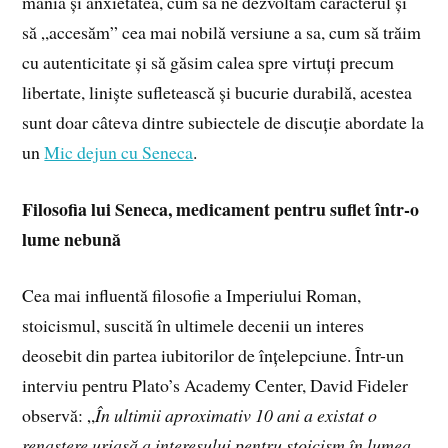
mânia și anxietatea, cum să ne dezvoltăm caracterul și
să „accesăm” cea mai nobilă versiune a sa, cum să trăim
cu autenticitate și să găsim calea spre virtuți precum
libertate, liniște sufletească și bucurie durabilă, acestea
sunt doar câteva dintre subiectele de discuție abordate la
un
Mic dejun cu Seneca
.
Filosofia lui Seneca, medicament pentru suflet într-o
lume nebună
Cea mai influentă filosofie a Imperiului Roman,
stoicismul, suscită în ultimele decenii un interes
deosebit din partea iubitorilor de înțelepciune. Într-un
interviu pentru Plato’s Academy Center, David Fideler
observă: „
În ultimii aproximativ 10 ani
a existat o
renaștere uriașă a interesului pentru stoicism în lumea