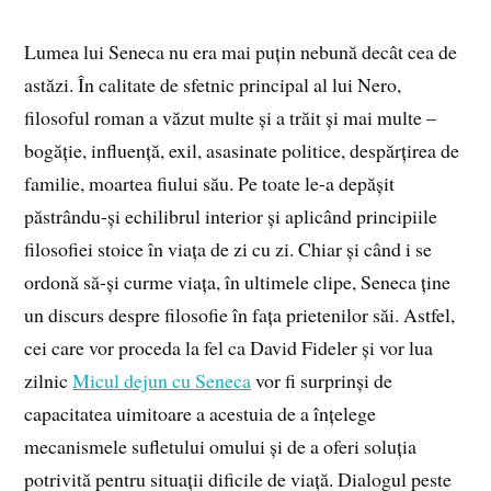
Lumea lui Seneca nu era mai puțin nebună decât cea de
astăzi. În calitate de sfetnic principal al lui Nero,
filosoful roman a văzut multe și a trăit și mai multe –
bogăție, influență, exil, asasinate politice, despărțirea de
familie, moartea fiului său. Pe toate le-a depășit
păstrându-și echilibrul interior și aplicând principiile
filosofiei stoice în viața de zi cu zi. Chiar și când i se
ordonă să-și curme viața, în ultimele clipe, Seneca ține
un discurs despre filosofie în fața prietenilor săi. Astfel,
cei care vor proceda la fel ca David Fideler și vor lua
zilnic
Micul dejun cu Seneca
vor fi surprinși de
capacitatea uimitoare a acestuia de a înțelege
mecanismele sufletului omului și de a oferi soluția
potrivită pentru situații dificile de viață. Dialogul peste