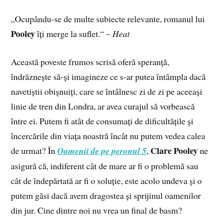
„Ocupându-se de multe subiecte relevante, romanul lui
Pooley
îți merge la suflet.“ –
Heat
Această poveste frumos scrisă oferă speranță,
îndrăznește să-și imagineze ce s-ar putea întâmpla dacă
navetiștii obișnuiți, care se întâlnesc zi de zi pe aceeași
linie de tren din Londra, ar avea curajul să vorbească
între ei. Putem fi atât de consumați de dificultățile și
încercările din viața noastră încât nu putem vedea calea
Clare Pooley
de urmat? În
Oamenii de pe peronul 5
,
ne
asigură că, indiferent cât de mare ar fi o problemă sau
cât de îndepărtată ar fi o soluție, este acolo undeva și o
putem găsi dacă avem dragostea și sprijinul oamenilor
din jur. Cine dintre noi nu vrea un final de basm?