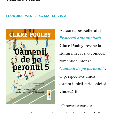
TEODORA IVAN
16 MARCH 2023
Autoarea bestsellerului
Proiectul autenticității
,
Clare Pooley
, revine la
Editura Trei cu o comedie
romantică intensă –
Oamenii de pe peronul 5
.
O perspectivă unică
asupra iubirii, prieteniei și
vindecării.
„O poveste care te
binedispune, despre forța legăturilor din viața reală.“ –