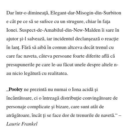
Dar într-o dimineață, Elegant-dar-Misogin-din-Surbiton
e cât pe ce să se sufoce cu un strugure, chiar în fața
Ionei. Suspect-de-Amabilul-din-New-Malden îi sare în
ajutor și-l salvează, iar incidentul declanșează o reacție
în lanț. Fără să aibă în comun altceva decât trenul cu
care fac naveta, câteva persoane foarte diferite află că
presupunerile pe care le-au făcut unele despre altele n-
au nicio legătură cu realitatea.
Pooley
„
ne prezintă nu numai o Iona acidă și
încântătoare, ci o întreagă distribuție convingătoare de
personaje complicate și bizare, care sunt atât de
atrăgătoare, încât ți se face dor de trenurile de navetă.“ –
Laurie Frankel