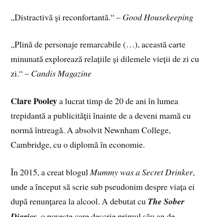
„Distractivă și reconfortantă.“ –
Good Housekeeping
„Plină de personaje remarcabile (…), această carte
minunată explorează relațiile și dilemele vieții de zi cu
zi.“ –
Candis Magazine
Clare Pooley
a lucrat timp de 20 de ani în lumea
trepidantă a publicității înainte de a deveni mamă cu
normă întreagă. A absolvit Newnham College,
Cambridge, cu o diplomă în economie.
În 2015, a creat blogul
Mummy was a Secret Drinker
,
unde a început să scrie sub pseudonim despre viața ei
după renunțarea la alcool. A debutat cu
The Sober
Diaries
, o poveste care descrie primul său an de