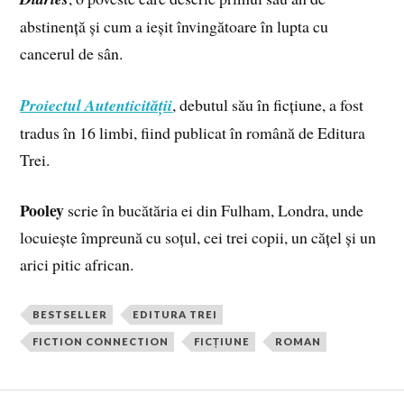
abstinență și cum a ieșit învingătoare în lupta cu
cancerul de sân.
Proiectul Autenticității
, debutul său în ficțiune, a fost
tradus în 16 limbi, fiind publicat în română de Editura
Trei.
Pooley
scrie în bucătăria ei din Fulham, Londra, unde
locuiește împreună cu soțul, cei trei copii, un cățel și un
arici pitic african.
BESTSELLER
EDITURA TREI
FICTION CONNECTION
FICȚIUNE
ROMAN