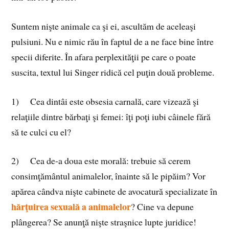
Suntem nişte animale ca şi ei, ascultăm de aceleaşi
pulsiuni. Nu e nimic rău în faptul de a ne face bine între
specii diferite. În afara perplexităţii pe care o poate
suscita, textul lui Singer ridică cel puţin două probleme.
1) Cea dintâi este obsesia carnală, care vizează şi
relaţiile dintre bărbaţi şi femei: îţi poţi iubi câinele fără
să te culci cu el?
2) Cea de-a doua este morală: trebuie să cerem
consimţământul animalelor, înainte să le pipăim? Vor
apărea cândva nişte cabinete de avocatură specializate în
hărţuirea sexuală a animalelor
? Cine va depune
plângerea? Se anunţă nişte straşnice lupte juridice!