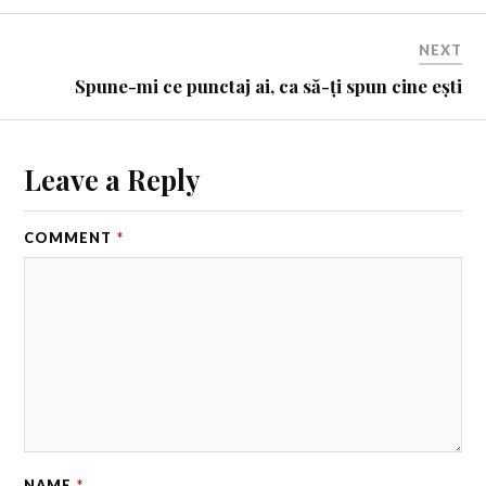
NEXT
Spune-mi ce punctaj ai, ca să-ți spun cine ești
Leave a Reply
COMMENT
*
NAME
*