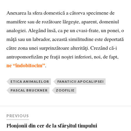
Anexarea la sfera domestică a câtorva specimene de
mamifere sau de rozătoare lărgeşte, aparent, domeniul
analogiei. Alegând însă, ca pe un cvasi-frate, un ponei, o
mâţă sau un labrador, această similitudine este deportată
către zona unei surprinzătoare alterităţi. Crezând că-i
antropomorfizăm pe fraţii noştri inferiori, noi, de fapt,
ne “îndobitocim”
.
ETICA ANIMALELOR
FANATICII APOCALIPSEI
PASCAL BRUCKNER
ZOOFILIE
PREVIOUS
Plonjonii din cer de la sfârșitul timpului