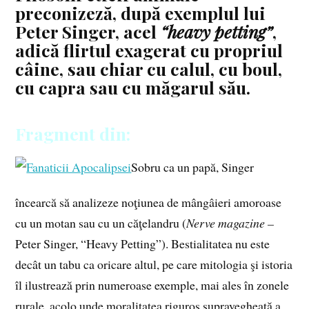
preconizeză, după exemplul lui
Peter Singer, acel
“heavy petting”
,
adică flirtul exagerat cu propriul
câine, sau chiar cu calul, cu boul,
cu capra sau cu măgarul său.
Fragment din:
Sobru ca un papă, Singer
încearcă să analizeze noţiunea de mângâieri amoroase
cu un motan sau cu un căţelandru (
Nerve magazine –
Peter Singer, “Heavy Petting”). Bestialitatea nu este
decât un tabu ca oricare altul, pe care mitologia şi istoria
îl ilustrează prin numeroase exemple, mai ales în zonele
rurale, acolo unde moralitatea riguros supravegheată a