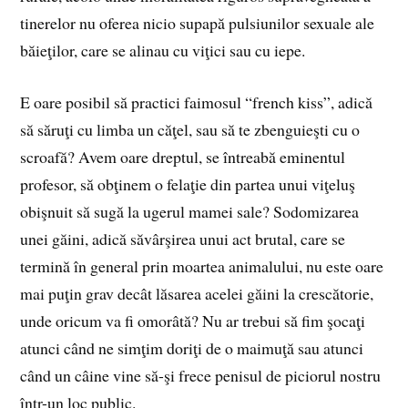
tinerelor nu oferea nicio supapă pulsiunilor sexuale ale
băieţilor, care se alinau cu viţici sau cu iepe.
E oare posibil să practici faimosul “french kiss”, adică
să săruţi cu limba un căţel, sau să te zbenguieşti cu o
scroafă? Avem oare dreptul, se întreabă eminentul
profesor, să obţinem o felaţie din partea unui viţeluş
obişnuit să sugă la ugerul mamei sale? Sodomizarea
unei găini, adică săvârşirea unui act brutal, care se
termină în general prin moartea animalului, nu este oare
mai puţin grav decât lăsarea acelei găini la crescătorie,
unde oricum va fi omorâtă? Nu ar trebui să fim şocaţi
atunci când ne simţim doriţi de o maimuţă sau atunci
când un câine vine să-şi frece penisul de piciorul nostru
într-un loc public.