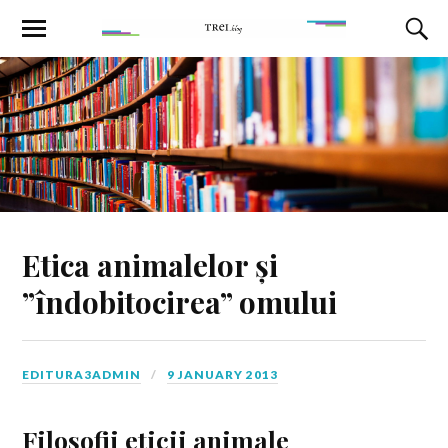
Etica animalelor și
”îndobitocirea” omului
EDITURA3ADMIN
9 JANUARY 2013
Filosofii eticii animale