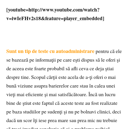
[youtube=http://www.youtube.com/watch?
v=iwIeFHv2s18&feature=player_embedded]
Sunt un tip de teste cu autoadministrare
pentru că ele
se bazează pe informaţii pe care eşti dispus să le oferi şi
de aceea este foarte probabil să afli ceva ce deja ştiai
despre tine. Scopul cărţii este acela de a-ţi oferi o mai
bună viziune asupra barierelor care stau în calea unei
vieţi mai eficiente și mai satisfăcătoare. Încă un lucru
bine de ştiut este faptul că aceste teste au fost realizate
pe baza studiilor pe sudenţi şi nu pe bolnavi clinici, deci
dacă un scor îţi iese prea mare sau prea mic nu trebuie
să tragi imediat concluzia că ai o problema psihică.