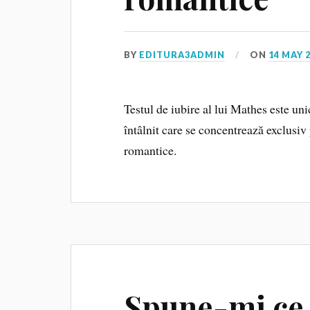
BY
EDITURA3ADMIN
ON
14 MAY 
Testul de iubire al lui Mathes este uni
întâlnit care se concentrează exclusiv
romantice.
Spune-mi ce p