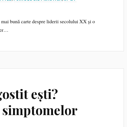
 mai bună carte despre liderii secolului XX și o
kner…
ostit ești?
l simptomelor