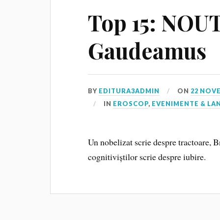
Top 15: NOUT
Gaudeamus
BY
EDITURA3ADMIN
ON
22 NOV
IN
EROSCOP
,
EVENIMENTE & LA
Un nobelizat scrie despre tractoare, Br
cognitiviștilor scrie despre iubire.