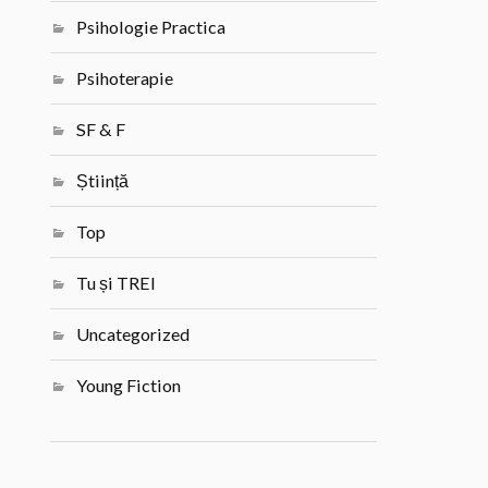
Psihologie Practica
Psihoterapie
SF & F
Știință
Top
Tu și TREI
Uncategorized
Young Fiction