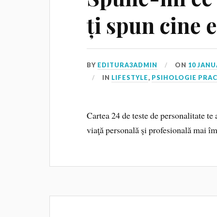
ți spun cine e
BY
EDITURA3ADMIN
ON
10 JANU
IN
LIFESTYLE
,
PSIHOLOGIE PRA
Cartea 24 de teste de personalitate te a
viaţă personală şi profesională mai îm