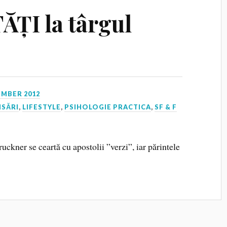
ĂȚI la târgul
EMBER 2012
NSĂRI
,
LIFESTYLE
,
PSIHOLOGIE PRACTICA
,
SF & F
uckner se ceartă cu apostolii ”verzi”, iar părintele