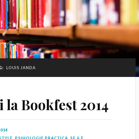
G:
LOUIS JANDA
i la Bookfest 2014
2014
STYLE
,
PSIHOLOGIE PRACTICA
,
SF & F