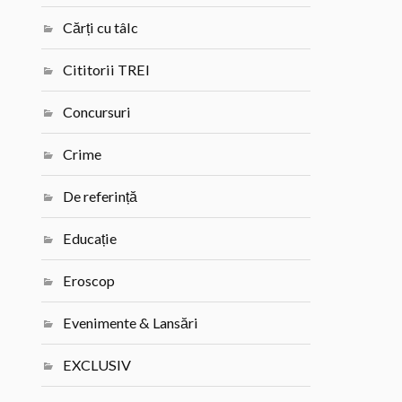
Cărți cu tâlc
Cititorii TREI
Concursuri
Crime
De referință
Educație
Eroscop
Evenimente & Lansări
EXCLUSIV