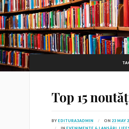
TA
Top 15 noutăț
BY
EDITURA3ADMIN
ON
23 MAY 
IN
EVENIMENTE & LANSĂRI
,
LIFE