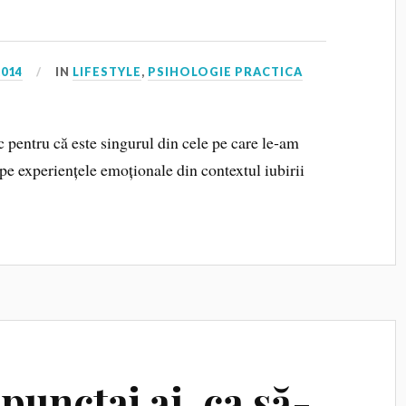
2014
IN
LIFESTYLE
,
PSIHOLOGIE PRACTICA
c pentru că este singurul din cele pe care le‑am
 pe experiențele emoționale din contextul iubirii
unctaj ai, ca să-