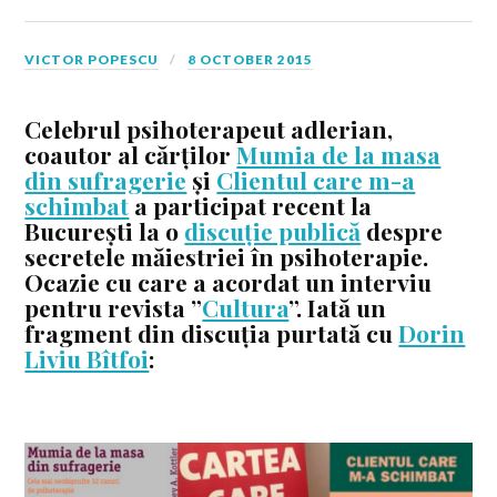
VICTOR POPESCU
8 OCTOBER 2015
Celebrul psihoterapeut adlerian,
coautor al cărților
Mumia de la masa
din sufragerie
și
Clientul care m-a
schimbat
a participat recent la
București la o
discuție publică
despre
secretele măiestriei în psihoterapie.
Ocazie cu care a acordat un interviu
pentru revista ”
Cultura
”. Iată un
fragment din discuția purtată cu
Dorin
Liviu Bîtfoi
: