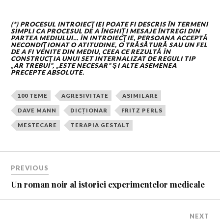
(*) PROCESUL INTROIECŢIEI POATE FI DESCRIS ÎN TERMENI
SIMPLI CA PROCESUL DE A ÎNGHIŢI MESAJE ÎNTREGI DIN
PARTEA MEDIULUI… ÎN INTROIECŢIE, PERSOANA ACCEPTĂ
NECONDIŢIONAT O ATITUDINE, O TRĂSĂTURĂ SAU UN FEL
DE A FI VENITE DIN MEDIU, CEEA CE REZULTĂ ÎN
CONSTRUCŢIA UNUI SET INTERNALIZAT DE REGULI TIP
„AR TREBUI“, „ESTE NECESAR“ ŞI ALTE ASEMENEA
PRECEPTE ABSOLUTE.
100 TEME
AGRESIVITATE
ASIMILARE
DAVE MANN
DICȚIONAR
FRITZ PERLS
MESTECARE
TERAPIA GESTALT
PREVIOUS
Un roman noir al istoriei experimentelor medicale
NEXT