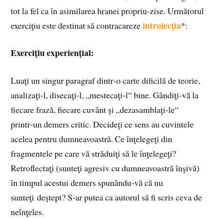
tot la fel ca în asimilarea hranei propriu‑zise. Următorul
introiecţia
exerciţiu este destinat să contracareze
*:
Exerciţiu experienţial:
Luaţi un singur paragraf dintr‑o carte dificilă de teorie,
analizaţi‑l, disecaţi‑l, „mestecaţi‑l“ bine. Gândiţi‑vă la
fiecare frază, fiecare cuvânt şi „dezasamblaţi‑le“
printr‑un demers critic. Decideţi ce sens au cuvintele
acelea pentru dumneavoastră. Ce înţelegeţi din
fragmentele pe care vă străduiţi să le înţelegeţi?
Retroflectaţi (sunteţi agresiv cu dumneavoastră înşivă)
în timpul acestui demers spunându‑vă că nu
sunteţi deştept? S‑ar putea ca autorul să fi scris ceva de
neînţeles.