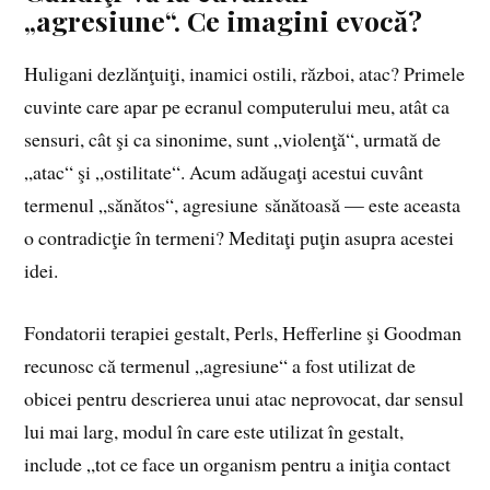
„agresiune“. Ce imagini evocă?
Huligani dezlănţuiţi, inamici ostili, război, atac? Primele
cuvinte care apar pe ecranul computerului meu, atât ca
sensuri, cât şi ca sinonime, sunt „violenţă“, urmată de
„atac“ şi „ostilitate“. Acum adăugaţi acestui cuvânt
termenul „sănătos“, agresiune sănătoasă — este aceasta
o contradicţie în termeni? Meditaţi puţin asupra acestei
idei.
Fondatorii terapiei gestalt, Perls, Hefferline şi Goodman
recunosc că termenul „agresiune“ a fost utilizat de
obicei pentru descrierea unui atac neprovocat, dar sensul
lui mai larg, modul în care este utilizat în gestalt,
include „tot ce face un organism pentru a iniţia contact