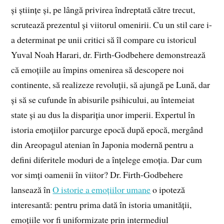
și științe și, pe lângă privirea îndreptată către trecut,
scrutează prezentul și viitorul omenirii. Cu un stil care i-
a determinat pe unii critici să îl compare cu istoricul
Yuval Noah Harari, dr. Firth-Godbehere demonstrează
că emoțiile au împins omenirea să descopere noi
continente, să realizeze revoluții, să ajungă pe Lună, dar
și să se cufunde în abisurile psihicului, au întemeiat
state și au dus la dispariția unor imperii. Expertul în
istoria emoțiilor parcurge epocă după epocă, mergând
din Areopagul atenian în Japonia modernă pentru a
defini diferitele moduri de a înțelege emoția. Dar cum
vor simți oamenii în viitor? Dr. Firth-Godbehere
lansează în
O istorie a emoțiilor umane
o ipoteză
interesantă: pentru prima dată în istoria umanității,
emoțiile vor fi uniformizate prin intermediul