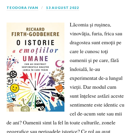
TEODORA IVAN
13 AUGUST 2022
Lăcomia și rușinea,
vinovăția, furia, frica sau
dragostea sunt emoții pe
care le cunosc toți
oamenii și pe care, fără
îndoială, le-au
experimentat de-a lungul
vieții. Dar modul cum
sunt înțelese astăzi aceste
sentimente este identic cu
cel de-acum sute sau mii
de ani? Oamenii simt la fel în toate culturile, zonele
geografice sau perioadele istorice? Ce rol au avut