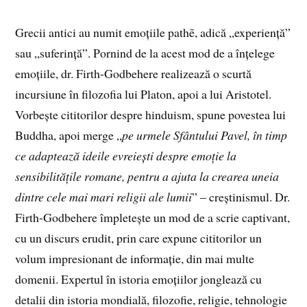
Grecii antici au numit emoțiile pathē, adică „experiență”
sau „suferință”. Pornind de la acest mod de a înțelege
emoțiile, dr. Firth-Godbehere realizează o scurtă
incursiune în filozofia lui Platon, apoi a lui Aristotel.
Vorbește cititorilor despre hinduism, spune povestea lui
Buddha, apoi merge „
pe urmele Sfântului Pavel, în timp
ce adaptează ideile evreiești despre emoție la
sensibilitățile romane, pentru a ajuta la crearea uneia
dintre cele mai mari religii ale lumii
” – creștinismul. Dr.
Firth-Godbehere împletește un mod de a scrie captivant,
cu un discurs erudit, prin care expune cititorilor un
volum impresionant de informație, din mai multe
domenii. Expertul în istoria emoțiilor jonglează cu
detalii din istoria mondială, filozofie, religie, tehnologie