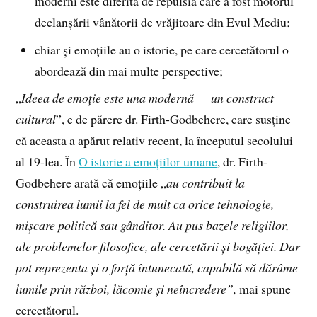
moderni este diferită de repulsia care a fost motorul
declanșării vânătorii de vrăjitoare din Evul Mediu;
chiar și emoțiile au o istorie, pe care cercetătorul o
abordează din mai multe perspective;
„
Ideea de emoție este una modernă — un construct
cultural
”, e de părere dr. Firth-Godbehere, care susține
că aceasta a apărut relativ recent, la începutul secolului
al 19-lea. În
O istorie a emoțiilor umane
, dr. Firth-
Godbehere arată că emoțiile „
au contribuit la
construirea lumii la fel de mult ca orice tehnologie,
mișcare politică sau gânditor. Au pus bazele religiilor,
ale problemelor filosofice, ale cercetării și bogăției. Dar
pot reprezenta și o forță întunecată, capabilă să dărâme
lumile prin război, lăcomie și neîncredere”,
mai spune
cercetătorul.