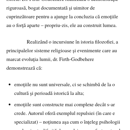
riguroasă, bogat documentată și uimitor de
cuprinzătoare pentru a ajunge la concluzia că emoțiile
au o forță aparte – propriu-zis, ele au construit lumea.
Realizând o incursiune în istoria filozofiei, a
principalelor sisteme religioase și evenimente care au
marcat evoluția lumii, dr. Firth-Godbehere
demonstrează că:
emoțiile nu sunt universale, ci se schimbă de la o
cultură și perioadă istorică la alta;
emoțiile sunt constructe mai complexe decât s-ar
crede. Autorul oferă exemplul repulsiei (în care e
specializat) – noțiunea așa cum o înțeleg psihologii