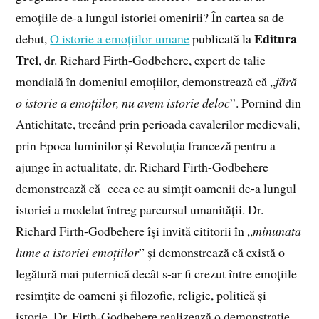
emoțiile de-a lungul istoriei omenirii? În cartea sa de
Editura
debut,
O istorie a emoțiilor umane
publicată la
Trei
, dr. Richard Firth-Godbehere, expert de talie
mondială în domeniul emoțiilor, demonstrează că „
fără
o istorie a emoțiilor, nu avem istorie deloc
”. Pornind din
Antichitate, trecând prin perioada cavalerilor medievali,
prin Epoca luminilor și Revoluția franceză pentru a
ajunge în actualitate, dr. Richard Firth-Godbehere
demonstrează că ceea ce au simțit oamenii de-a lungul
istoriei a modelat întreg parcursul umanității. Dr.
Richard Firth-Godbehere își invită cititorii în „
minunata
lume a istoriei emoțiilor
” și demonstrează că există o
legătură mai puternică decât s-ar fi crezut între emoțiile
resimțite de oameni și filozofie, religie, politică și
istorie. Dr. Firth-Godbehere realizează o demonstrație