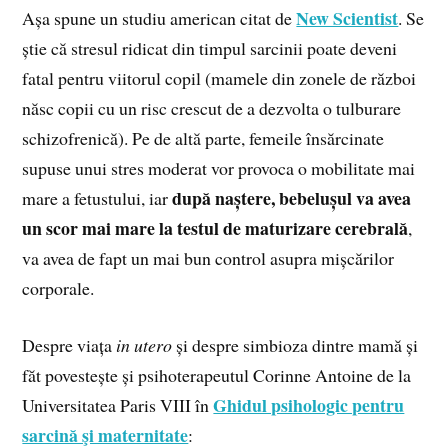
New Scientist
Așa spune un studiu american citat de
. Se
știe că stresul ridicat din timpul sarcinii poate deveni
fatal pentru viitorul copil (mamele din zonele de război
născ copii cu un risc crescut de a dezvolta o tulburare
schizofrenică). Pe de altă parte, femeile însărcinate
supuse unui stres moderat vor provoca o mobilitate mai
după naștere, bebelușul va avea
mare a fetustului, iar
un scor mai mare la testul de maturizare cerebrală
,
va avea de fapt un mai bun control asupra mișcărilor
corporale.
Despre viața
in utero
și despre simbioza dintre mamă și
făt povestește și psihoterapeutul Corinne Antoine de la
Ghidul psihologic pentru
Universitatea Paris VIII în
sarcină şi maternitate
: