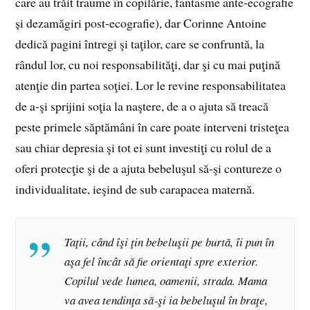
care au trăit traume în copilărie, fantasme ante-ecografie
și dezamăgiri post-ecografie), dar Corinne Antoine
dedică pagini întregi şi taţilor, care se confruntă, la
rândul lor, cu noi responsabilităţi, dar şi cu mai puţină
atenţie din partea soţiei. Lor le revine responsabilitatea
de a‑şi sprijini soţia la naştere, de a o ajuta să treacă
peste primele săptămâni în care poate interveni tristeţea
sau chiar depresia şi tot ei sunt investiţi cu rolul de a
oferi protecţie şi de a ajuta bebeluşul să‑şi contureze o
individualitate, ieşind de sub carapacea maternă.
Taţii, când îşi ţin bebeluşii pe burtă, îi pun în
aşa fel încât să fie orientaţi spre exterior.
Copilul vede lumea, oamenii, strada. Mama
va avea tendinţa să‑şi ia bebeluşul în braţe,