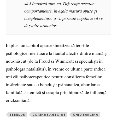
să‑l întoarcă spre ea. Diferenţa acestor
comportamente, în egală măsură opuse şi
complementare, îi va permite copilului să se
dezvolte armonios.
În plus, un capitol aparte sintetizează teoriile
psihologice referitoare la liantul afectiv dintre mamă şi
nou‑născut (de la Freud și Winnicott și specialiști în
psihologia natalității), în vreme ce ultima parte indică
trei căi psihoterapeutice pentru consilierea femeilor
însărcinate sau cu bebeluşi: psihanaliza, abordarea
familială sistemică şi terapia prin hipnoză de influență
ericksoniană.
BEBELUȘ
CORINNE ANTOINE
GHID SARCINA