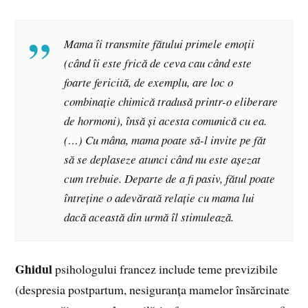
Mama îi transmite fătului primele emoții
(când îi este frică de ceva cau când este
foarte fericită, de exemplu, are loc o
combinație chimică tradusă printr-o eliberare
de hormoni), însă și acesta comunică cu ea.
(…) Cu mâna, mama poate să-l invite pe făt
să se deplaseze atunci când nu este așezat
cum trebuie. Departe de a fi pasiv, fătul poate
întreține o adevărată relație cu mama lui
dacă această din urmă îl stimulează.
Ghidul
psihologului francez include teme previzibile
(despresia postpartum, nesiguranța mamelor însărcinate