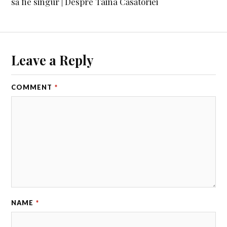
să fie singur | Despre Taina Căsătoriei
Leave a Reply
COMMENT
*
NAME
*