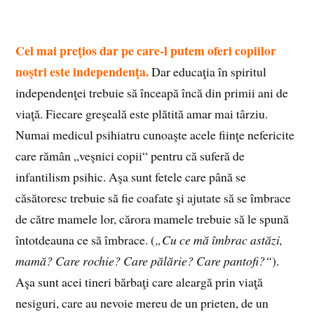
Cel mai preţios dar pe care-l putem oferi copiilor
noştri este independenţa.
Dar educaţia în spiritul
independenţei trebuie să înceapă încă din primii ani de
viaţă. Fiecare greşeală este plătită amar mai târziu.
Numai medicul psihiatru cunoaşte acele fiinţe nefericite
care rămân „veşnici copii“ pentru că suferă de
infantilism psihic. Aşa sunt fetele care până se
căsătoresc trebuie să fie coafate şi ajutate să se îmbrace
de către mamele lor, cărora mamele trebuie să le spună
întotdeauna ce să îmbrace. (
„Cu ce mă îmbrac astăzi,
mamă? Care rochie? Care pălărie? Care pantofi?“
).
Aşa sunt acei tineri bărbaţi care aleargă prin viaţă
nesiguri, care au nevoie mereu de un prieten, de un