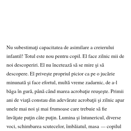
Nu subestimaţi capacitatea de asimilare a creierului
infantil! Totul este nou pentru copil. El face zilnic mii de
noi descoperiri. El nu încetează să se mire şi să
descopere. El priveşte propriul picior ca pe o jucărie
minunată şi face efortul, multă vreme zadarnic, de a-l
băga în gură, până când marea acrobaţie reuşeşte. Primii
ani de viaţă constau din adevărate acrobaţii şi zilnic apar
unele mai noi şi mai frumoase care trebuie să fie
învăţate puţin câte puţin. Lumina şi întunericul, diverse
voci, schimbarea scutecelor, îmbăiatul, masa
—
copilul