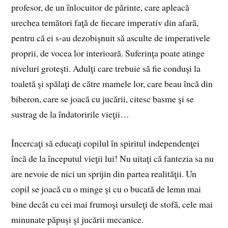
profesor, de un înlocuitor de părinte, care apleacă
urechea temători faţă de fiecare imperativ din afară,
pentru că ei s-au dezobişnuit să asculte de imperativele
proprii, de vocea lor interioară. Suferinţa poate atinge
niveluri groteşti. Adulţi care trebuie să fie conduşi la
toaletă şi spălaţi de către mamele lor, care beau încă din
biberon, care se joacă cu jucării, citesc basme şi se
sustrag de la îndatoririle vieţii…
Încercaţi să educaţi copilul în spiritul independenţei
încă de la începutul vieţii lui! Nu uitaţi că fantezia sa nu
are nevoie de nici un sprijin din partea realităţii. Un
copil se joacă cu o minge şi cu o bucată de lemn mai
bine decât cu cei mai frumoşi ursuleţi de stofă, cele mai
minunate păpuşi şi jucării mecanice.