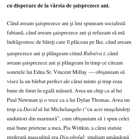
cu disperare de la vârsta de şaisprezece ani.
Când aveam şaisprezece ani şi îmi spuneam socialistă
fabiană, când aveam şaisprezece ani şi refuzam să mă
îndrăgostesc de băieţi care îl plăceau pe Ike, când aveam
şaisprezece ani şi plângeam citind
Rubaiya
t,
când
aveam şaisprezece ani şi plângeam în timp ce citeam
sonetele lui Edna St. Vincent Millay — obişnuiam să
visez la un bărbat perfect ale cărui minte şi trup erau
bune de futut în egală măsură. Avea un chip ca al lui
Paul Newman şi o voce ca a lui Dylan Thomas. Avea un
trup ca
David
ul
lui Michelangelo (“cu acei muşchiuleţi
unduitori din marmură”, cum obişnuiam să i spun celei
mai bune prietene a mea, Pia Wittkin, a cărui statuie
preferată masculină era
Discobolul;
studiam amândouă