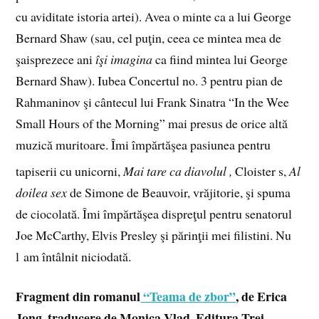
cu aviditate istoria artei). Avea o minte ca a lui George
Bernard Shaw (sau, cel puţin, ceea ce mintea mea de
şaisprezece ani
îşi imagina
ca fiind mintea lui George
Bernard Shaw). Iubea Concertul no. 3 pentru pian de
Rahmaninov şi cântecul lui Frank Sinatra “In the Wee
Small Hours of the Morning” mai presus de orice altă
muzică muritoare. Îmi împărtăşea pasiunea pentru
tapiserii cu unicorni,
Mai tare ca diavolul
,
Cloister
s,
Al
doilea sex
de Simone de Beauvoir, vrăjitorie, şi spuma
de ciocolată. Îmi împărtăşea dispreţul pentru senatorul
Joe McCarthy, Elvis Presley şi părinţii mei filistini. Nu
l am întâlnit niciodată.
Fragment din romanul
“Teama de zbor”
, de Erica
Jong, traducere de Monica Vlad, Editura Trei,