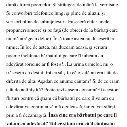
după citirea poemelor. Şi strângeri de mână la vernisaje.
Şi convorbiri telefonice lungi şi pline de aluzii, şi
scrisori pline de subînţelesuri. Fuseseră chiar unele
propuneri sincere şi pe faţă (de obicei de la bărbaţi care
nu mă atrăgeau deloc). Însă toate astea nu duseseră la
nimic. În loc de astea, mă duceam acasă, şi scriam
poeme închinate bărbatului pe care îl iubeam cu
adevărat (oricine ar fi fost
el)
. La urma urmelor, mi o
trăsesem cu destui tipi ca să ştiu că o sulă nu era atât de
diferită de alta. Aşadar, ce anume căutam? Şi de ce eram
atât de neliniştită? Poate rezistasem consumării acestor
flirturi pentru că ştiam că bărbatul pe care îl voiam cu
adevărat va continua să mă ocolească, iar eu voi sfârşi
Însă cine era bărbatul pe care îl
prin a fi dezamăgită.
voiam cu adevărat? Tot ce ştiam era că îl căutasem