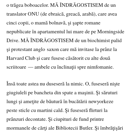
o trăgea boboacelor. MĂ ÎNDRĂGOSTISEM de un
translator ONU (de ebraică, greacă, arabă), care avea
cinci copii, o mamă bolnavă, şi şapte romane
nepublicate în apartamentul lui mare de pe Morningside
Drive. MĂ ÎNDRĂGOSTISEM de un biochimist palid
şi protestant anglo saxon care mă invitase la prânz la
Harvard Club şi care fusese căsătorit cu alte două
scriitoare — ambele cu înclinaţii spre nimfomanie.
Însă toate astea nu duseseră la nimic. O, fuseseră nişte
giugiuleli pe bancheta din spate a maşinii. Şi săruturi
lungi şi ameţite de băutură în bucătării newyorkeze
peste sticle cu martini cald. Şi fuseseră flirturi la
prânzuri decontate. Şi ciupituri de fund printre
mormanele de cărţi ale Bibliotecii Butler. Şi îmbrăţişări