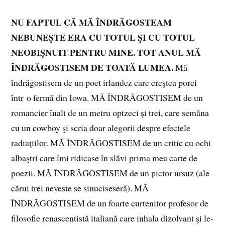
NU FAPTUL CĂ MĂ ÎNDRĂGOSTEAM
NEBUNEŞTE ERA CU TOTUL ŞI CU TOTUL
NEOBIŞNUIT PENTRU MINE. TOT ANUL MĂ
ÎNDRĂGOSTISEM DE TOATĂ LUMEA.
Mă
îndrăgostisem de un poet irlandez care creştea porci
într o fermă din Iowa. MĂ ÎNDRĂGOSTISEM de un
romancier înalt de un metru optzeci şi trei, care semăna
cu un cowboy şi scria doar alegorii despre efectele
radiaţiilor. MĂ ÎNDRĂGOSTISEM de un critic cu ochi
albaştri care îmi ridicase în slăvi prima mea carte de
poezii. MĂ ÎNDRĂGOSTISEM de un pictor ursuz (ale
cărui trei neveste se sinuciseseră). MĂ
ÎNDRĂGOSTISEM de un foarte curtenitor profesor de
filosofie renascentistă italiană care inhala dizolvant şi le-