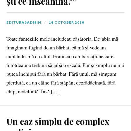
şti ce înseamnă?”
EDITURA3ADMIN
14 OCTOBER 2010
Toate fanteziile mele includeau căsătoria. De abia mă
imaginam fugind de un bărbat, că mă şi vedeam
cuplându-mă cu altul. Eram ca o ambarcaţiune care
întotdeauna trebuia să aibă o escală. Pur şi simplu nu mă
putea închipui fără un bărbat. Fără unul, mă simţeam
pierdută, ca un câine fără stăpân; dezrădăcinată, fără
chip, nedefinită. Însă […]
Un caz simplu de complex