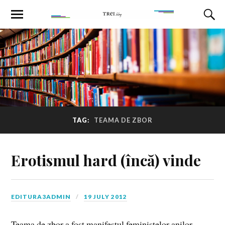
TAG:
TEAMA DE ZBOR
Erotismul hard (încă) vinde
EDITURA3ADMIN
19 JULY 2012
Teama de zbor a fost manifestul feministelor anilor