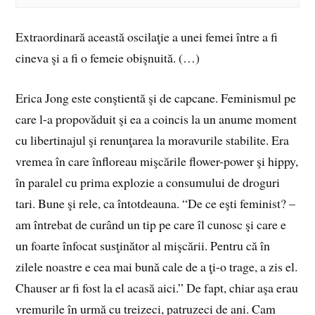
Extraordinară această oscilaţie a unei femei între a fi
cineva şi a fi o femeie obişnuită. (…)
Erica Jong este conştientă şi de capcane. Feminismul pe
care l-a propovăduit şi ea a coincis la un anume moment
cu libertinajul şi renunţarea la moravurile stabilite. Era
vremea în care înfloreau mişcările flower-power şi hippy,
în paralel cu prima explozie a consumului de droguri
tari. Bune şi rele, ca întotdeauna. “De ce eşti feminist? –
am întrebat de curând un tip pe care îl cunosc şi care e
un foarte înfocat susţinător al mişcării. Pentru că în
zilele noastre e cea mai bună cale de a ţi-o trage, a zis el.
Chauser ar fi fost la el acasă aici.” De fapt, chiar aşa erau
vremurile în urmă cu treizeci, patruzeci de ani. Cam