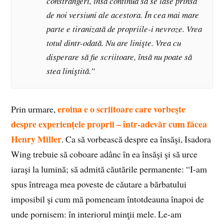
constrângeri, însă continuă să se lase prinsă
de noi versiuni ale acestora. În cea mai mare
parte e tiranizată de propriile-i nevroze. Vrea
totul dintr-odată. Nu are linişte. Vrea cu
disperare să fie scriitoare, însă nu poate să
stea liniştită.”
eroina e o scriitoare care vorbeşte
Prin urmare,
despre experienţele proprii – într-adevăr cum făcea
Henry Miller
. Ca să vorbească despre ea însăşi, Isadora
Wing trebuie să coboare adânc în ea însăşi şi să urce
iaraşi la lumină; să admită căutările permanente: “I-am
spus întreaga mea poveste de căutare a bărbatului
imposibil şi cum mă pomeneam întotdeauna înapoi de
unde pornisem: în interiorul minţii mele. Le-am