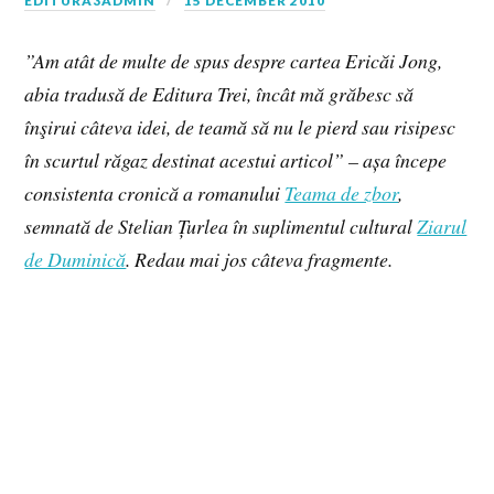
EDITURA3ADMIN
15 DECEMBER 2010
”Am atât de multe de spus despre cartea Ericăi Jong,
abia tradusă de Editura Trei, încât mă grăbesc să
înşirui câteva idei, de teamă să nu le pierd sau risipesc
în scurtul răgaz destinat acestui articol” – așa începe
consistenta cronică a romanului
Teama de zbor
,
semnată de Stelian Țurlea în suplimentul cultural
Ziarul
de Duminică
. Redau mai jos câteva fragmente.