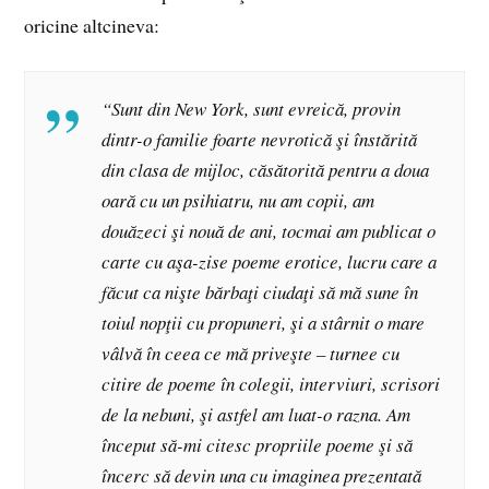
oricine altcineva:
“Sunt din New York, sunt evreică, provin
dintr-o familie foarte nevrotică şi înstărită
din clasa de mijloc, căsătorită pentru a doua
oară cu un psihiatru, nu am copii, am
douăzeci şi nouă de ani, tocmai am publicat o
carte cu aşa-zise poeme erotice, lucru care a
făcut ca nişte bărbaţi ciudaţi să mă sune în
toiul nopţii cu propuneri, şi a stârnit o mare
vâlvă în ceea ce mă priveşte – turnee cu
citire de poeme în colegii, interviuri, scrisori
de la nebuni, şi astfel am luat-o razna. Am
început să-mi citesc propriile poeme şi să
încerc să devin una cu imaginea prezentată