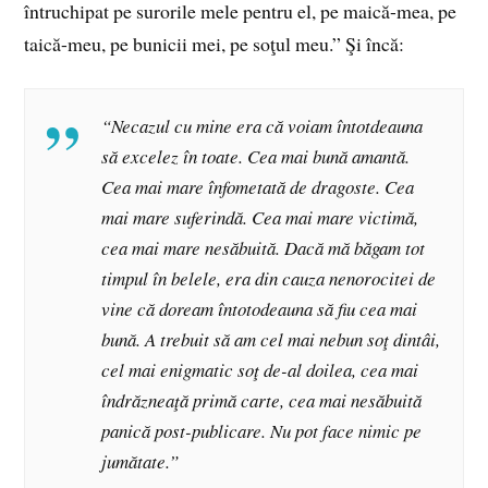
întruchipat pe surorile mele pentru el, pe maică-mea, pe
taică-meu, pe bunicii mei, pe soţul meu.” Şi încă:
“Necazul cu mine era că voiam întotdeauna
să excelez în toate. Cea mai bună amantă.
Cea mai mare înfometată de dragoste. Cea
mai mare suferindă. Cea mai mare victimă,
cea mai mare nesăbuită. Dacă mă băgam tot
timpul în belele, era din cauza nenorocitei de
vine că doream întotodeauna să fiu cea mai
bună. A trebuit să am cel mai nebun soţ dintâi,
cel mai enigmatic soţ de-al doilea, cea mai
îndrăzneaţă primă carte, cea mai nesăbuită
panică post-publicare. Nu pot face nimic pe
jumătate.”