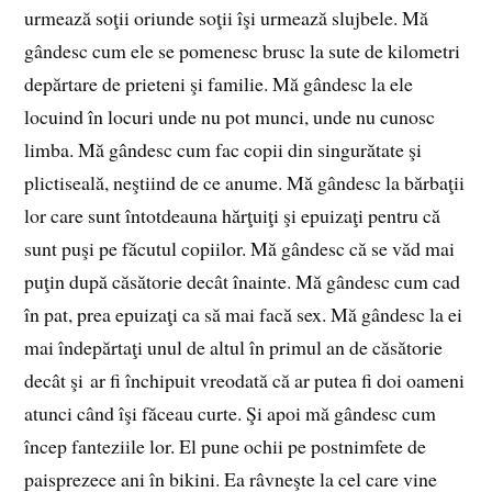
urmează soţii oriunde soţii îşi urmează slujbele. Mă
gândesc cum ele se pomenesc brusc la sute de kilometri
depărtare de prieteni şi familie. Mă gândesc la ele
locuind în locuri unde nu pot munci, unde nu cunosc
limba. Mă gândesc cum fac copii din singurătate şi
plictiseală, neştiind de ce anume. Mă gândesc la bărbaţii
lor care sunt întotdeauna hărţuiţi şi epuizaţi pentru că
sunt puşi pe făcutul copiilor. Mă gândesc că se văd mai
puţin după căsătorie decât înainte. Mă gândesc cum cad
în pat, prea epuizaţi ca să mai facă sex. Mă gândesc la ei
mai îndepărtaţi unul de altul în primul an de căsătorie
decât şi ar fi închipuit vreodată că ar putea fi doi oameni
atunci când îşi făceau curte. Şi apoi mă gândesc cum
încep fanteziile lor. El pune ochii pe postnimfete de
paisprezece ani în bikini. Ea râvneşte la cel care vine