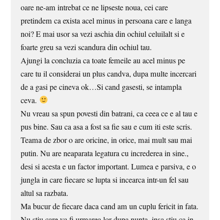
oare ne-am intrebat ce ne lipseste noua, cei care
pretindem ca exista acel minus in persoana care e langa
noi? E mai usor sa vezi aschia din ochiul celuilalt si e
foarte greu sa vezi scandura din ochiul tau.
Ajungi la concluzia ca toate femeile au acel minus pe
care tu il considerai un plus candva, dupa multe incercari
de a gasi pe cineva ok…Si cand gasesti, se intampla
ceva.
Nu vreau sa spun povesti din batrani, ca ceea ce e al tau e
pus bine. Sau ca asa a fost sa fie sau e cum iti este scris.
Teama de zbor o are oricine, in orice, mai mult sau mai
putin. Nu are neaparata legatura cu increderea in sine.,
desi si acesta e un factor important. Lumea e parsiva, e o
jungla in care fiecare se lupta si incearca intr-un fel sau
altul sa razbata.
Ma bucur de fiecare daca cand am un cuplu fericit in fata.
Nu stiu care va fi urmarea lor dupa nunta, insa stiu ca in