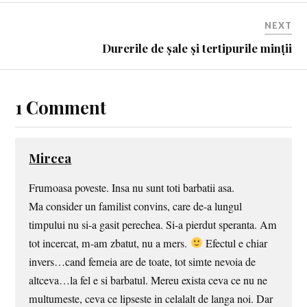
NEXT
Durerile de șale și tertipurile minții
1 Comment
Mircea
Frumoasa poveste. Insa nu sunt toti barbatii asa.
Ma consider un familist convins, care de-a lungul
timpului nu si-a gasit perechea. Si-a pierdut speranta. Am
tot incercat, m-am zbatut, nu a mers.
Efectul e chiar
invers…cand femeia are de toate, tot simte nevoia de
altceva…la fel e si barbatul. Mereu exista ceva ce nu ne
multumeste, ceva ce lipseste in celalalt de langa noi. Dar