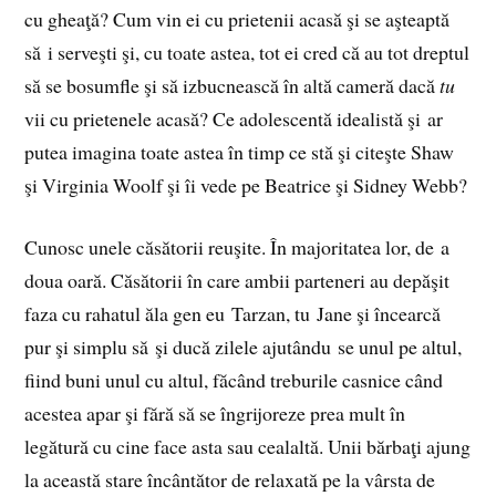
cu gheaţă? Cum vin ei cu prietenii acasă şi se aşteaptă
să i serveşti şi, cu toate astea, tot ei cred că au tot dreptul
să se bosumfle şi să izbucnească în altă cameră dacă
tu
vii cu prietenele acasă? Ce adolescentă idealistă şi ar
putea imagina toate astea în timp ce stă şi citeşte Shaw
şi Virginia Woolf şi îi vede pe Beatrice şi Sidney Webb?
Cunosc unele căsătorii reuşite. În majoritatea lor, de a
doua oară. Căsătorii în care ambii parteneri au depăşit
faza cu rahatul ăla gen eu Tarzan, tu Jane şi încearcă
pur şi simplu să şi ducă zilele ajutându se unul pe altul,
fiind buni unul cu altul, făcând treburile casnice când
acestea apar şi fără să se îngrijoreze prea mult în
legătură cu cine face asta sau cealaltă. Unii bărbaţi ajung
la această stare încântător de relaxată pe la vârsta de