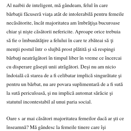
Al naibii de inteligent, mă gândeam, felul în care
bărbaţii făcuseră viaţa atât de intolerabilă pentru femeile
necăsătorite, încât majoritatea am îmbrăţişa bucuroase
chiar şi nişte căsătorii nefericite. Aproape orice trebuia
să fie o îmbunătăţire a felului în care te zbăteai să ţi
menţii postul într o slujbă prost plătită şi să respingi
bărbaţi neatrăgători în timpul liber în vreme ce încercai
cu disperare găseşti unii atrăgători. Deşi nu am nicio
îndoială că starea de a fi celibatar implică singurătate şi
pentru un bărbat, nu are povara suplimentară de a fi sută
la sută periculoasă, şi nu implică automat sărăcie şi
statutul incontestabil al unui paria social.
Oare s ar mai căsători majoritatea femeilor dacă ar şti ce
înseamnă? Mă gândesc la femeile tinere care îşi