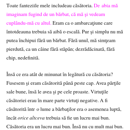
T
oate fanteziile mele includeau căsătoria.
De abia mă
imaginam fugind de un bărbat, că mă şi vedeam
cuplându-mă cu altul.
Eram ca o ambarcaţiune care
întotdeauna trebuia să aibă o escală. Pur şi simplu nu mă
putea închipui fără un bărbat. Fără unul, mă simţeam
pierdută, ca un câine fără stăpân; dezrădăcinată, fără
chip, nedefinită.
Însă ce era atât de minunat în legătură cu căsătoria?
Fusesem şi eram căsătorită până peste cap. Avea părţile
sale bune, însă le avea şi pe cele proaste. Virtuţile
căsătoriei erau în mare parte virtuţi negative. A fi
căsătorită într o lume a bărbaţilor era o asemenea luptă,
încât
orice altceva
trebuia să fie un lucru mai bun.
Căsătoria era un lucru mai bun. Însă nu cu mult mai bun.