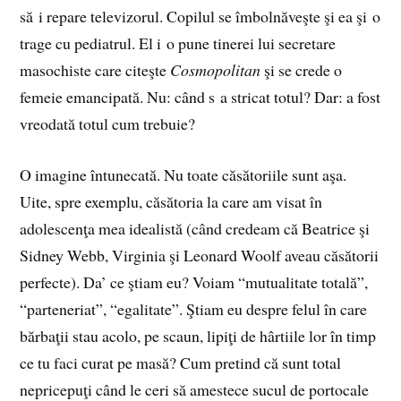
să i repare televizorul. Copilul se îmbolnăveşte şi ea şi o
trage cu pediatrul. El i o pune tinerei lui secretare
masochiste care citeşte
Cosmopolitan
şi se crede o
femeie emancipată. Nu: când s a stricat totul? Dar: a fost
vreodată totul cum trebuie?
O imagine întunecată. Nu toate căsătoriile sunt aşa.
Uite, spre exemplu, căsătoria la care am visat în
adolescenţa mea idealistă (când credeam că Beatrice şi
Sidney Webb, Virginia şi Leonard Woolf aveau căsătorii
perfecte). Da’ ce ştiam eu? Voiam “mutualitate totală”,
“parteneriat”, “egalitate”. Ştiam eu despre felul în care
bărbaţii stau acolo, pe scaun, lipiţi de hârtiile lor în timp
ce tu faci curat pe masă? Cum pretind că sunt total
nepricepuţi când le ceri să amestece sucul de portocale