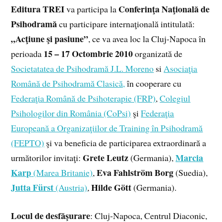
Editura TREI
Conferinţa Naţională de
va participa la
Psihodramă
cu participare internaţională intitulată:
„Acţiune şi pasiune”
, ce va avea loc la Cluj-Napoca în
15 – 17 Octombrie 2010
perioada
organizată de
Societatatea de Psihodramă J.L. Moreno
si
Asociaţia
Română de Psihodramă Clasică,
în cooperare cu
Federaţia Română de Psihoterapie (FRP)
,
Colegiul
Psihologilor din România (CoPsi)
şi
Federaţia
Europeană a Organizaţiilor de Training în Psihodramă
(FEPTO)
şi va beneficia de participarea extraordinară a
Grete Leutz
Marcia
următorilor invitaţi:
(Germania),
Karp
Eva Fahlström Borg
(Marea Britanie)
,
(Suedia),
Jutta Fürst
Hilde Gött
(Austria)
,
(Germania).
Locul de desfăşurare
: Cluj-Napoca, Centrul Diaconic,