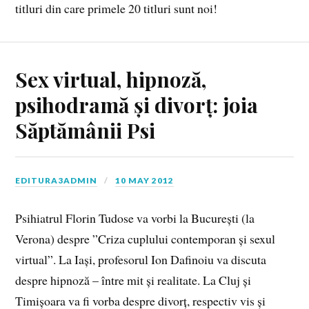
titluri din care primele 20 titluri sunt noi!
Sex virtual, hipnoză,
psihodramă și divorț: joia
Săptămânii Psi
EDITURA3ADMIN
10 MAY 2012
Psihiatrul Florin Tudose va vorbi la București (la
Verona) despre ”Criza cuplului contemporan și sexul
virtual”. La Iași, profesorul Ion Dafinoiu va discuta
despre hipnoză – între mit și realitate. La Cluj și
Timișoara va fi vorba despre divorț, respectiv vis și