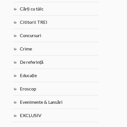
Cărți cu tâlc
Cititorii TREI
Concursuri
Crime
De referință
Educație
Eroscop
Evenimente & Lansări
EXCLUSIV