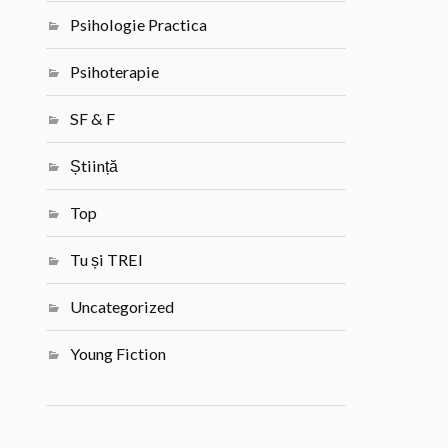
Psihologie Practica
Psihoterapie
SF & F
Știință
Top
Tu și TREI
Uncategorized
Young Fiction