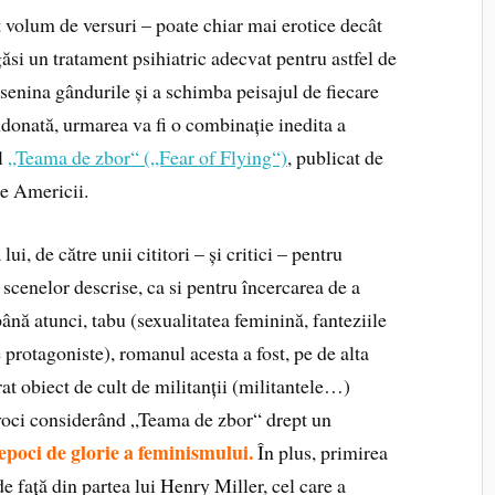
 volum de versuri – poate chiar mai erotice decât
ăsi un tratament psihiatric adecvat pentru astfel de
senina gândurile și a schimba peisajul de fiecare
donată, urmarea va fi o combinație inedita a
l
„Teama de zbor“ („Fear of Flying“)
, publicat de
le Americii.
lui, de către unii cititori – și critici – pentru
scenelor descrise, ca si pentru încercarea de a
ână atunci, tabu (sexualitatea feminină, fanteziile
 protagoniste), romanul acesta a fost, pe de alta
at obiect de cult de militanții (militantele…)
 voci considerând „Teama de zbor“ drept un
 epoci de glorie a feminismului.
În plus, primirea
de față din partea lui Henry Miller, cel care a