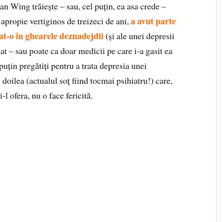
n Wing trăiește – sau, cel puțin, ea asa crede –
a avut parte
 apropie vertiginos de treizeci de ani,
at-o în ghearele deznadejdii
(și ale unei depresii
at – sau poate ca doar medicii pe care i-a gasit ea
 puțin pregătiți pentru a trata depresia unei
oilea (actualul soț fiind tocmai psihiatru!) care,
-l ofera, nu o face fericită.