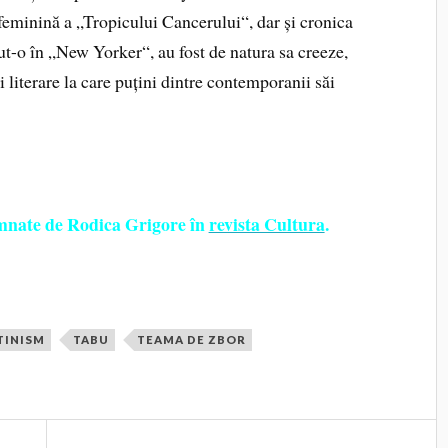
e feminină a „Tropicului Cancerului“, dar și cronica
ut-o în „New Yorker“, au fost de natura sa creeze,
ei literare la care puțini dintre contemporanii săi
emnate de Rodica Grigore în
revista Cultura
.
TINISM
TABU
TEAMA DE ZBOR