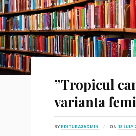
”Tropicul can
varianta fem
BY
EDITURA3ADMIN
ON
13 JULY 