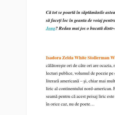
Că tot se poartă în săptămânile ast
să faceți loc în geanta de voiaj pent
Jong
? Redau mai jos o bucată dintr
Isadora Zelda White Stollerman Win
călătorește ori de câte ori are ocazia
lecturi publice, volumul de poezie pe 
literară americană – și, chiar mai mult
liric al continentului nord-american. 
seamă pentru că acest peisaj liric este 
în orice caz, nu de poete…