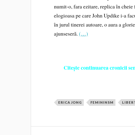
numit-o, fara ezitare, replica în chei
elogioasa pe care John Updike i-a fac
în jurul tinerei autoare, o aura a glori
ajunseseră.
(…)
Citește continuarea cronicii s
ERICA JONG
FEMININSM
LIBER