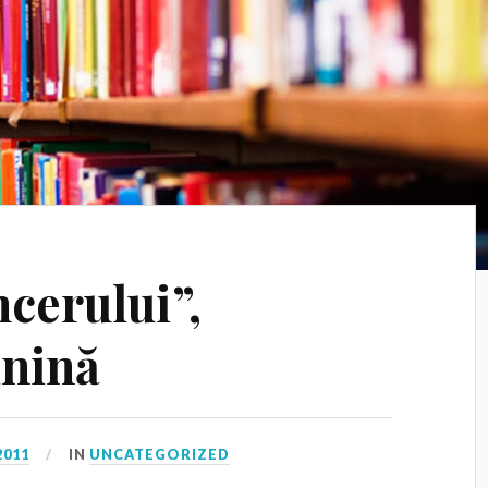
cerului”,
inină
2011
IN
UNCATEGORIZED