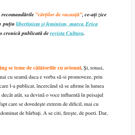
ea recomandările
”cărților de vacanță”
, ce-ați zice
ru puțin
libertinism și feminism, marca Erica
-o cronică publicată de
revista Cultura
.
g se teme de călătoriile cu avionul
.
Și, totusi,
, mai cu seamă daca e vorba să-si promoveze, prin
care l-a publicat, încercând să se afirme în lumea
 decât atât, sa devină o voce influentă în peisajul
Fapt care se dovedește extrem de dificil, mai cu
dominat de bărbați. A se citi, firește, de poeti. Dar,